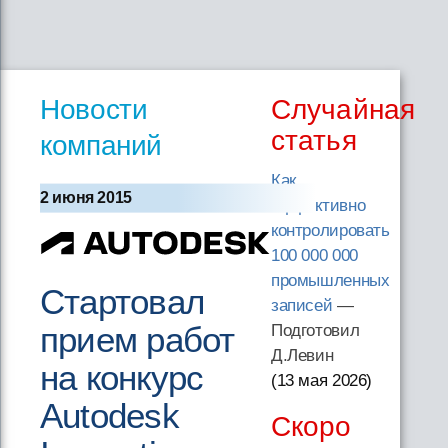
Новости
Случайная
статья
компаний
Как
2 июня 2015
эффективно
контролировать
100 000 000
промышленных
Стартовал
записей
—
прием работ
Подготовил
Д.Левин
на конкурс
(13 мая 2026
)
Autodesk
Скоро