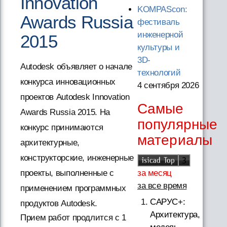
Innovation
KOMPAScon:
Awards Russia
фестиваль
инженерной
2015
культуры и
3D-
Autodesk объявляет о начале
технологий
конкурса инновационных
4 сентября 2026
проектов Autodesk Innovation
Самые
Awards Russia 2015. На
популярные
конкурс принимаются
материалы
архитектурные,
конструкторские, инженерные
за месяц
проекты, выполненные с
за все время
применением программных
САРУС+:
продуктов Autodesk.
Архитектура,
Прием работ продлится с 1