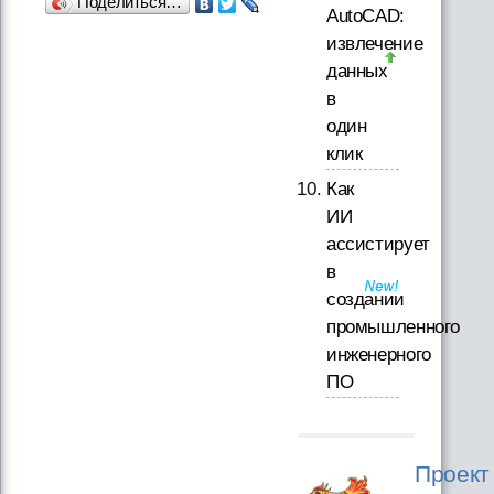
Поделиться…
AutoCAD:
извлечение
данных
в
один
клик
Как
ИИ
ассистирует
в
создании
промышленного
инженерного
ПО
Проект