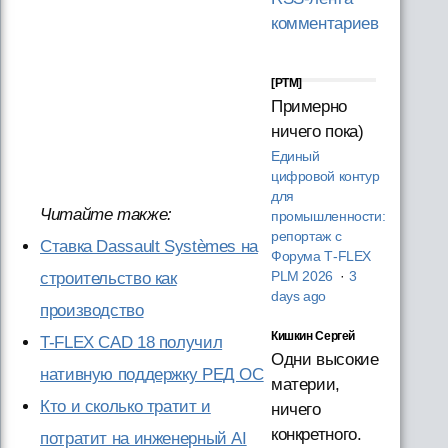
комментариев
[PTM]
Примерно
ничего пока)
Единый
цифровой контур
для
Читайте также:
промышленности:
репортаж с
Ставка Dassault Systèmes на
Форума T‑FLEX
PLM 2026
·
3
строительство как
days ago
производство
Кишкин Сергей
T-FLEX CAD 18 получил
Одни высокие
нативную поддержку РЕД ОС
материи,
Кто и сколько тратит и
ничего
конкретного.
потратит на инженерный AI