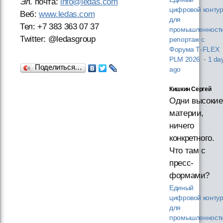
Эл. почта:
info@ledas.com
цифровой конту
Веб:
www.ledas.com
для
Тел: +7 383 363 07 37
промышленности
Twitter: @ledasgroup
репортаж с
Форума T‑FLEX
PLM 2026
·
1 da
Поделиться…
ago
Кишкин Сергей
Одни высокие
материи,
ничего
конкретного.
Что там с
пресс-
формами?
Единый
цифровой конту
для
промышленности