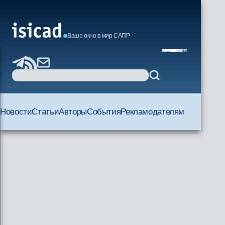
Ваше окно в мир САПР
Новости
Статьи
Авторы
События
Рекламодателям