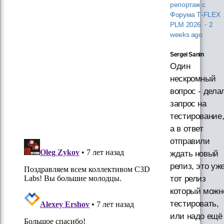
репортаж с
Форума T‑FLEX
PLM 2026
·
2
weeks ago
Sergei Sanin
Один
нескромный
вопрос - дела
запрос на
тестирование
а в ответ
отправили
ждать новый
релиз, это уж
тот релиз
который можн
тестировать,
или надо ещё