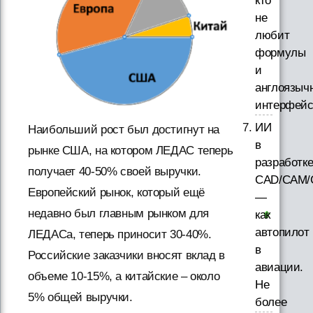
кто
не
любит
формулы
и
англоязыч
интерфей
ИИ
Наибольший рост был достигнут на
в
рынке США, на котором ЛЕДАС теперь
разработк
получает 40-50% своей выручки.
CAD/CAM/
Европейский рынок, который ещё
—
недавно был главным рынком для
как
автопилот
ЛЕДАСа, теперь приносит 30-40%.
в
Российские заказчики вносят вклад в
авиации.
объеме 10-15%, а китайские – около
Не
5% общей выручки.
более