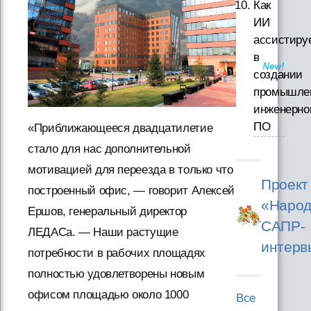
Как
ИИ
ассистиру
в
создании
промышле
инженерно
ПО
«Приближающееся двадцатилетие
стало для нас дополнительной
мотивацией для переезда в только что
Проект
построенный офис, — говорит Алексей
«Народ
Ершов, генеральный директор
САПР-
ЛЕДАСа. — Наши растущие
интерв
потребности в рабочих площадях
полностью удовлетворены новым
офисом площадью около 1000
Все