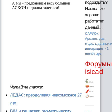
подождать?
Насколько
хорошо
работатет
данный...
САРУС+:
Архитектура,
модель данных 
интеграция
·
1
month ago
Форумы
isicad
Читайте также:
ЛЕДАС: преодолевая невозможное 27
лет
BIM и решатели геометрических