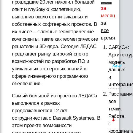
прошедшие 20 лет накопил большой
за
опыт и глубокую компетенцию,
месяц
выполнив около сотни заказных и
за
собственных софтверных проектов. В
все
их числе – сложные геометрические
время
компоненты, такие как геометрические
решатели и 3D-ядра. Сегодня ЛЕДАС
САРУС+:
предлагает рынку широкий спектр
Архитектур
возможностей по разработке ПО и
модель
уникальных экспертных знаний в
данных
сфере инженерного программного
и
обеспечения.
интеграци
Расставим
Самый большой из проектов ЛЕДАСа
все
выполнялся в рамках
точки.
продолжавшегося 12 лет
Работа
сотрудничества с Dassault Systemes. В
с
этом проекте возможности
координат
программистов и математиков