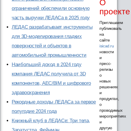
О
ограничений обеспечили основную
проекте
часть выручки ЛЕДАСа в 2025 году
Приглашаем
ЛЕДАС разрабатывает инструменты
публиковать
на
для 3D-моделирования гладких
сайте
поверхностей и объектов в
isicad.ru
новости
автомобильной промышленности
и
пресс-
Наибольший доход в 2024 году
релизы
компания ЛЕДАС получила от 3D
о
новых
компонентов, AEC/BIM и цифрового
решениях
здравоохранения
и
продуктах,
Рекордные доходы ЛЕДАСа за первое
о
проводимых
полугодие 2024 года
мероприятиях
Книжный клуб в ЛЕДАСе: Три тела,
и
другую
Заратустра, Фейнман