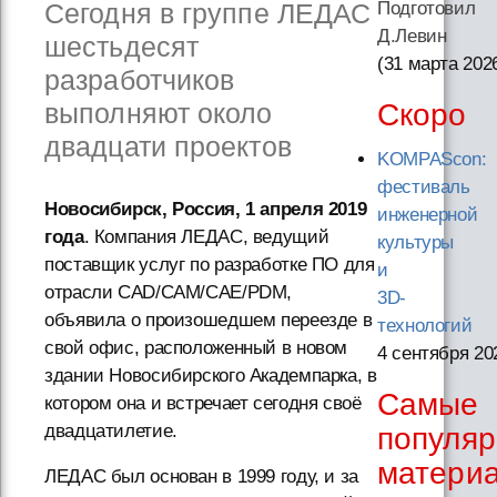
Сегодня в группе ЛЕДАС
Подготовил
Д.Левин
шестьдесят
(31 марта 202
разработчиков
выполняют около
Скоро
двадцати проектов
KOMPAScon:
фестиваль
Новосибирск, Россия, 1 апреля 2019
инженерной
года
. Компания ЛЕДАС, ведущий
культуры
поставщик услуг по разработке ПО для
и
отрасли CAD/CAM/CAE/PDM,
3D-
объявила о произошедшем переезде в
технологий
свой офис, расположенный в новом
4 сентября 20
здании Новосибирского Академпарка, в
Самые
котором она и встречает сегодня своё
двадцатилетие.
популя
матери
ЛЕДАС был основан в 1999 году, и за