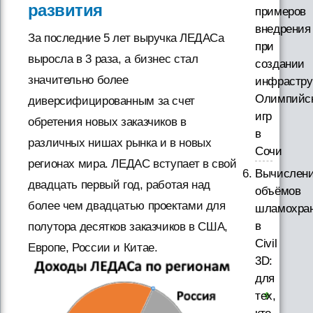
развития
примеров
внедрения
За последние 5 лет выручка ЛЕДАСа
при
выросла в 3 раза, а бизнес стал
создании
значительно более
инфрастру
Олимпийс
диверсифицированным за счет
игр
обретения новых заказчиков в
в
различных нишах рынка и в новых
Сочи
регионах мира. ЛЕДАС вступает в свой
Вычислен
двадцать первый год, работая над
объёмов
более чем двадцатью проектами для
шламохра
в
полутора десятков заказчиков в США,
Civil
Европе, России и Китае.
3D:
для
тех,