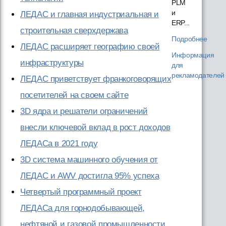
PLM
и
ЛЕДАС и главная индустриальная и
ERP...
строительная сверхдержава
Подробнее
ЛЕДАС расширяет географию своей
Информация
инфраструктуры
для
рекламодателей
ЛЕДАС приветствует франкоговорящих
посетителей на своем сайте
3D ядра и решатели ограничений
внесли ключевой вклад в рост доходов
ЛЕДАСа в 2021 году
3D система машинного обучения от
ЛЕДАС и AWV достигла 95% успеха
Четвертый программный проект
ЛЕДАСа для горнодобывающей,
нефтяной и газовой промышленности