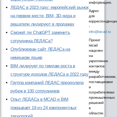
информацию.
ЛЕДАС в 2023 году: европейский рынок
Адрес
на первом месте, BIM, 3D-ядра и
для
корреспонденци
решатели лидируют в продажах
-
info@isicad.ru
Сможет ли ChatGPT заменить
Проект
сотрудника ЛЕДАСа?
isicad
Опубликован сайт ЛЕДАСа на
нацелен
на
немецком языке
укрепление
BIM лидирует по темпам роста в
контактов
между
структуре доходов ЛЕДАСа в 2022 году
разработчиками,
поставщиками
Группа компаний ЛЕДАС преодолела
и
рубеж в 100 сотрудников
потребителями
промышленных
Опыт ЛЕДАСа в MCAD и BIM
решений
покрывает 19 из 24 компонентных
в
областях
технологий