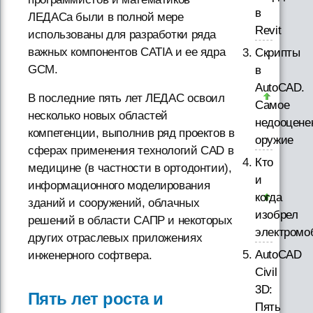
в
ЛЕДАСа были в полной мере
Revit
использованы для разработки ряда
важных компонентов CATIA и ее ядра
Скрипты
GCM.
в
AutoCAD.
В последние пять лет ЛЕДАС освоил
Самое
несколько новых областей
недооцене
компетенции, выполнив ряд проектов в
оружие
сферах применения технологий CAD в
Кто
медицине (в частности в ортодонтии),
и
информационного моделирования
когда
зданий и сооружений, облачных
изобрел
решений в области САПР и некоторых
электромо
других отраслевых приложениях
AutoCAD
инженерного софтвера.
Civil
3D:
Пять лет роста и
Пять