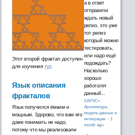
а в ответ
отправили
ждать новый
релиз, это уже
тот релиз
который можно
тестировать,
или надо ещё
Этот второй фрактал доступен
подождать?
для изучения
тут
.
Насколько
хорошо
Язык описания
работатет
данный...
фракталов
САРУС+:
Язык получился ёмким и
Архитектура,
модель данных и
мощным. Здорово, что вам его
интеграция
·
1
даже понимать не надо,
month ago
потому что мы реализовали