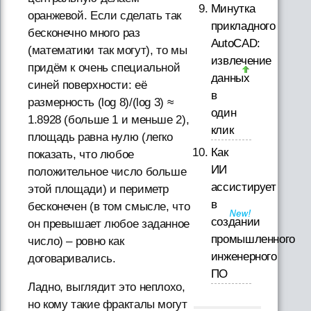
Минутка
оранжевой. Если сделать так
прикладного
бесконечно много раз
AutoCAD:
(математики так могут), то мы
извлечение
придём к очень специальной
данных
синей поверхности: её
в
размерность (log 8)/(log 3) ≈
один
1.8928 (больше 1 и меньше 2),
клик
площадь равна нулю (легко
Как
показать, что любое
ИИ
положительное число больше
ассистирует
этой площади) и периметр
в
бесконечен (в том смысле, что
создании
он превышает любое заданное
промышленного
число) – ровно как
инженерного
договаривались.
ПО
Ладно, выглядит это неплохо,
но кому такие фракталы могут