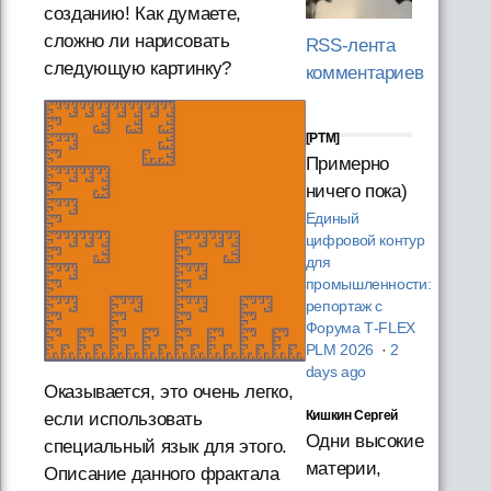
созданию! Как думаете,
сложно ли нарисовать
RSS-лента
следующую картинку?
комментариев
[PTM]
Примерно
ничего пока)
Единый
цифровой контур
для
промышленности:
репортаж с
Форума T‑FLEX
PLM 2026
·
2
days ago
Оказывается, это очень легко,
Кишкин Сергей
если использовать
Одни высокие
специальный язык для этого.
материи,
Описание данного фрактала