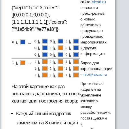
сайте
isicad.ru
{"depth":5,"n":3,"rules":
новости и
пресс-релизы
[[0,0,0,0,1,0,0,0,0],
о новых
[1,1,1,1,1,1,1,1,1]],"colors":
решениях и
["#1a54b9","#e77e18"]}
продуктах, о
проводимых
мероприятиях
и другую
информацию.
Адрес для
корреспонденции
-
info@isicad.ru
Проект isicad
На этой картинке как раз
нацелен на
показаны два правила, которых
укрепление
хватает для построения ковра:
контактов
между
разработчиками,
Каждый синий квадратик
поставщиками
заменяем на 8 синих и один
и