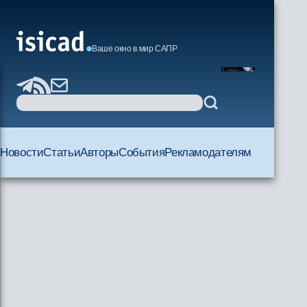
Ваше окно в мир САПР
Новости
Статьи
Авторы
События
Рекламодателям