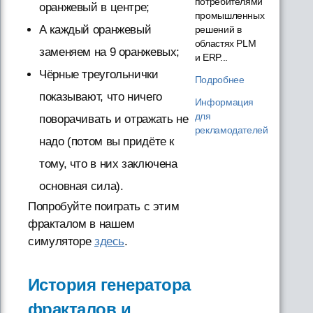
потребителями
оранжевый в центре;
промышленных
А каждый оранжевый
решений в
областях PLM
заменяем на 9 оранжевых;
и ERP...
Чёрные треугольнички
Подробнее
показывают, что ничего
Информация
для
поворачивать и отражать не
рекламодателей
надо (потом вы придёте к
тому, что в них заключена
основная сила).
Попробуйте поиграть с этим
фракталом в нашем
симуляторе
здесь
.
История генератора
фракталов и