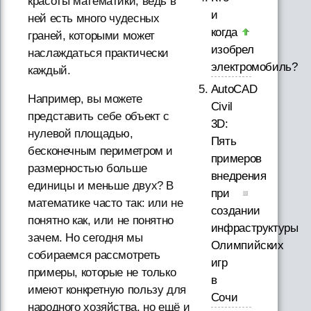
красоты математики, ведь в
и
ней есть много чудесных
когда
граней, которыми может
изобрел
наслаждаться практически
электромобиль?
каждый.
AutoCAD
Например, вы можете
Civil
представить себе объект с
3D:
нулевой площадью,
Пять
бесконечным периметром и
примеров
размерностью больше
внедрения
единицы и меньше двух? В
при
математике часто так: или не
создании
понятно как, или не понятно
инфраструктуры
зачем. Но сегодня мы
Олимпийских
собираемся рассмотреть
игр
примеры, которые не только
в
имеют конкретную пользу для
Сочи
народного хозяйства, но ещё и