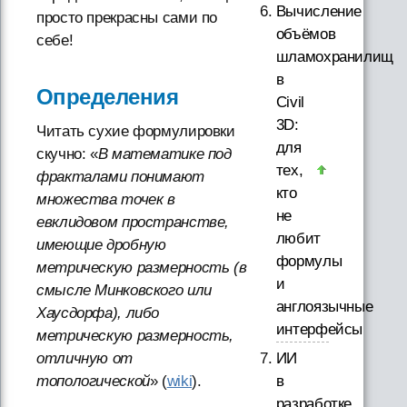
Вычисление
просто прекрасны сами по
объёмов
себе!
шламохранилищ
в
Определения
Civil
3D:
Читать сухие формулировки
для
скучно: «
В математике под
тех,
фракталами понимают
кто
множества точек в
не
евклидовом пространстве,
любит
имеющие дробную
формулы
метрическую размерность (в
и
смысле Минковского или
англоязычные
Хаусдорфа), либо
интерфейсы
метрическую размерность,
отличную от
ИИ
топологической
» (
wiki
).
в
разработке