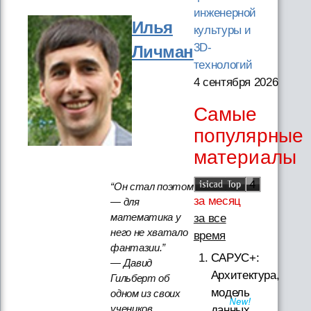
инженерной
Илья
культуры и
3D-
Личман
технологий
4 сентября 2026
Самые
популярные
материалы
“Он стал поэтом
за месяц
— для
математика у
за все
него не хватало
время
фантазии.”
САРУС+:
— Давид
Архитектура,
Гильберт об
модель
одном из своих
учеников.
данных