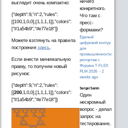
ничего
выглядит очень компактно:
конкретного.
{"depth":9,"n":2,"rules":
Что там с
[[100,1,0,0],[1,1,1,1]],"colors":
пресс-
["#1a54b9","#e77e18"]}
формами?
Единый
Можете взглянуть на правила
цифровой контур
построения
здесь
.
для
промышленности:
Если внести минимальную
репортаж с
Форума T‑FLEX
правку, то получим новый
PLM 2026
·
2
рисунок:
weeks ago
{"depth":9,"n":2,"rules":
Sergei Sanin
[[
200
,1,0,0],[1,1,1,1]],"colors":
Один
["#1a54b9","#e77e18"]}
нескромный
вопрос - делал
запрос на
тестирование,