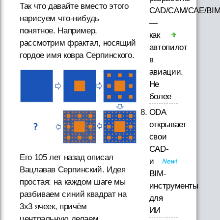
Так что давайте вместо этого
CAD/CAM/CAE/BI
нарисуем что-нибудь
—
понятное. Например,
как
рассмотрим фрактал, носящий
автопилот
гордое имя ковра Серпинского.
в
авиации.
Не
более
ODA
открывает
свои
CAD-
Его 105 лет назад описал
и
Вацлавав Серпинский. Идея
BIM-
простая: на каждом шаге мы
инструменты
разбиваем синий квадрат на
для
3х3 ячеек, причём
ИИ
центральную делаем