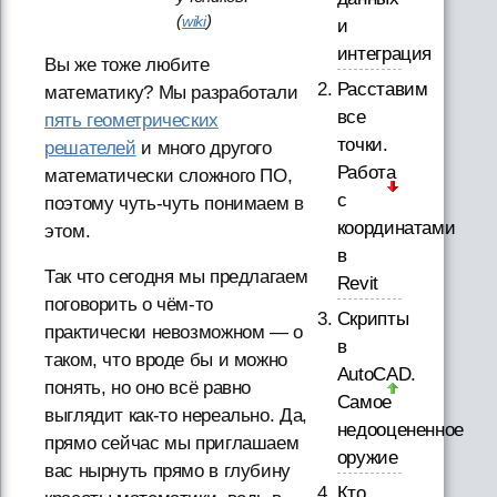
(
)
wiki
и
интеграция
Вы же тоже любите
Расставим
математику? Мы разработали
все
пять геометрических
точки.
решателей
и много другого
Работа
математически сложного ПО,
с
поэтому чуть-чуть понимаем в
координатами
этом.
в
Так что сегодня мы предлагаем
Revit
поговорить о чём-то
Скрипты
практически невозможном — о
в
таком, что вроде бы и можно
AutoCAD.
понять, но оно всё равно
Самое
выглядит как-то нереально. Да,
недооцененное
прямо сейчас мы приглашаем
оружие
вас нырнуть прямо в глубину
Кто