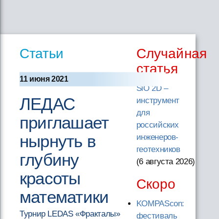
Статьи
Случайная
статья
11 июня 2021
SiO 2D –
ЛЕДАС
инструмент
для
приглашает
российских
нырнуть в
инженеров-
геотехников
глубину
(6 августа 2026
)
красоты
Скоро
математики
KOMPAScon:
Турнир LEDAS «Фракталы»
фестиваль