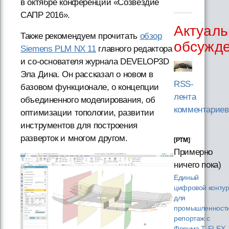
в октябре конференции «Созвездие
САПР 2016».
Актуаль
Также рекомендуем прочитать
обзор
обсужд
Siemens PLM NX 11
главного редактора
и со-основателя журнала DEVELOP3D
Эла Дина. Он рассказал о новом в
RSS-
базовом функционале, о концепции
лента
объединенного моделирования, об
комментариев
оптимизации топологии, развитии
инструментов для построения
разверток и многом другом.
[PTM]
Примерно
ничего пока)
Единый
цифровой конту
для
промышленности
репортаж с
Форума T‑FLEX