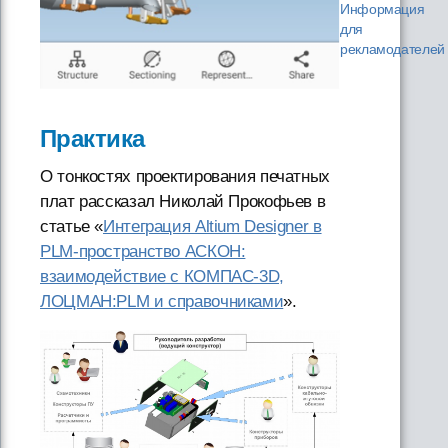
Информация
для
рекламодателей
Практика
О тонкостях проектирования печатных
плат рассказал Николай Прокофьев в
статье «
Интеграция Altium Designer в
PLM-пространство АСКОН:
взаимодействие с КОМПАС-3D,
ЛОЦМАН:PLM и справочниками
».