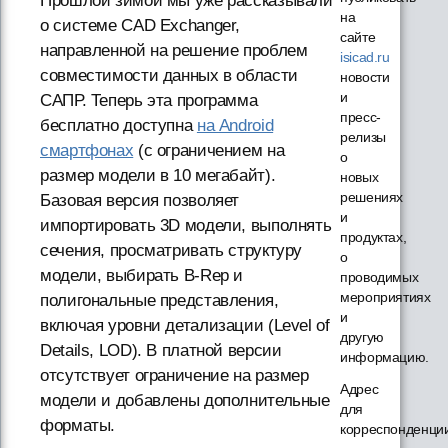
Прошлой зимой мы уже рассказывали
на
о системе CAD Exchanger,
сайте
направленной на решение проблем
isicad.ru
совместимости данных в области
новости
и
САПР. Теперь эта программа
пресс-
бесплатно доступна
на Android
релизы
смартфонах
(с ограничением на
о
размер модели в 10 мегабайт).
новых
решениях
Базовая версия позволяет
и
импортировать 3D модели, выполнять
продуктах,
сечения, просматривать структуру
о
модели, выбирать B-Rep и
проводимых
мероприятиях
полигональные представления,
и
включая уровни детализации (Level of
другую
Details, LOD). В платной версии
информацию.
отсутствует ограничение на размер
Адрес
модели и добавлены дополнительные
для
форматы.
корреспонденци