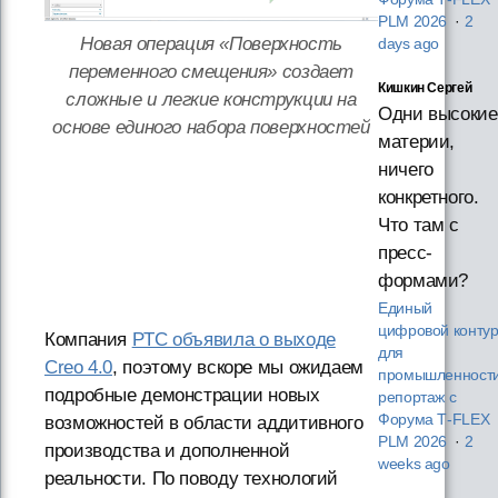
PLM 2026
·
2
Новая операция «Поверхность
days ago
переменного смещения» создает
Кишкин Сергей
сложные и легкие конструкции на
Одни высокие
основе единого набора поверхностей
материи,
ничего
конкретного.
Что там с
пресс-
формами?
Единый
цифровой конту
Компания
PTC объявила о выходе
для
Creo 4.0
, поэтому вскоре мы ожидаем
промышленности
подробные демонстрации новых
репортаж с
Форума T‑FLEX
возможностей в области аддитивного
PLM 2026
·
2
производства и дополненной
weeks ago
реальности. По поводу технологий