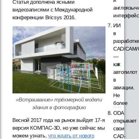
и
Статья дополнена ясными
англоязыч
видеозаписями с Международной
интерфей
конференции Bricsys 2016.
ИИ
в
разработк
CAD/CAM/
—
как
автопилот
в
авиации.
Не
«Встраивание» трёхмерной модели
более
здания в фотографию
ODA
Весной 2017 года на рынок выйдет 17-я
открывает
версия КОМПАС-3D, но уже сейчас мы
свои
можем узнать,
что ждать от нового
CAD-