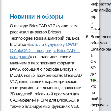
инфрастру
Олимпийс
Новинки и обзоры
игр
в
О выходе BricsCAD V17 лучше всех
Сочи
рассказал директор Bricsys
Вычислен
Technologies Russia Дмитрий Ушаков.
объёмов
В статье «
Есть ли будущее у DWG?
шламохра
С AutoCAD — вряд ли, с BricsCAD —
в
наверняка!
» он поделился своим
Civil
мнением о перспективах формата
3D:
DWG, сообщил о подходе Bricsys к
для
MCAD, новых возможностях BricsCAD
тех,
V17, включающих параметрические
кто
конструктивные элементы, сравнение
не
3D моделей, облачный просмотрщик
любит
CAD-моделей и BIM для BricsCAD, а
формулы
также о планируемых функциях V18.