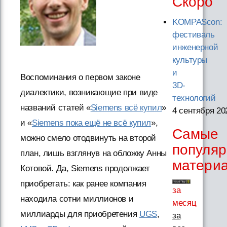
Скоро
KOMPAScon:
фестиваль
инженерной
культуры
и
Воспоминания о первом законе
3D-
диалектики, возникающие при виде
технологий
названий статей «
Siemens всё купил
»
4 сентября 20
и «
Siemens пока ещё не всё купил
»,
Самые
можно смело отодвинуть на второй
популя
план, лишь взглянув на обложку Анны
матери
Котовой. Да, Siemens продолжает
приобретать: как ранее компания
за
находила сотни миллионов и
месяц
миллиарды для приобретения
UGS
,
за