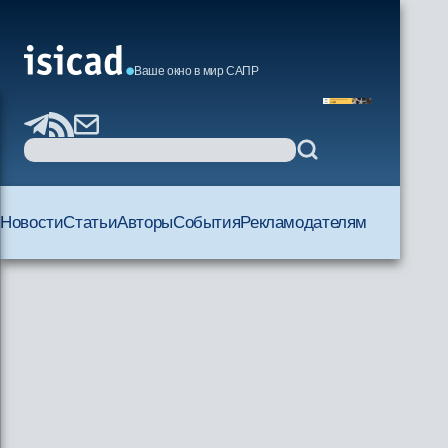
Ваше окно в мир САПР
Новости
Статьи
Авторы
События
Рекламодателям