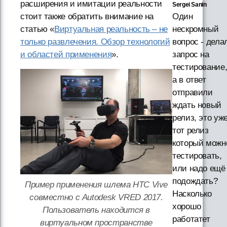
расширения и имитации реальности
Sergei Sanin
стоит также обратить внимание на
Один
статью «
Виртуальная реальность – не
нескромный
только развлечения. Обзор технологий
вопрос - дела
и областей применения
».
запрос на
тестирование
а в ответ
отправили
ждать новый
релиз, это уж
тот релиз
который можн
тестировать,
или надо ещё
подождать?
Пример применения шлема HTC Vive
Насколько
совместно с Autodesk VRED 2017.
хорошо
Пользователь находится в
работатет
виртуальном пространстве