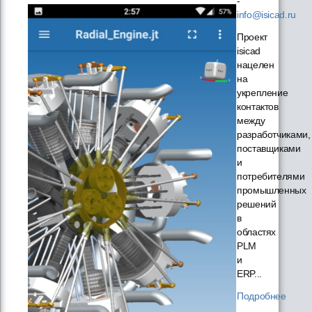
-
info@isicad.ru
Проект
isicad
нацелен
на
укрепление
контактов
между
разработчиками,
поставщиками
и
потребителями
промышленных
решений
в
областях
PLM
и
ERP...
Подробнее