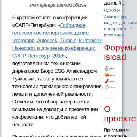
данный...
интерьера автомобиля
САРУС+:
Архитектура,
В кратком отчёте о конференции
модель данных 
«САПР-Петербург» «
Гибридное
интеграция
·
1
гетерогенное импортозамещение:
month ago
Intergraph, Autodesk, Trimble, Интермех,
Форумы
Нанософт и другие на конференции
isicad
САПР-Петербург 2016
»,
подготовленном техническим
директором Бюро ESG Александром
Тучковым, также упоминаются
технологии трехмерного сканирования,
печати и дополненной реальности.
Отметим, что обзор завершается
О
ссылками на доклады и презентации
проекте
конференции, что добавляет ей
ценности.
Приглашаем
публиковать