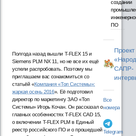
создании
промышле
инженерно
ПО
Проект
Полгода назад вышли T-FLEX 15 и
«Народ
Siemens PLM NX 11, но не все их ещё
САПР-
успели распробовать. Поэтому мы
приглашаем вас ознакомиться со
интерв
статьёй «
Компания «Топ Системы»:
жаркая осень 2016
». Её подготовил
директор по маркетингу ЗАО «Топ
Все
Системы» Игорь Кочан. Он рассказал о
номера
главных особенностях T-FLEX CAD 15,
о включении T-FLEX PLM в Единый
реестр российского ПО и о прошедшей
Telegram