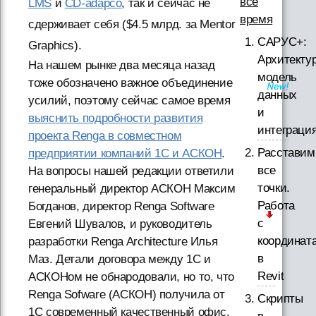
все
LMS
и
CD-adapco
, так и сейчас не
время
сдерживает себя ($4.5 млрд. за Mentor
САРУС+:
Graphics).
Архитектур
На нашем рынке два месяца назад
модель
тоже обозначено важное объединение
данных
усилий, поэтому сейчас самое время
и
выяснить подробности развития
интеграци
проекта Renga в совместном
Расставим
предприятии компаний 1С и АСКОН
.
все
На вопросы нашей редакции ответили
точки.
генеральный директор АСКОН Максим
Работа
Богданов, директор Renga Software
с
Евгений Шувалов, и руководитель
координат
разработки Renga Architecture Илья
в
Маз. Детали договора между 1С и
Revit
АСКОНом не обнародовали, но то, что
Renga Sofware (АСКОН) получила от
Скрипты
1С современный качественный офис,