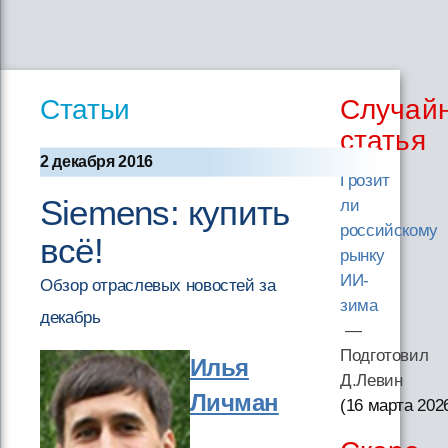
Статьи
Случай
статья
2 декабря 2016
Грозит
Siemens: купить
ли
российскому
всё!
рынку
ИИ-
Обзор отраслевых новостей за
зима
декабрь
—
Подготовил
Илья
Д.Левин
Личман
(16 марта 202