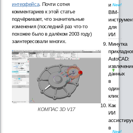
интерфейса
. Почти сотня
и
комментариев к этой статье
BIM-
подчёркивает, что значительные
инструмен
изменения (последний раз что-то
для
похожее было в далёком 2003 году)
ИИ
заинтересовали многих.
Минутка
прикладно
AutoCAD:
извлечени
данных
в
один
клик
Как
КОМПАС 3D V17
ИИ
ассистиру
в