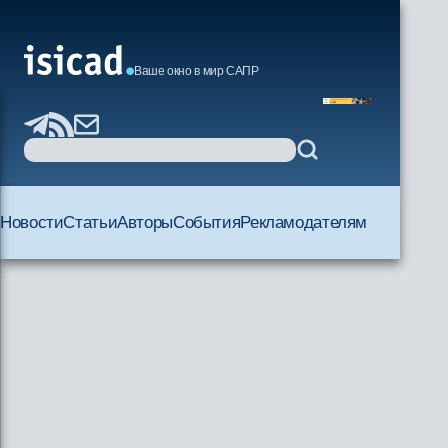
Ваше окно в мир САПР
Новости
Статьи
Авторы
События
Рекламодателям