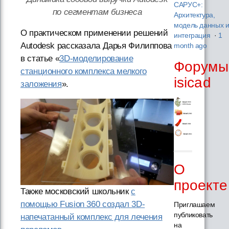
САРУС+:
по сегментам бизнеса
Архитектура,
модель данных 
О практическом применении решений
интеграция
·
1
Autodesk рассказала Дарья Филиппова
month ago
в статье «
3D-моделирование
Форумы
станционного комплекса мелкого
isicad
заложения
».
О
проекте
Также московский школьник
с
помощью Fusion 360 создал 3D-
Приглашаем
публиковать
напечатанный комплекс для лечения
на