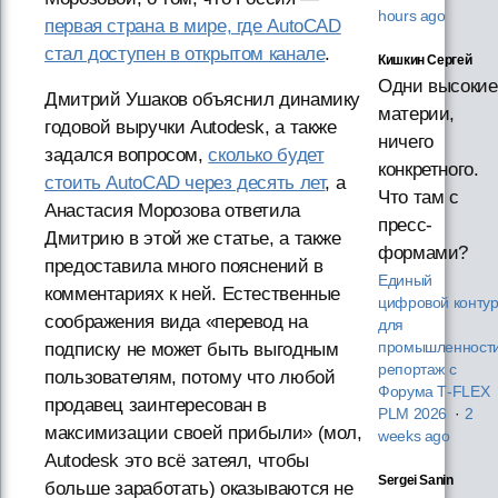
hours ago
первая страна в мире, где AutoCAD
стал доступен в открытом канале
.
Кишкин Сергей
Одни высокие
Дмитрий Ушаков объяснил динамику
материи,
годовой выручки Autodesk, а также
ничего
задался вопросом,
сколько будет
конкретного.
стоить AutoCAD через десять лет
, а
Что там с
Анастасия Морозова ответила
пресс-
Дмитрию в этой же статье, а также
формами?
предоставила много пояснений в
Единый
комментариях к ней. Естественные
цифровой конту
соображения вида «перевод на
для
подписку не может быть выгодным
промышленности
репортаж с
пользователям, потому что любой
Форума T‑FLEX
продавец заинтересован в
PLM 2026
·
2
максимизации своей прибыли» (мол,
weeks ago
Autodesk это всё затеял, чтобы
Sergei Sanin
больше заработать) оказываются не