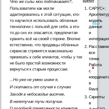
время
Что же силы мои подтачивает?..
САРУС+:
Пользователи как могли
Архитектур
адаптировались к этой ситуации, кто-
модель
то научился использовать облачные
данных
технологии с пользой для себя, а кто-
и
то до сих их опасается, предпочитая
интеграци
хранить всё на своей стороне. Вполне
естественно, что продавцы облачных
Расставим
сервисов стремятся максимально
все
привязать к себе клиентов, чтобы у тех
точки.
не было простой возможности
Работа
вернуться к старым процессам:
с
координат
...Но уже не умею иначе я,
в
И скитаюсь от случая к случаю
Revit
Заходя в небосводье висячее,
Скрипты
В нелетучие тучи ползучие.
в
О подобной привязанности клиентов