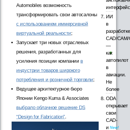
англоязыч
Automobiles возможность
интерфей
трансформировать свои автосалоны
ИИ
в
с использованием иммерсивной
разработк
виртуальной реальности
;
CAD/CAM/
Запускает три новых отраслевых
—
решения, разработанных для
как
автопилот
усиления позиции компании
в
в
индустрии товаров широкого
авиации.
потребления и розничной торговли
;
Не
Ведущее архитектурное бюро
более
Японии Kengo Kuma & Associates
ODA
открывает
выбрало облачное решение DS
свои
“Design for Fabrication”
.
CAD-
и