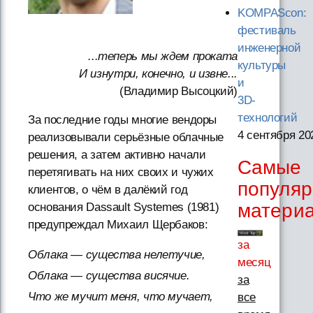
KOMPAScon:
фестиваль
инженерной
...теперь мы ждем проката
культуры
И изнутри, конечно, и извне...
и
(Владимир Высоцкий)
3D-
технологий
За последние годы многие вендоры
4 сентября 20
реализовывали серьёзные облачные
решения, а затем активно начали
Самые
перетягивать на них своих и чужих
популя
клиентов, о чём в далёкий год
матери
основания Dassault Systemes (1981)
предупреждал Михаил Щербаков:
за
Облака — существа нелетучие,
месяц
Облака — существа висячие.
за
Что же мучит меня, что мучает,
все