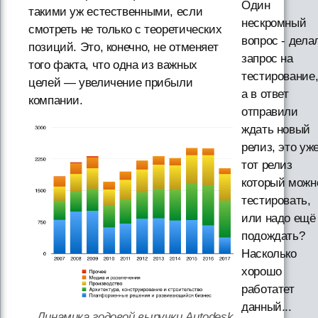
Один
такими уж естественными, если
нескромный
смотреть не только с теоретических
вопрос - дела
позиций. Это, конечно, не отменяет
запрос на
того факта, что одна из важных
тестирование
целей — увеличение прибыли
а в ответ
компании.
отправили
ждать новый
релиз, это уж
тот релиз
который можн
тестировать,
или надо ещё
подождать?
Насколько
хорошо
работатет
данный...
Динамика годовой выручки Autodesk