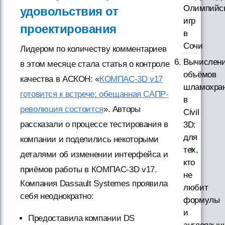
Олимпийс
удовольствия от
игр
проектирования
в
Сочи
Лидером по количеству комментариев
Вычислен
в этом месяце стала статья о контроле
объёмов
качества в АСКОН: «
КОМПАС-3D v17
шламохра
готовится к встрече: обещанная САПР-
в
революция состоится
». Авторы
Civil
рассказали о процессе тестирования в
3D:
для
компании и поделились некоторыми
тех,
деталями об изменении интерфейса и
кто
приёмов работы в КОМПАС-3D v17.
не
Компания Dassault Systemes проявила
любит
себя неоднократно:
формулы
и
Предоставила компании DS