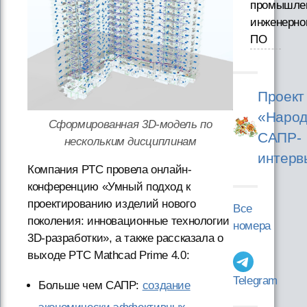
промышле
инженерно
ПО
Проект
«Народ
Сформированная 3D-модель по
САПР-
нескольким дисциплинам
интерв
Компания PTC провела онлайн-
конференцию «Умный подход к
проектированию изделий нового
Все
поколения: инновационные технологии
номера
3D-разработки», а также рассказала о
выходе PTC Mathcad Prime 4.0:
Telegram
Больше чем САПР:
создание