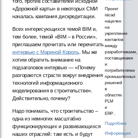
того, против составителей исходной
«Дорожной карты» в некоторых СМИ
Проект
isicad
началась кампания дискредитации.
нацелен
на
Всех интересующихся темой BIM и,
укрепление
тем более, темой «BIM – в России»,
контактов
приглашаем прочитать или перечитать
между
разработчиками,
интервью с Мариной Король
. Мы же
поставщиками
хотим обратить внимание на
и
подзаголовок интервью — «Почему
потребителями
разгораются страсти вокруг внедрения
промышленных
решений
технологий информационного
в
моделирования в строительстве».
областях
Действительно, почему?
PLM
и
Надо понимать, что строительство –
ERP...
одна из немногих масштабно
Подробнее
функционирующих и развивающихся
Информация
наших отраслей: там есть и будут