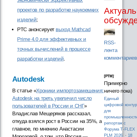
экономически эффективных
Актуаль
проектов по разработке наукоемких
обсужд
изделий
;
PTC анонсирует
выход Mathcad
Prime 4.0 для эффективных и
RSS-
точных вычислений в процессе
лента
комментариев
разработки изделий
.
[PTM]
Autodesk
Примерно
В статье «
Хроники импортозамещения:
ничего пока)
Autodesk на треть увеличил число
Единый
цифровой конту
пользователей в России и СНГ
»
для
Владислав Мещеряков рассказал,
промышленности
откуда взялся рост в России на 35%, а
репортаж с
главное, по мнению Анастасии
Форума T‑FLEX
PLM 2026
·
18
Морозовой, о том, что Россия —