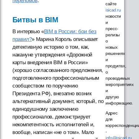
переломов
.
сайте
isicad.ru
новости
Битвы в BIM
и
пресс-
В интервью «
BIM в России: бои без
релизы
правил?
» Марина Король описывает
о
детективную историю о том, как,
новых
решениях
накануне утверждения «Дорожной
и
карты внедрения BIM в России»
продуктах,
(хорошо согласованного предложения,
о
подготовленного профессиональным
проводимых
мероприятиях
сообществом по поручению
и
Президента РФ), внезапно возник
другую
альтернативный документ, который, по
информацию.
единодушному заключению
Адрес
профессионалов, демонстрирует
для
некомпетентность исполнителей и,
корреспонденци
-
вообще, написан «не о том». Мало
info@isicad.ru