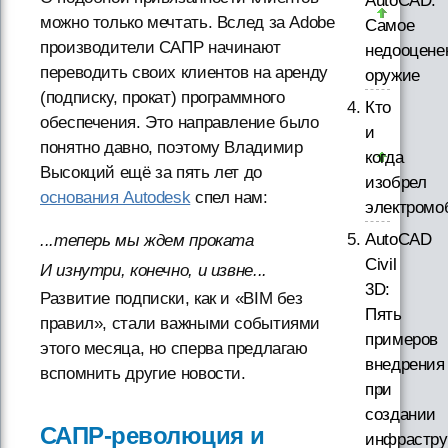
AutoCAD.
можно только мечтать. Вслед за Adobe
Самое
производители САПР начинают
недооцене
переводить своих клиентов на аренду
оружие
(подписку, прокат) программного
Кто
обеспечения. Это направление было
и
понятно давно, поэтому Владимир
когда
Высокций ещё за пять лет до
изобрел
основания Autodesk
спел нам:
электромо
AutoCAD
...теперь мы ждем проката
Civil
И изнутри, конечно, и извне...
3D:
Развитие подписки, как и «BIM без
Пять
правил», стали важными событиями
примеров
этого месяца, но сперва предлагаю
внедрения
вспомнить другие новости.
при
создании
САПР-революция и
инфрастру