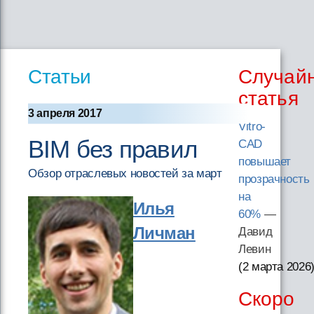
Статьи
Случай
статья
3 апреля 2017
Vitro-
BIM без правил
CAD
повышает
Обзор отраслевых новостей за март
прозрачность
на
Илья
60%
—
Личман
Давид
Левин
(2 марта 2026
Скоро