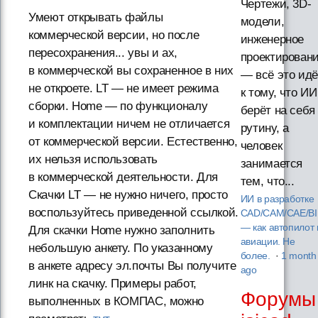
Чертежи, 3D-
Умеют открывать файлы
модели,
коммерческой версии, но после
инженерное
пересохранения... увы и ах,
проектирован
в коммерческой вы сохраненное в них
— всё это идё
не откроете. LT — не имеет режима
к тому, что ИИ
сборки. Home — по функционалу
берёт на себя
и комплектации ничем не отличается
рутину, а
от коммерческой версии. Естественно,
человек
их нельзя использовать
занимается
в коммерческой деятельности. Для
тем, что...
Скачки LT — не нужно ничего, просто
ИИ в разработке
воспользуйтесь приведенной ссылкой.
CAD/CAM/CAE/B
— как автопилот 
Для скачки Home нужно заполнить
авиации. Не
небольшую анкету. По указанному
более.
·
1 month
в анкете адресу эл.почты Вы получите
ago
линк на скачку. Примеры работ,
Форумы
выполненных в КОМПАС, можно