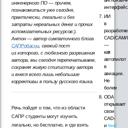
англоязыч
инженерного ПО — причем,
интерфей
познакомиться уже сегодня,
ИИ
практически, легально и без
в
затраты нереальных денег и прочих
разработке
вспомогательных ресурсов:).
CAD/CAM/
Антон — автор симпатичного блога
—
САПРобасни
, свежий пост
как
из которого, с любезного разрешения
автопилот
автора, мы сегодня перепечатываем,
в
сохраняя живую стилистику автора
авиации.
и внеся всего лишь небольшие
Не
коррективы в пользу русского языка.
более
ODA
открывает
Речь пойдет о том, что из области
свои
САПР студенты могут изучить
CAD-
легально, но бесплатно, и где взять
и