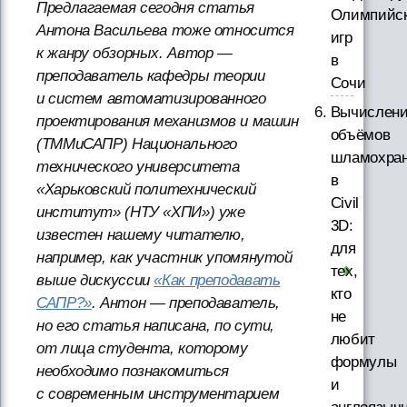
Предлагаемая сегодня статья
Олимпийс
Антона Васильева тоже относится
игр
к жанру обзорных. Автор —
в
преподаватель кафедры теории
Сочи
и систем автоматизированного
Вычислен
проектирования механизмов и машин
объёмов
(ТММиСАПР) Национального
шламохра
технического университета
в
«Харьковский политехнический
Civil
институт» (НТУ «ХПИ») уже
3D:
известен нашему читателю,
для
например, как участник упомянутой
тех,
выше дискуссии
«Как преподавать
кто
САПР?»
. Антон — преподаватель,
не
но его статья написана, по сути,
любит
от лица студента, которому
формулы
необходимо познакомиться
и
с современным инструментарием