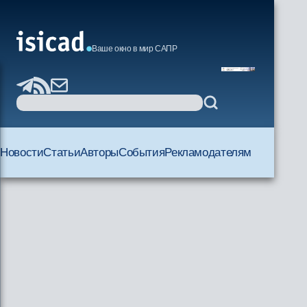
Ваше окно в мир САПР
Новости
Статьи
Авторы
События
Рекламодателям