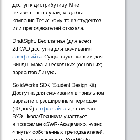
доступ к дистрибутиву. Мне
не известны случаи, когда бы
компания Тесис кому-то из студентов
или преподавателей отказала.
DraftSight. Бесплатная (для всех)
2d CAD доступна для скачивания
софф.сайта
. Существуют версии для
Винды, Мака и нескольких (основных)
вариантов Линукс.
SolidWorks SDK (Student Design Kit).
Доступна для скачивания в триальном
варианте с расширенным периодом
(60 дней) с
офф.сайта
и, если Ваш
ВУЗ/Школа/Техникум участвует
в программе «SWR-Академия», нужно
«пнуть» собственных преподавателей,
чтобы те получили от SolidWorks