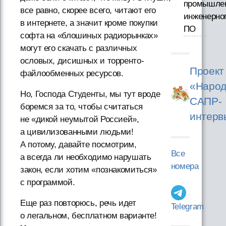
промышлен
все равно, скорее всего, читают его
инженерно
в интернете, а значит кроме покупки
ПО
софта на «блошиных радиорынках»
могут его скачать с различных
ословых, дисишных и торренто-
Проект
файлообменных ресурсов.
«Народ
Но, Господа Студенты, мы тут вроде
САПР-
боремся за то, чтобы считаться
интерв
не «дикой неумытой Россией»,
а цивилизованными людьми!
А потому, давайте посмотрим,
Все
а всегда ли необходимо нарушать
номера
закон, если хотим «познакомиться»
с программой.
Еще раз повторюсь, речь идет
Telegram
о легальном, бесплатном варианте!