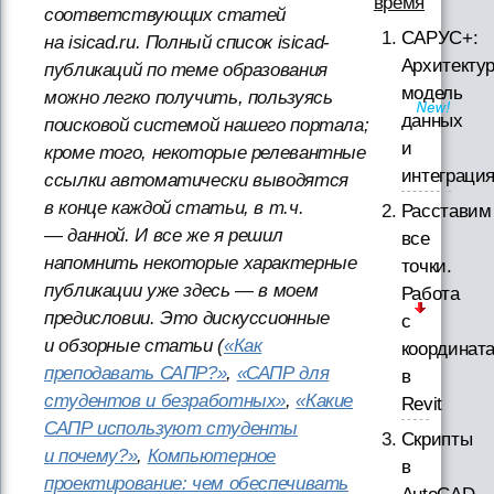
время
соответствующих статей
САРУС+:
на isicad.ru. Полный список isicad-
Архитектур
публикаций по теме образования
модель
можно легко получить, пользуясь
данных
поисковой системой нашего портала;
и
кроме того, некоторые релевантные
интеграци
ссылки автоматически выводятся
в конце каждой статьи, в т.ч.
Расставим
— данной. И все же я решил
все
напомнить некоторые характерные
точки.
публикации уже здесь — в моем
Работа
предисловии. Это дискуссионные
с
и обзорные статьи (
«Как
координат
преподавать САПР?»
,
«САПР для
в
студентов и безработных»
,
«Какие
Revit
САПР используют студенты
Скрипты
и почему?»
,
Компьютерное
в
проектирование: чем обеспечивать