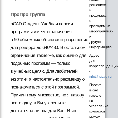
решениях
и
ПроПро Группа
продуктах,
о
bCAD Студент. Учебная версия
проводимых
мероприятиях
программы имеет ограничения
и
в 50 объемных объектов и разрешение
другую
информацию.
для рендера до 640*480. В остальном
ограничения такие же, как обычно для
Адрес
для
подобных программ — только
корреспонденци
в учебных целях. Для любителей
-
info@isicad.ru
экзотики я настоятельно рекомендую
Проект
познакомиться с этой программой.
isicad
Причин тому множество, но я назову
нацелен
на
всего одну, а Вы уж решите,
укрепление
достаточна ли она для Вас. Итак:
контактов
между