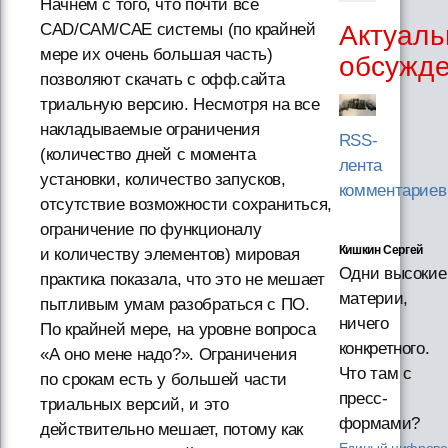
Начнем с того, что почти все
Актуаль
CAD/CAM/CAE системы (по крайней
мере их очень большая часть)
обсужд
позволяют скачать с офф.сайта
триальную версию. Несмотря на все
накладываемые ограничения
RSS-
(количество дней с момента
лента
установки, количество запусков,
комментариев
отсутствие возможности сохраниться,
ограничение по функционалу
Кишкин Сергей
и количеству элементов) мировая
Одни высокие
практика показала, что это не мешает
материи,
пытливым умам разобраться с ПО.
ничего
По крайней мере, на уровне вопроса
конкретного.
«А оно мене надо?». Ограничения
Что там с
по срокам есть у большей части
пресс-
триальных версий, и это
формами?
действительно мешает, потому как