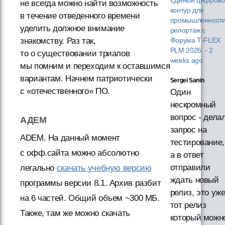
Единый цифрово
не всегда можно найти возможность
контур для
в течение отведенного времени
промышленности
уделить должное внимание
репортаж с
знакомству. Раз так,
Форума T‑FLEX
PLM 2026
·
2
то о существовании триалов
weeks ago
мы помним и переходим к оставшимся
вариантам. Начнем патриотически
Sergei Sanin
с «отечественного» ПО.
Один
нескромный
вопрос - дела
АДЕМ
запрос на
ADEM. На данный момент
тестирование,
с офф.сайта можно абсолютно
а в ответ
отправили
легально
скачать учебную версию
ждать новый
программы версии 8.1. Архив разбит
релиз, это уж
на 6 частей. Общий объем ~300 МБ.
тот релиз
Также, там же можно скачать
который можн