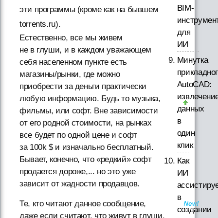
BIM-
эти программы (кроме как на бывшем
инструмен
torrents.ru).
для
Естественно, все мы живем
ИИ
не в глуши, и в каждом уважающем
Минутка
себя населенном пункте есть
прикладно
магазины/рынки, где можно
AutoCAD:
приобрести за деньги практически
извлечени
любую информацию. Будь то музыка,
данных
фильмы, или софт. Вне зависимости
в
от его родной стоимости, на рынках
один
все будет по одной цене и софт
клик
за 100k $ и изначально бесплатный.
Бывает, конечно, что «редкий» софт
Как
продается дороже,... но это уже
ИИ
зависит от жадности продавцов.
ассистиру
в
Те, кто читают данное сообщение,
создании
даже если считают, что живут в глуши,