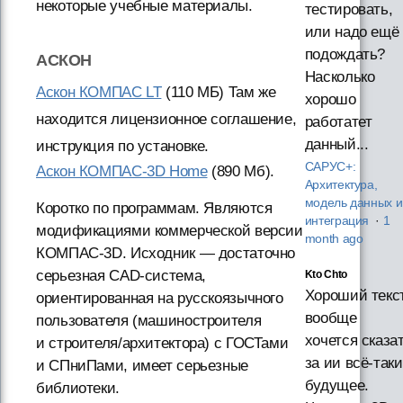
некоторые учебные материалы.
тестировать,
или надо ещё
подождать?
АСКОН
Насколько
Аскон КОМПАС LT
(110 МБ) Там же
хорошо
находится лицензионное соглашение,
работатет
данный...
инструкция по установке.
САРУС+:
Аскон КОМПАС-3D Home
(890 Мб).
Архитектура,
модель данных и
Коротко по программам. Являются
интеграция
·
1
модификациями коммерческой версии
month ago
КОМПАС-3D. Исходник — достаточно
серьезная CAD-система,
Kto Chto
Хороший текст
ориентированная на русскоязычного
вообще
пользователя (машиностроителя
хочется сказа
и строителя/архитектора) с ГОСТами
за ии всё-таки
и СПниПами, имеет серьезные
будущее.
библиотеки.