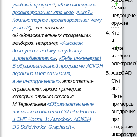
AutoCAD.
учебный процесс?
,
«Компьютерное
Самое
проектирование: кто кого учит?»
,
недооцене
Компьютерное проектирование: чему
оружие
учить?
), это статьи
Кто
об образовательных программах
и
вендоров, например
«Autodesk
когда
доступен каждому студенту
изобрел
и преподавателю»
,
«Будь инженером!
электромо
В образовательной программе АСКОН
AutoCAD
первична идея созидания,
Civil
а не инструменты»
, это статьи-
3D:
справочники, ярким примером
Пять
которых служит статья
примеров
М.Терентьева
«Образовательные
внедрения
лицензии в области САПР в России
при
и СНГ. Часть 1: Autodesk, АСКОН,
создании
DS SolidWorks, Graphisoft»
.
инфрастру