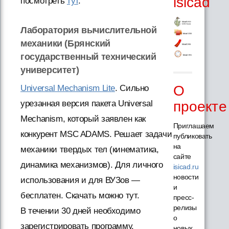
isicad
посмотреть
тут
.
Лаборатория вычислительной
механики (Брянский
государственный технический
университет)
О
Universal Mechanism Lite
. Сильно
проекте
урезанная версия пакета Universal
Mechanism, который заявлен как
Приглашаем
конкурент MSC ADAMS. Решает задачи
публиковать
на
механики твердых тел (кинематика,
сайте
динамика механизмов). Для личного
isicad.ru
новости
использования и для ВУЗов —
и
бесплатен. Скачать можно тут.
пресс-
релизы
В течении 30 дней необходимо
о
зарегистрировать программу.
новых