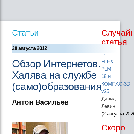
Статьи
Случай
статья
28 августа 2012
T-
Обзор Интернетов.
FLEX
PLM
Халява на службе
18 и
(само)образования
КОМПАС-3D
v25
—
Давид
Антон Васильев
Левин
(2 августа 202
Скоро