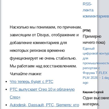
RSS-
лента
комментариев
Насколько мы понимаем, по причинам,
[PTM]
зависящим от Disqus, отображение и
Примерно
ничего пока)
добавление комментариев для
Единый
некоторых регионов временно
цифровой конту
функционирует не очень стабильно.
для
промышленности
Мы работаем над восстановлением.
репортаж с
Форума T‑FLEX
Читайте также:
PLM 2026
·
1 da
Что теперь будет с PTC
ago
PTC выпускает Creo 10 и облачную
Кишкин Сергей
Creo+
Одни высокие
материи,
Autodesk, Dassault, PTC, Siemens: кто