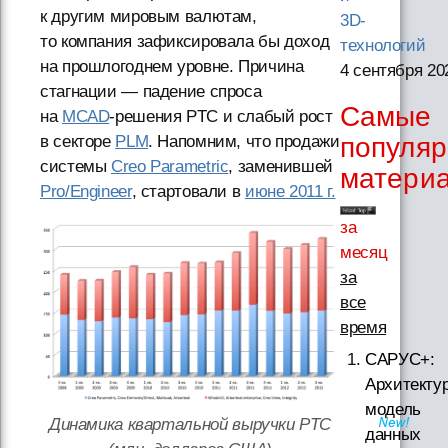
к другим мировым валютам,
3D-
то компания зафиксировала бы доход
технологий
на прошлогоднем уровне. Причина
4 сентября 20
стагнации — падение спроса
Самые
на
MCAD
-решения PTC и слабый рост
в секторе
PLM
. Напомним, что продажи
популя
системы
Creo Parametric
, заменившей
матери
Pro/Engineer
, стартовали в
июне 2011 г.
за
месяц
за
все
время
САРУС+:
Архитектур
модель
Динамика квартальной выручки PTC
данных