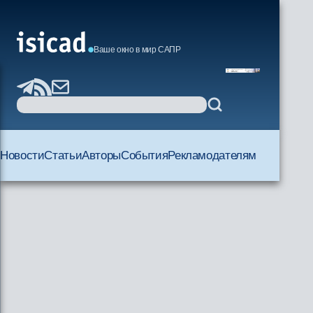
Ваше окно в мир САПР
Новости
Статьи
Авторы
События
Рекламодателям