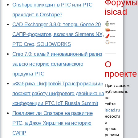
Форумы
Onshape приходит в PTC или PTC
isicad
приходит в Onshape?
CAD Exchanger 3.8.0: теперь более 20
САПР-форматов, включая Siemens NX,
PTC Creo, SOLIDWORKS
Creo 7.0: самый инновационный релиз
О
за всю историю флагманского
проекте
продукта PTC
«Фабрика Цифровой Трансформации»
Приглашаем
публиковать
покажет работу цифрового двойника на
на
конференции PTC IoT Russia Summit
сайте
isicad.ru
Повлияет ли Onshape на развитие
новости
и
PTC, а Джон Хирштик на историю
пресс-
САПР
релизы