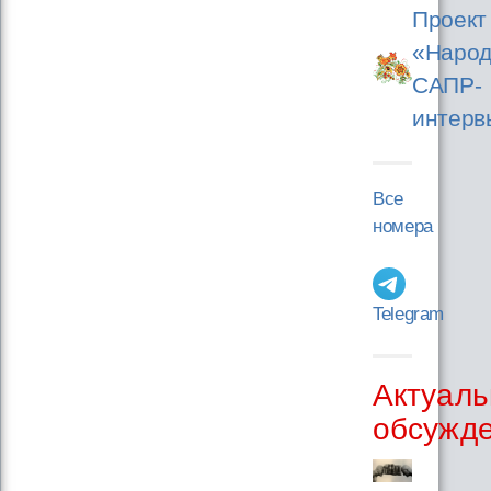
Проект
«Народ
САПР-
интерв
Все
номера
Telegram
Актуаль
обсужд