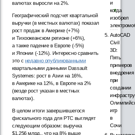
и
валютах выросли на 2%.
когда
Географический подсчет квартальной
изобрел
выручки (в местных валютах) показал
электромо
рост продаж в Америке (+7%)
AutoCAD
и Тихоокеанском регионе (+6%),
Civil
а также падение в Европе (-5%)
3D:
и Японии (-12%). Интересно сравнить
Пять
это с
недавно опубликованными
примеров
квартальными данными Dassault
внедрения
Systemes: рост в Азии на 16%,
при
в Америке на 12%, в Европе на 2%
создании
(везде рост указан в местных
инфрастру
валютах).
Олимпийс
игр
В целом итоги завершившегося
в
фискального года для PTC выглядят
Сочи
следующим образом: выручка
$1,256 млрд., что на 8% выше