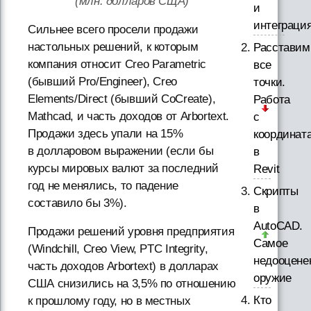
(млн. долларов СЩА)
и
интеграци
Сильнее всего просели продажи
настольных решений, к которым
Расставим
компания относит Creo Parametric
все
(бывший Pro/Engineer), Creo
точки.
Elements/Direct (бывший CoCreate),
Работа
Mathcad, и часть доходов от Arbortext.
с
Продажи здесь упали на 15%
координат
в долларовом выражении (если бы
в
курсы мировых валют за последний
Revit
год не менялись, то падение
Скрипты
составило бы 3%).
в
AutoCAD.
Продажи решений уровня предприятия
Самое
(Windchill, Creo View, PTC Integrity,
недооцене
часть доходов Arbortext) в долларах
оружие
США снизились на 3,5% по отношению
Кто
к прошлому году, но в местных