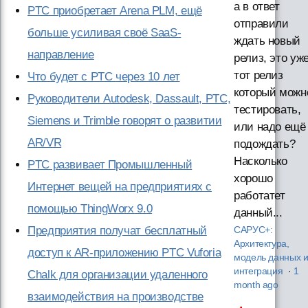
а в ответ
PTC приобретает Arena PLM, ещё
отправили
больше усиливая своё SaaS-
ждать новый
направление
релиз, это уж
тот релиз
Что будет с PTC через 10 лет
который можн
Руководители Autodesk, Dassault, PTC,
тестировать,
Siemens и Trimble говорят о развитии
или надо ещё
AR/VR
подождать?
Насколько
PTC развивает Промышленный
хорошо
Интернет вещей на предприятиях с
работатет
помощью ThingWorx 9.0
данный...
Предприятия получат бесплатный
САРУС+:
Архитектура,
доступ к AR-приложению PTC Vuforia
модель данных 
интеграция
·
1
Chalk для организации удаленного
month ago
взаимодействия на производстве