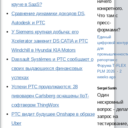
ничего
круче в SaaS?
конкретного.
Сравнение динамики доходов DS,
Что там с
Autodesk и PTC
пресс-
формами?
У Siemens крупная добыча: его
Единый
Xcelerator заменит DS CATIA и PTC
цифровой конту
для
Windchill в Hyundai KIA Motors
промышленности
Dassault Systèmes и PTC сообщают о
репортаж с
Форума T‑FLEX
своих выдающихся финансовых
PLM 2026
·
2
успехах
weeks ago
Успехи PTC продолжаются: 28
Sergei Sanin
Один
пивоварен Carlsberg оснащены IIoT-
нескромный
софтвером ThingWorx
вопрос - дела
PTC видит будущее Onshape в образе
запрос на
Uber
тестирование