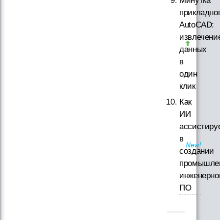
Минутка
прикладно
AutoCAD:
извлечени
данных
в
один
клик
Как
ИИ
ассистиру
в
создании
промышле
инженерно
ПО