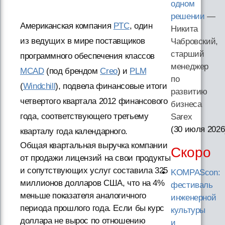
одном
решении
—
Американская компания
PTC
, один
Никита
из ведущих в мире поставщиков
Чабровский,
старший
программного обеспечения классов
менеджер
MCAD
(под брендом
Creo
) и
PLM
по
(
Windchill
), подвела финансовые итоги
развитию
четвертого квартала 2012 финансового
бизнеса
года, соответствующего третьему
Sarex
(30 июля 2026
кварталу года календарного.
Общая квартальная выручка компании
Скоро
от продажи лицензий на свои продукты
и сопутствующих услуг составила 325
KOMPAScon:
миллионов долларов США, что на 4%
фестиваль
меньше показателя аналогичного
инженерной
периода прошлого года. Если бы курс
культуры
доллара не вырос по отношению
и