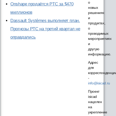
о
Onshape продаётся PTC за $470
новых
миллионов
решениях
и
Dassault Systèmes выполняет план.
продуктах,
о
Прогнозы PTC на третий квартал не
проводимых
оправдались
мероприятиях
и
другую
информацию.
Адрес
для
корреспонденци
-
info@isicad.ru
Проект
isicad
нацелен
на
укрепление