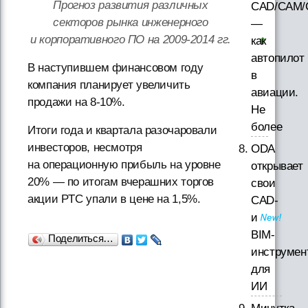
Прогноз развития различных
CAD/CAM/
секторов рынка инженерного
—
и корпоративного ПО на
2009-2014 гг.
как
автопилот
В наступившем финансовом году
в
компания планирует увеличить
авиации.
продажи на
8-10%.
Не
более
Итоги года и квартала разочаровали
инвесторов, несмотря
ODA
на операционную прибыль на уровне
открывает
20% — по итогам вчерашних торгов
свои
акции PTC упали в цене на 1,5%.
CAD-
и
BIM-
Поделиться…
инструмен
для
ИИ