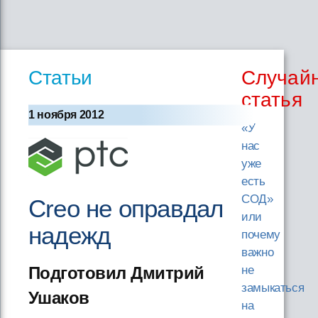
Статьи
Случай
статья
1 ноября 2012
«У
нас
уже
есть
СОД»
Creo не оправдал
или
надежд
почему
важно
Подготовил Дмитрий
не
замыкаться
Ушаков
на