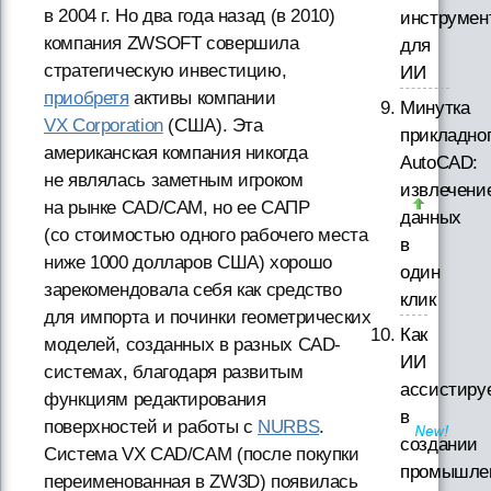
в 2004 г. Но два года назад (в 2010)
инструмен
компания ZWSOFT совершила
для
стратегическую инвестицию,
ИИ
приобретя
активы компании
Минутка
VX Corporation
(США). Эта
прикладно
американская компания никогда
AutoCAD:
не являлась заметным игроком
извлечени
на рынке CAD/CAM, но ее САПР
данных
(со стоимостью одного рабочего места
в
ниже 1000 долларов США) хорошо
один
зарекомендовала себя как средство
клик
для импорта и починки геометрических
Как
моделей, созданных в разных CAD-
ИИ
системах, благодаря развитым
ассистиру
функциям редактирования
в
поверхностей и работы с
NURBS
.
создании
Система VX CAD/CAM (после покупки
промышле
переименованная в ZW3D) появилась