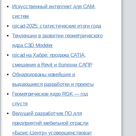
Искусственный интеллект для CAM-
систем
isicad-2025: статистические итоги года
Тенденции в развитии геометрического
ядра C3D Modeler
isicad на Хабре: продажа CATIA,
смещения в Revit и болезни САПР
Обнародованы новейшие и
выдающиеся разработки и проекты
Геометрическое ядро RGK — год
спустя
Ведущий разработчик ПО для
предприятий мебельной отрасли
«Базис-Центр» усовершенствовал