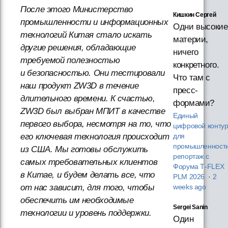
После этого Министерство
Кишкин Сергей
промышленности и информационных
Одни высокие
технологий Китая стало искать
материи,
другие решения, обладающие
ничего
требуемой полезностью
конкретного.
и безопасностью. Они тестировали
Что там с
наш продукт ZW3D в течение
пресс-
длительного времени. К счастью,
формами?
ZW3D был выбран МПИТ в качестве
Единый
первого выбора, несмотря на то, что
цифровой конту
его ключевая технология происходит
для
промышленности
из США. Мы готовы обслужить
репортаж с
самых требовательных клиентов
Форума T‑FLEX
в Китае, и будем делать все, что
PLM 2026
·
2
от нас зависит, для того, чтобы
weeks ago
обеспечить им необходимые
Sergei Sanin
технологии и уровень поддержки.
Один