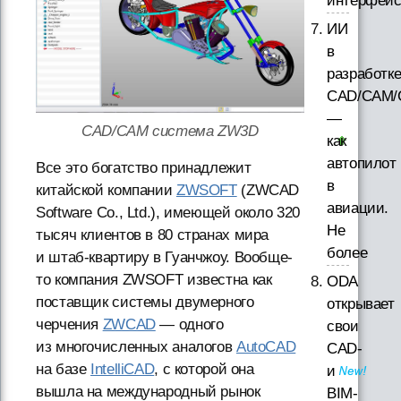
интерфей
ИИ
в
разработк
CAD/CAM/
—
CAD/CAM система ZW3D
как
автопилот
Все это богатство принадлежит
в
китайской компании
ZWSOFT
(ZWCAD
авиации.
Software Co., Ltd.), имеющей около 320
Не
тысяч клиентов в 80 странах мира
более
и штаб-квартиру в Гуанчжоу. Вообще-
то компания ZWSOFT известна как
ODA
поставщик системы двумерного
открывает
черчения
ZWCAD
— одного
свои
из многочисленных аналогов
AutoCAD
CAD-
на базе
IntelliCAD
, с которой она
и
вышла на международный рынок
BIM-