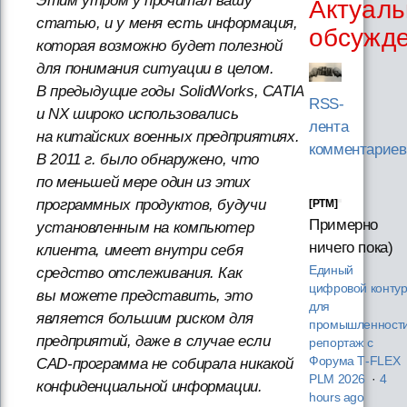
Этим утром у прочитал вашу
Актуаль
статью, и у меня есть информация,
обсужд
которая возможно будет полезной
для понимания ситуации в целом.
В предыдущие годы SolidWorks, CATIA
RSS-
и NX широко использовались
лента
на китайских военных предприятиях.
комментариев
В 2011 г. было обнаружено, что
по меньшей мере один из этих
программных продуктов, будучи
[PTM]
Примерно
установленным на компьютер
ничего пока)
клиента, имеет внутри себя
Единый
средство отслеживания. Как
цифровой конту
вы можете представить, это
для
является большим риском для
промышленности
предприятий, даже в случае если
репортаж с
Форума T‑FLEX
CAD-программа не собирала никакой
PLM 2026
·
4
конфиденциальной информации.
hours ago