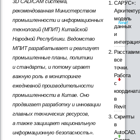
3D CAD/CAM система,
САРУС+:
Архитектур
рекомендованная Министерством
модель
промышленности и информационных
данных
технологий (МПИТ) Китайской
и
Народной Республики. Ведомство
интеграци
МПИТ разрабатывает и реализует
Расставим
промышленные планы, политики
все
и стандарты, и потому играет
точки.
Работа
важную роль в мониторинге
с
ежедневной производительности
координат
промышленности в Китае. Оно
в
продвигает разработку и инновации
Revit
главных технических ресурсов,
Скрипты
а также защищает национальную
в
AutoCAD.
информационную безопасность».