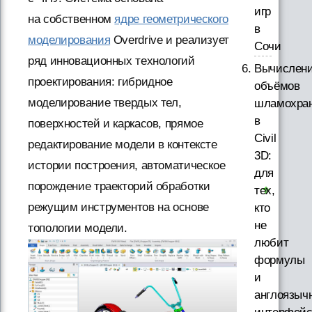
игр
на собственном
ядре геометрического
в
моделирования
Overdrive и реализует
Сочи
ряд инновационных технологий
Вычислен
проектирования: гибридное
объёмов
моделирование твердых тел,
шламохра
в
поверхностей и каркасов, прямое
Civil
редактирование модели в контексте
3D:
истории построения, автоматическое
для
порождение траекторий обработки
тех,
режущим инструментов на основе
кто
не
топологии модели.
любит
формулы
и
англоязыч