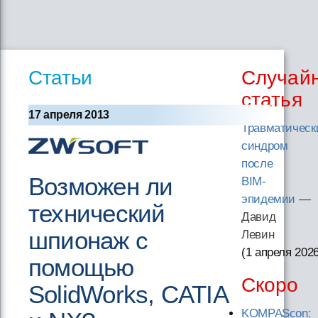
Статьи
Случай
статья
17 апреля 2013
Травматическ
синдром
после
Возможен ли
BIM-
эпидемии
—
технический
Давид
шпионаж с
Левин
(1 апреля 202
помощью
Скоро
SolidWorks, CATIA
KOMPAScon: