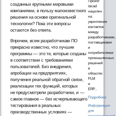
Проект
созданных крупными мировыми
isicad
компаниями, в пользу малоизвестного
нацелен
на
решения на основе оригинальной
укрепление
технологии? Пока эти вопросы
контактов
остаются без ответа.
между
разработчиками,
Впрочем, всем разработчикам ПО
поставщиками
прекрасно известно, что лучшие
и
потребителями
программы — это те, которые созданы
промышленных
в соответствии с требованиями
решений
пользователей. Без внедрения,
в
апробации на предприятиях,
областях
PLM
получения реальной обратной связи,
и
реализации тех функций, которых
ERP...
не предусмотрели разработчики, и —
Подробнее
самое главное — без исчерпывающего
тестирования в реальных
Информация
для
производственных условиях —
рекламодателей