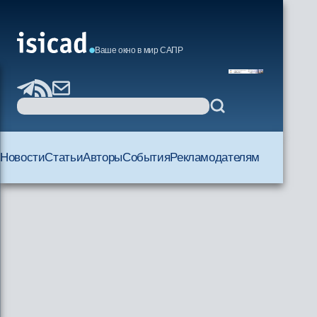
Ваше окно в мир САПР
Новости
Статьи
Авторы
События
Рекламодателям