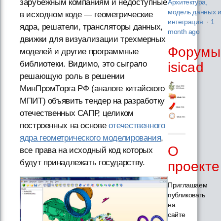
зарубежным компаниям и недоступные
Архитектура,
модель данных 
в исходном коде — геометрические
интеграция
·
1
ядра, решатели, трансляторы данных,
month ago
движки для визуализации трехмерных
Форумы
моделей и другие программные
библиотеки. Видимо, это сыграло
isicad
решающую роль в решении
МинПромТорга РФ (аналоге китайского
МПИТ) объявить тендер на разработку
отечественных САПР, целиком
построенных на основе
отечественного
ядра геометрического моделирования
,
О
все права на исходный код которых
будут принадлежать государству.
проекте
Приглашаем
публиковать
на
сайте