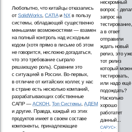
нескромный
Любопытно, что китайцы отказались
вопрос - дела
от
SolidWorks
,
CATIA
и
NX
в пользу
запрос на
системы, обладающей существенно
тестирование
меньшими возможностями — взамен
а в ответ
на полный контроль над исходным
отправили
кодом (хотя прямо в письме об этом
ждать новый
не говорится, несложно догадаться,
релиз, это уж
что это требование сыграло
тот релиз
решающую роль). Сравним это
который можн
с ситуацией в России. Во-первых,
тестировать,
в отличие от китайских коллег, у нас
или надо ещё
в стране есть несколько компаний,
подождать?
разрабатывающих собственные
Насколько
САПР —
АСКОН
,
Топ Системы
,
АДЕМ
хорошо
и другие. Правда, каждый из этих
работатет
продуктов имеет в своем составе
данный...
компоненты, принадлежащие
САРУС+: