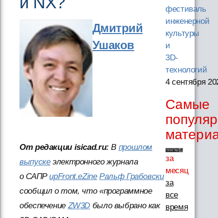
и NX?
фестиваль
инженерной
Дмитрий
культуры
Ушаков
и
3D-
технологий
4 сентября 20
Самые
популя
матери
От редакции isicad.ru:
В
прошлом
за
выпуске
электронного журнала
месяц
о САПР
upFront.eZine
Ральф Грабовски
за
сообщил о том, что «программное
все
обеспечение
ZW3D
было выбрано как
время