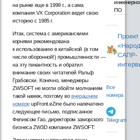
инженерно
на рынке еще в 1999 г., а сама
ПО
компания VX Corporation ведет свою
историю с 1985 г.
Итак, система с американскими
Проект
корнями рекомендована
«Народ
к использованию в китайской (в том
САПР-
числе оборонной!) промышленности —
интерв
на эту пикантность и обратил
внимание своих читателей Ральф
Грабовски. Конечно, менеджеры
Все
ZWSOFT не могли обойти молчанием
номера
такой намек, поэтому во
вчерашнем
номере
upFront.eZine было напечатено
следующее письмо, подписанное
Феликсом Гао, директором заморского
Telegram
бизнеса ZW3D компании ZWSOFT: