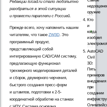
Самое
Редакции isicad.ru стало любопытно
недооцене
разобраться в этой ситуации
оружие
и провести параллели с Россией.
Кто
и
Прежде всего, хочу напомнить нашим
когда
читателям, что такое
ZW3D
. Это
изобрел
программный продукт,
электромо
представляющий собой
AutoCAD
интегрированную CAD/CAM систему,
Civil
3D:
предлагающую функционал
Пять
трехмерного моделирования деталей
примеров
и сборок, двумерного черчения,
внедрения
быстрого создания пресс-форм
при
и штампов, подготовки к 2-5-
создании
инфрастру
координатной обработке на станках
Олимпийс
с ЧПУ. Система основана