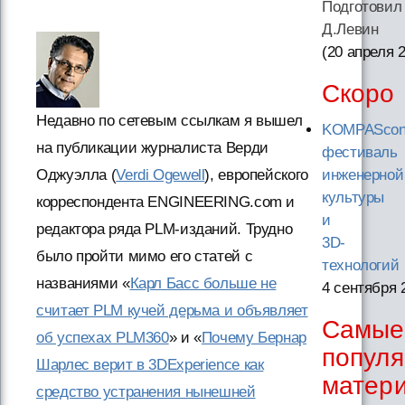
Подготовил
Д.Левин
(20 апреля 
Скоро
Недавно по сетевым ссылкам я вышел
KOMPAScon
на публикации журналиста Верди
фестиваль
Оджуэлла (
Verdi Ogewell
), европейского
инженерной
культуры
корреспондента ENGINEERING.com и
и
редактора ряда PLM-изданий. Трудно
3D-
было пройти мимо его статей с
технологий
названиями «
Карл Басс больше не
4 сентября 
считает PLM кучей дерьма и объявляет
Самые
об успехах PLM360
» и «
Почему Бернар
попул
Шарлес верит в 3DExperience как
матер
средство устранения нынешней