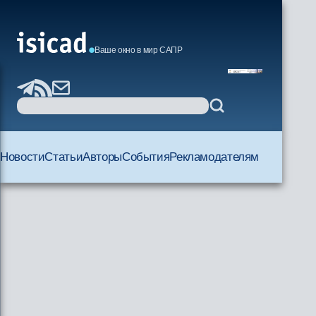
Ваше окно в мир САПР
Новости
Статьи
Авторы
События
Рекламодателям