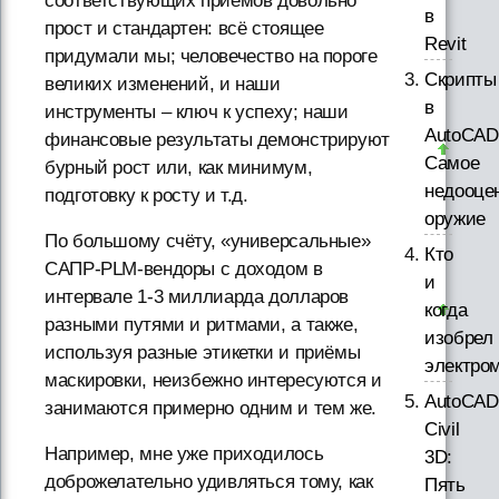
соответствующих приёмов довольно
в
прост и стандартен: всё стоящее
Revit
придумали мы; человечество на пороге
Скрипты
великих изменений, и наши
в
инструменты – ключ к успеху; наши
AutoCAD
финансовые результаты демонстрируют
Самое
бурный рост или, как минимум,
недооце
подготовку к росту и т.д.
оружие
По большому счёту, «универсальные»
Кто
САПР-PLM-вендоры с доходом в
и
интервале 1-3 миллиарда долларов
когда
разными путями и ритмами, а также,
изобрел
используя разные этикетки и приёмы
электро
маскировки, неизбежно интересуются и
AutoCAD
занимаются примерно одним и тем же.
Civil
Например, мне уже приходилось
3D:
доброжелательно удивляться тому, как
Пять