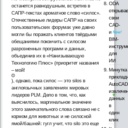
ODA
останется равнодушным, встретив в
открыва
САПР-текстах ароматное слово «силос».
свои
Отечественные лидеры САПР на своих
CAD-
пользовательских форумах уже давно
и
могли бы поражать клиентов твёрдыми
BIM-
обещаниями покончить с силосом
инструм
разрозненных программ и данных,
для
объединив их в «Нанизывающую
ИИ
Технологию Плюс» (приоритет названия
Минутка
– мой!
приклад
), однако, пока силос — это silos в
AutoCAD
англоязычных заявлениях мировых
извлече
лидеров PLM. Дело в том, что, как
данных
выяснилось, маргинальное значение
в
этого замечательного слова связано не с
один
кормом для животных и не силосной
клик
ямой/башней: гугл учит, что silo это еще