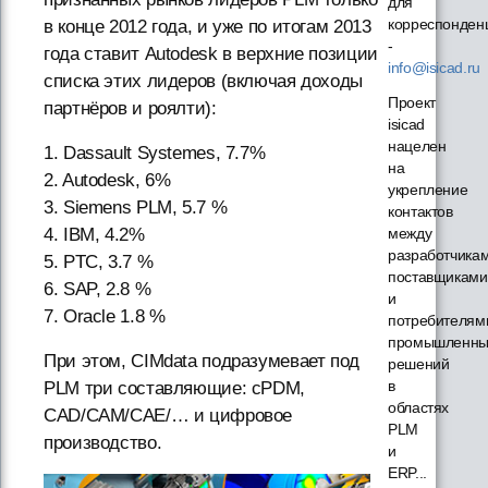
для
корреспонден
в конце 2012 года, и уже по итогам 2013
-
года ставит Autodesk в верхние позиции
info@isicad.ru
списка этих лидеров (включая доходы
Проект
партнёров и роялти):
isicad
нацелен
1. Dassault Systemes, 7.7%
на
2. Autodesk, 6%
укрепление
3. Siemens PLM, 5.7 %
контактов
между
4. IBM, 4.2%
разработчикам
5. PTC, 3.7 %
поставщиками
6. SAP, 2.8 %
и
7. Oracle 1.8 %
потребителям
промышленны
При этом, CIMdata подразумевает под
решений
в
PLM три составляющие: cPDM,
областях
CAD/CAM/CAE/… и цифровое
PLM
производство.
и
ERP...