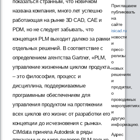
показаться странным, что новичком
Приглашаем
названа компания, много лет успешно
публиковать
на
работающая на рынке 3D CAD, CAE и
сайте
PDM, но не следует забывать, что
isicad.ru
новости
концепция PLM выходит далеко за рамки
и
отдельных решений. В соответствие с
пресс-
релизы
определением агентства Gartner, «PLM,
о
управление жизненным циклом продукта,
новых
решениях
– это философия, процесс и
и
дисциплина, поддерживаемые
продуктах,
о
программным обеспечением для
проводимых
управления продуктом на протяжении
мероприятиях
и
всех циклов его жизни: от разработки его
другую
концепции до исчезновения с рынка».
информацию.
CIMdata приняла Autodesk в ряды
Адрес
признанных рынков лидеров PLM только