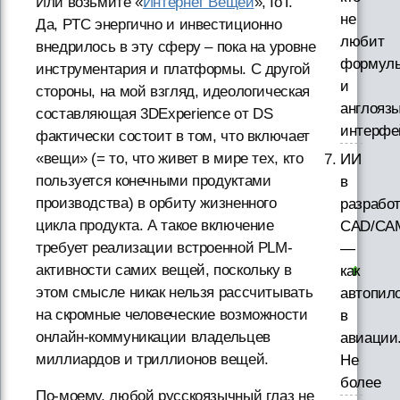
Или возьмите «
Интернет Вещей
», IoT.
не
Да, PTC энергично и инвестиционно
любит
внедрилось в эту сферу – пока на уровне
формул
инструментария и платформы. С другой
и
стороны, на мой взгляд, идеологическая
англояз
составляющая 3DExperience от DS
интерфе
фактически состоит в том, что включает
«вещи» (= то, что живет в мире тех, кто
ИИ
пользуется конечными продуктами
в
производства) в орбиту жизненного
разработ
цикла продукта. А такое включение
CAD/CA
требует реализации встроенной PLM-
—
активности самих вещей, поскольку в
как
этом смысле никак нельзя рассчитывать
автопил
на скромные человеческие возможности
в
онлайн-коммуникации владельцев
авиации
миллиардов и триллионов вещей.
Не
более
По-моему, любой русскоязычный глаз не