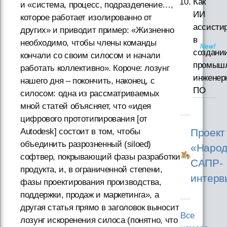
Как
и «система, процесс, подразделение…,
ИИ
которое работает изолированно от
ассисти
других» и приводит пример: «Жизненно
в
необходимо, чтобы члены команды
создани
кончали со своим силосом и начали
промышл
работать коллективно». Короче: лозунг
инженер
нашего дня – покончить, наконец, с
ПО
силосом: одна из рассматриваемых
мной статей объясняет, что «идея
цифрового прототипирования [от
Проект
Autodesk] состоит в том, чтобы
объединить разрозненный (siloed)
«Народ
софтвер, покрывающий фазы разработки
САПР-
продукта, и, в ограниченной степени,
интерв
фазы проектирования производства,
поддержки, продаж и маркетинга», а
другая статья прямо в заголовок выносит
Все
лозунг искоренения силоса (понятно, что