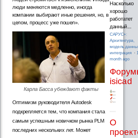
Насколько
люди меняются медленно, иногда
хорошо
компании выбирают иные решения, но, в
работатет
целом, процесс уже пошел».
данный...
САРУС+:
Архитектура,
модель данны
интеграция
·
month ago
Форум
isicad
Карла Басса убеждают факты
Оптимизм руководителя Autodesk
подкрепляется тем, что компания стала
О
самым успешным новичком рынка PLM
проект
последних нескольких лет. Может