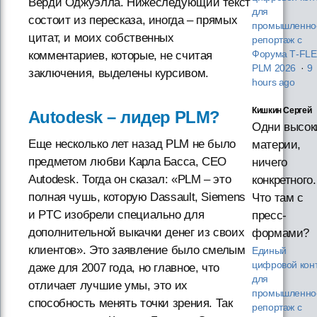
Верди Оджуэлла. Нижеследующий текст
для
состоит из пересказа, иногда – прямых
промышленнос
цитат, и моих собственных
репортаж с
Форума T‑FL
комментариев, которые, не считая
PLM 2026
·
9
заключения, выделены курсивом.
hours ago
Кишкин Сергей
Autodesk – лидер PLM?
Одни высок
Еще несколько лет назад PLM не было
материи,
предметом любви Карла Басса, CEO
ничего
Autodesk. Тогда он сказал: «PLM – это
конкретного.
полная чушь, которую Dassault, Siemens
Что там с
и PTC изобрели специально для
пресс-
дополнительной выкачки денег из своих
формами?
клиентов». Это заявление было смелым
Единый
цифровой кон
даже для 2007 года, но главное, что
для
отличает лучшие умы, это их
промышленнос
способность менять точки зрения. Так
репортаж с