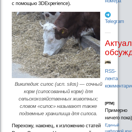
номера
с помощью 3DExperience).
Telegram
Актуал
обсуж
RSS-
лента
Википедия: силос (исп. silos) — сочный
комментари
корм (силосованный корм) для
сельскохозяйственных животных;
[PTM]
словом «силос» называют также
Примерно
подземные хранилища для силоса.
ничего пока
Единый
Перехожу, наконец, к изложению статей
цифровой кон