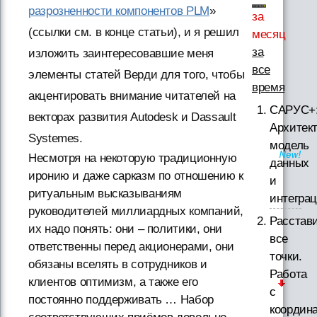
разрозненности компонентов PLM
»
за
(ссылки см. в конце статьи), и я решил
месяц
за
изложить заинтересовавшие меня
все
элементы статей Верди для того, чтобы
время
акцентировать внимание читателей на
САРУС+
векторах развития Autodesk и Dassault
Архитект
Systemes.
модель
Несмотря на некоторую традиционную
данных
иронию и даже сарказм по отношению к
и
ритуальным высказываниям
интегра
руководителей миллиардных компаний,
Расстав
их надо понять: они – политики, они
все
ответственны перед акционерами, они
точки.
обязаны вселять в сотрудников и
Работа
клиентов оптимизм, а также его
с
постоянно поддерживать … Набор
координ