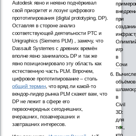
Autodesk явно и неявно подчёркивал
примеро
свой приоритет и лозунг цифрового
внедрен
прототипирования (digital prototyping, DP).
при
Оставляя в стороне анализ
создани
соответствующей деятельности PTC и
инфраст
Unigraphics (Siemens PLM) , замечу, что
Олимпий
Dassault Systemes с древних времён
игр
вполне явно занималось DP и так же
в
явно позиционировало эту область как
Сочи
естественную часть PLM. Впрочем,
Вычисле
цифровое прототипирование – столь
объёмов
общий термин
, что вряд ли какой-то
шламох
вендор-лидер рынка PLM скажет вам, что
в
DP не лежит в сфере его
Civil
первоочередных сегодняшних,
3D:
вчерашних, позавчерашних и
для
завтрашних интересов.
тех,
кто