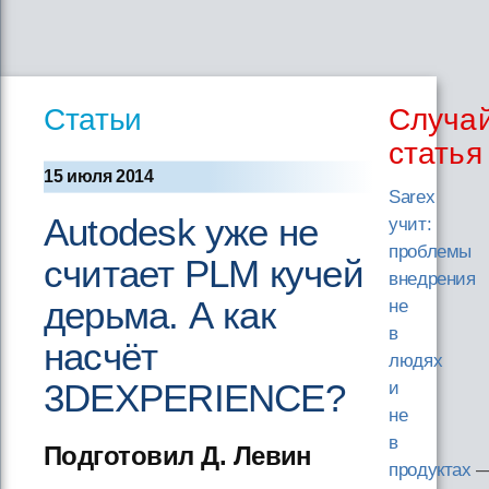
Статьи
Случа
статья
15 июля 2014
Sarex
Autodesk уже не
учит:
проблемы
считает PLM кучей
внедрения
дерьма. А как
не
в
насчёт
людях
3DEXPERIENCE?
и
не
в
Подготовил Д. Левин
продуктах