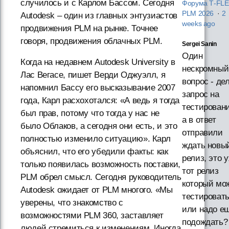
случилось и с Карлом Бассом. Сегодня
Форума T‑FL
PLM 2026
·
2
Autodesk – один из главных энтузиастов
weeks ago
продвижения PLM на рынке. Точнее
говоря, продвижения облачных PLM.
Sergei Sanin
Один
Когда на недавнем Autodesk University в
нескромный
Лас Вегасе, пишет Верди Оджуэлл, я
вопрос - де
напомнил Бассу его высказывание 2007
запрос на
года, Карл расхохотался: «А ведь я тогда
тестировани
был прав, потому что тогда у нас не
а в ответ
было Облаков, а сегодня они есть, и это
отправили
полностью изменило ситуацию». Карл
ждать новы
объяснил, что его убедили факты: как
релиз, это 
только появилась возможность поставки,
тот релиз
PLM обрел смысл. Сегодня руководитель
который мо
Autodesk ожидает от PLM многого. «Мы
тестировать
уверены, что знакомство с
или надо е
возможностями PLM 360, заставляет
подождать?
людей стремиться к изменениям. Иногда