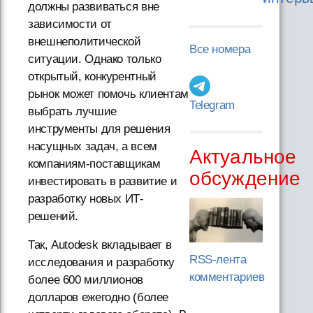
должны развиваться вне
зависимости от
внешнеполитической
Все номера
ситуации. Однако только
открытый, конкурентный
рынок может помочь клиентам
Telegram
выбрать лучшие
инструменты для решения
насущных задач, а всем
Актуальное
компаниям-поставщикам
обсуждение
инвестировать в развитие и
разработку новых ИТ-
решений.
Так, Autodesk вкладывает в
RSS-лента
исследования и разработку
комментариев
более 600 миллионов
долларов ежегодно (более