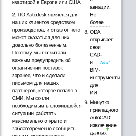
квартирой в Европе или США.
авиации.
2.
ПО Autodesk является для
Не
наших клиентов средством
более
производства, и отказ от него
ODA
может оказаться для них
открывает
довольно болезненным.
свои
Поэтому мы посчитали
CAD-
важным предупредить об
и
ограничении поставок
BIM-
заранее, что и сделали
инструменты
письмом для наших
для
партнеров, которое попало в
ИИ
СМИ. Мы сочли
Минутка
необходимым в сложившейся
прикладного
ситуации работать
AutoCAD:
максимально открыто и
извлечение
заблаговременно сообщить
данных