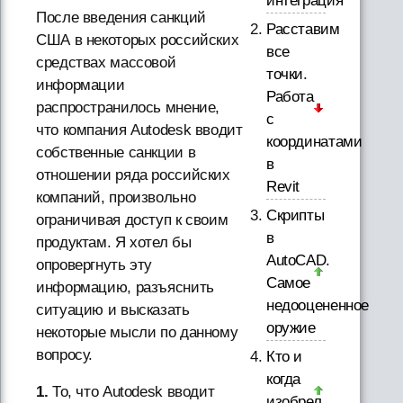
интеграция
После введения санкций
Расставим
США в некоторых российских
все
средствах массовой
точки.
информации
Работа
распространилось мнение,
с
что компания Autodesk вводит
координатами
собственные санкции в
в
отношении ряда российских
Revit
компаний, произвольно
Скрипты
ограничивая доступ к своим
в
продуктам. Я хотел бы
AutoCAD.
опровергнуть эту
Самое
информацию, разъяснить
недооцененное
ситуацию и высказать
оружие
некоторые мысли по данному
вопросу.
Кто и
когда
1.
То, что Autodesk вводит
изобрел