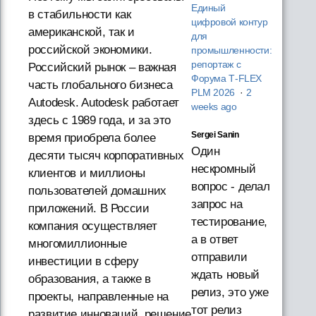
Единый
в стабильности как
цифровой контур
американской, так и
для
российской экономики.
промышленности:
репортаж с
Российский рынок – важная
Форума T‑FLEX
часть глобального бизнеса
PLM 2026
·
2
Autodesk. Autodesk работает
weeks ago
здесь с 1989 года, и за это
Sergei Sanin
время приобрела более
Один
десяти тысяч корпоративных
нескромный
клиентов и миллионы
вопрос - делал
пользователей домашних
запрос на
приложений. В России
тестирование,
компания осуществляет
а в ответ
многомиллионные
отправили
инвестиции в сферу
ждать новый
образования, а также в
релиз, это уже
проекты, направленные на
тот релиз
развитие инноваций, решение