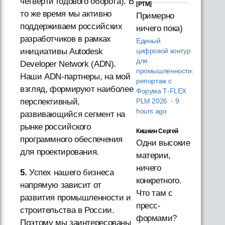
четверти годового оборота). В
[PTM]
то же время мы активно
Примерно
поддерживаем российских
ничего пока)
разработчиков в рамках
Единый
инициативы Autodesk
цифровой контур
для
Developer Network (ADN).
промышленности:
Наши ADN-партнеры, на мой
репортаж с
взгляд, формируют наиболее
Форума T‑FLEX
перспективный,
PLM 2026
·
9
hours ago
развивающийся сегмент на
рынке российского
Кишкин Сергей
программного обеспечения
Одни высокие
для проектирования.
материи,
ничего
5.
Успех нашего бизнеса
конкретного.
напрямую зависит от
Что там с
развития промышленности и
пресс-
строительства в России.
формами?
Поэтому мы заинтересованы