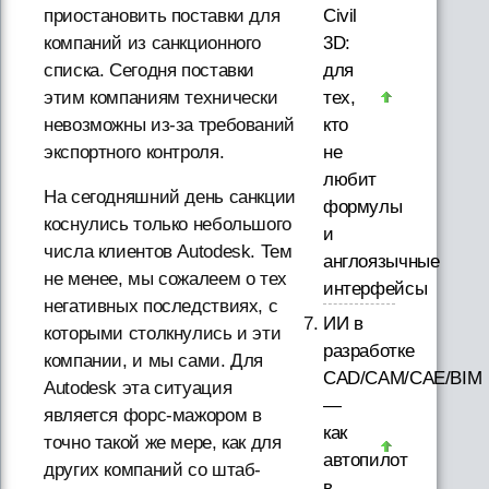
приостановить поставки для
Civil
компаний из санкционного
3D:
списка. Сегодня поставки
для
этим компаниям технически
тех,
невозможны из-за требований
кто
экспортного контроля.
не
любит
На сегодняшний день санкции
формулы
коснулись только небольшого
и
числа клиентов Autodesk. Тем
англоязычные
не менее, мы сожалеем о тех
интерфейсы
негативных последствиях, с
ИИ в
которыми столкнулись и эти
разработке
компании, и мы сами. Для
CAD/CAM/CAE/BIM
Autodesk эта ситуация
—
является форс-мажором в
как
точно такой же мере, как для
автопилот
других компаний со штаб-
в