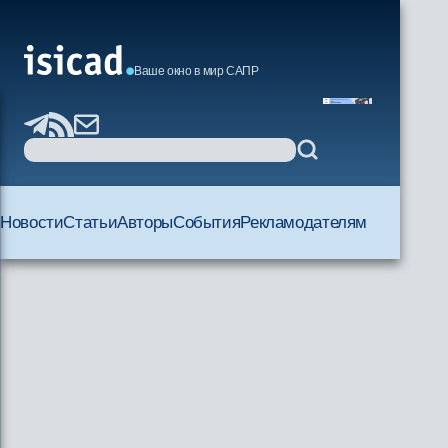
Ваше окно в мир САПР
Новости
Статьи
Авторы
События
Рекламодателям