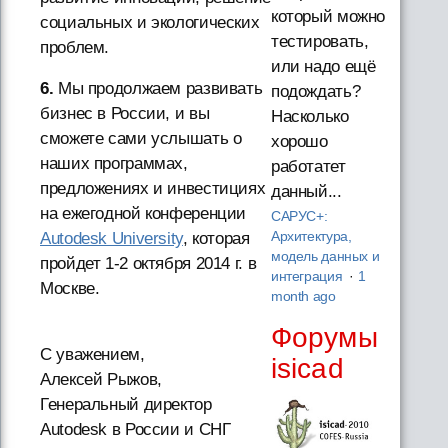
который можно
социальных и экологических
тестировать,
проблем.
или надо ещё
6.
Мы продолжаем развивать
подождать?
бизнес в России, и вы
Насколько
сможете сами услышать о
хорошо
наших программах,
работатет
предложениях и инвестициях
данный...
на ежегодной конференции
САРУС+:
Архитектура,
Autodesk University
, которая
модель данных и
пройдет 1-2 октября 2014 г. в
интеграция
·
1
Москве.
month ago
Форумы
С уважением,
isicad
Алексей Рыжов,
Генеральный директор
Autodesk в России и СНГ