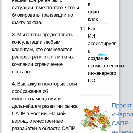
нашим контрагентам о
в
ситуации, вместо того, чтобы
один
блокировать транзакции по
клик
факту заказа.
Как
3.
Мы готовы предоставить
ИИ
консультации любым
ассистирует
клиентам, кто сомневается,
в
распространяются ли на их
создании
компании ограничение
промышленного
поставок.
инженерного
ПО
4.
Выскажу и некоторые свои
соображения об
импортозамещении и
Проект
дальнейшем развитии рынка
САПР в России. На мой
«Народ
взгляд, отечественные
САПР-
разработки в области САПР
интерв