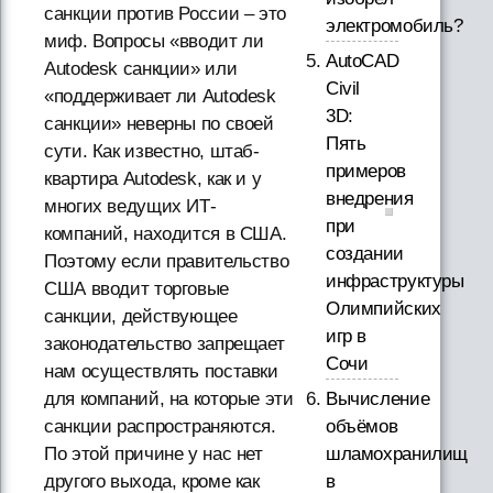
санкции против России – это
электромобиль?
миф. Вопросы «вводит ли
AutoCAD
Autodesk санкции» или
Civil
«поддерживает ли Autodesk
3D:
санкции» неверны по своей
Пять
сути. Как известно, штаб-
примеров
квартира Autodesk, как и у
внедрения
многих ведущих ИТ-
при
компаний, находится в США.
создании
Поэтому если правительство
инфраструктуры
США вводит торговые
Олимпийских
санкции, действующее
игр в
законодательство запрещает
Сочи
нам осуществлять поставки
для компаний, на которые эти
Вычисление
санкции распространяются.
объёмов
По этой причине у нас нет
шламохранилищ
другого выхода, кроме как
в