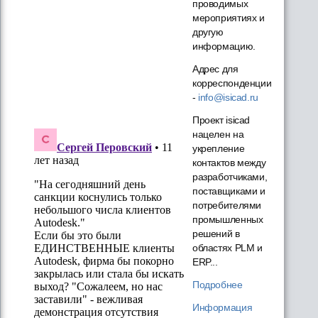
проводимых
мероприятиях и
другую
информацию.
Адрес для
корреспонденции
-
info@isicad.ru
Проект isicad
нацелен на
укрепление
контактов между
разработчиками,
поставщиками и
потребителями
промышленных
решений в
областях PLM и
ERP...
Подробнее
Информация