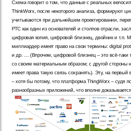
Схема говорит о том, что данные с реальных велоси
ThinkWorx, после некоторого анализа, формируют ци
учитываются при дальнейшем проектировании, перепр
РТС как один из основателей и столпов отрасли, заслу
цифровая копия, цифровой близнец, двойник и т.п. М
миллиардер имеет право на свои термины: digital prot
и др. … (Впрочем, цифровой близнец – это всё-таки 
со своим материальным образом; с другой стороны н
имеет права такую связь сохранять). Эту, на первый 
– хотя бы потому, что платформа ThingWorx – судя 
разнообразных приложений, что вполне доказываетс