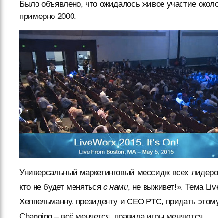
Было объявлено, что ожидалось живое участие около 
примерно 2000.
Универсальный маркетинговый мессидж всех лидеров
кто не будет меняться
с нами
, не выживет!». Тема L
Хеппельманну, президенту и CEO РТС, придать этому
Changing – всё меняется, правила игры меняются,… ,