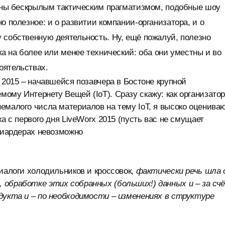
льны бескрылым тактическим прагматизмом, подобные шоу
о полезное: и о развитии компании-организатора, и о
 собственную деятельность. Ну, ещё пожалуй, полезно
ка на более или менее технический: оба они уместны и во
оятельствах.
 2015 – начавшейся позавчера в Бостоне крупной
ому Интернету Вещей (IoT). Сразу скажу: как организато
емалого числа материалов на тему IoT, я высоко оценива
а с первого дня LiveWorx 2015 (пусть вас не смущает
ллиардерах невозможно
диалоги холодильников и кроссовок,
фактически речь шла 
 обработке этих собранных (больших!) данных и – за сч
одукта и – по необходимости – изменениях в структуре