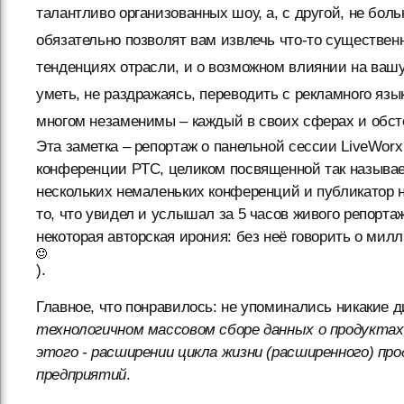
талантливо организованных шоу, а, с другой, не бо
обязательно позволят вам извлечь что-то существенн
тенденциях отрасли, и о возможном влиянии на вашу
уметь, не раздражаясь, переводить с рекламного язы
многом незаменимы – каждый в своих сферах и обст
Эта заметка – репортаж о панельной сессии LiveWorx
конференции PTC, целиком посвященной так называем
нескольких немаленьких конференций и публикатор н
то, что увидел и услышал за 5 часов живого репортаж
некоторая авторская ирония: без неё говорить о ми
).
Главное, что понравилось: не упоминались никакие 
технологичном массовом сборе данных о продуктах,
этого - расширении цикла жизни (расширенного) пр
предприятий
.