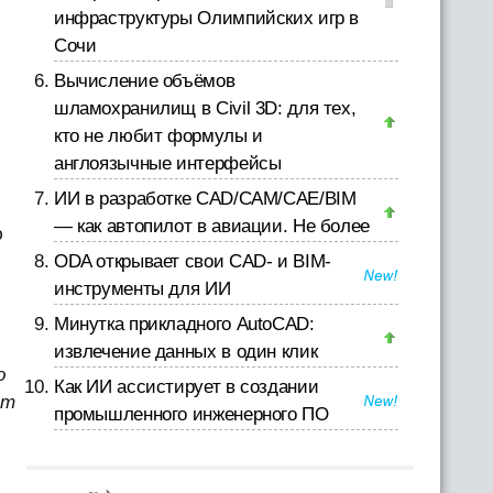
инфраструктуры Олимпийских игр в
Сочи
Вычисление объёмов
шламохранилищ в Civil 3D: для тех,
кто не любит формулы и
англоязычные интерфейсы
ИИ в разработке CAD/CAM/CAE/BIM
р
— как автопилот в авиации. Не более
ю
ODA открывает свои CAD- и BIM-
инструменты для ИИ
Минутка прикладного AutoCAD:
извлечение данных в один клик
о
Как ИИ ассистирует в создании
ёт
промышленного инженерного ПО