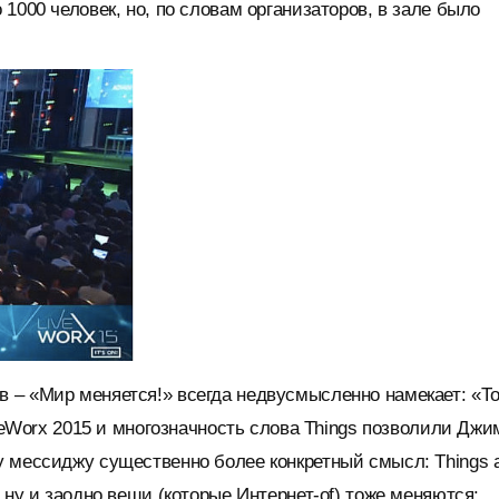
1000 человек, но, по словам организаторов, в зале было
 – «Мир меняется!» всегда недвусмысленно намекает: «То
iveWorx 2015 и многозначность слова Things позволили Джи
 мессиджу существенно более конкретный смысл: Things 
 ну и заодно вещи (которые Интернет-of) тоже меняются: