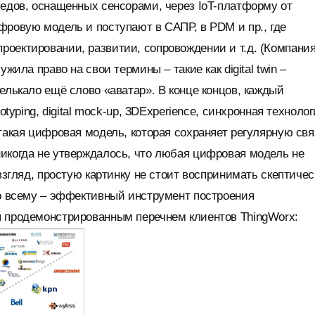
педов, оснащенных сенсорами, через IoT-платформу от
фровую модель и поступают в САПР, в PDM и пр., где
оектировании, развитии, сопровождении и т.д. (Компани
жила право на свои термины – такие как digital twin –
елькало ещё слово «аватар». В конце концов, каждый
otyping, digital mock-up, 3DExperience, синхронная техноло
такая цифровая модель, которая сохраняет регулярную свя
икогда не утверждалось, что любая цифровая модель не
взгляд, простую картинку не стоит воспринимать скептичес
по всему – эффективный инструмент построения
я продемонстрированным перечнем клиентов ThingWorx: