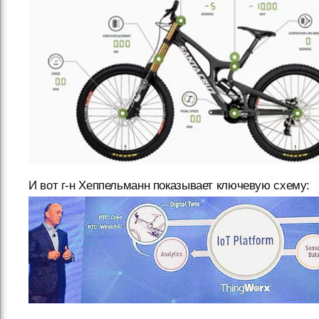
И вот г-н Хеппельманн показывает ключевую схему: