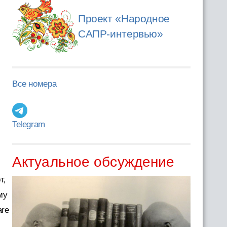
Проект «Народное
САПР-интервью»
Все номера
Telegram
Актуальное обсуждение
т,
му
are