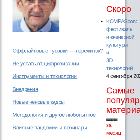
Скоро
KOMPAScon:
фестиваль
инженерной
культуры
Оффлайновые тусовки — пережиток?
и
3D-
Не устать от цифровизации
технологий
4 сентября 20
Инструменты и технологии
Самые
Внедрения
популя
Новые неновые кадры
матери
Методология и другое любопытное
за
Влияние пандемии и вебинары
месяц