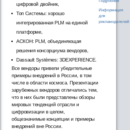
Подробнее
цифровой двойник,
Информация
Топ Системы: хорошо
для
рекламодателей
интегрированная PLM на единой
платформе,
АСКОН: PLM, объединяющая
решения консорциума вендоров,
Dassault Systèmes: 3DEXPERIENCE.
Все вендоры привели убедительные
примеры внедрений в России, в том
числе в области космоса. Презентации
зарубежных вендоров отличались тем,
что в них были представлены обзоры
мировых тенденций отрасли и
цифровизации в целом,
общезначимые концепции и примеры
внедрений вне России.