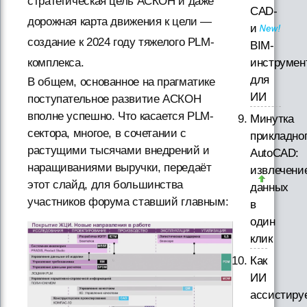
стратегическая цель АСКОН и даже
CAD-
дорожная карта движения к цели —
и
создание к 2024 году тяжелого PLM-
BIM-
комплекса.
инструмен
для
В общем, основанное на прагматике
ИИ
поступательное развитие АСКОН
вполне успешно. Что касается PLM-
Минутка
сектора, многое, в сочетании с
прикладно
растущими тысячами внедрений и
AutoCAD:
наращиваниями выручки, передаёт
извлечени
этот слайд, для большинства
данных
участников форума ставший главным:
в
один
клик
Как
ИИ
ассистиру