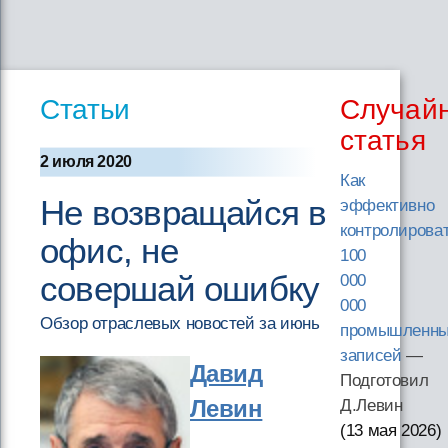
Статьи
Случай
статья
2 июля 2020
Как
Не возвращайся в
эффективно
контролирова
офис, не
100
совершай ошибку
000
000
Обзор отраслевых новостей за июнь
промышленн
записей
—
Давид
Подготовил
Левин
Д.Левин
(13 мая 2026
)