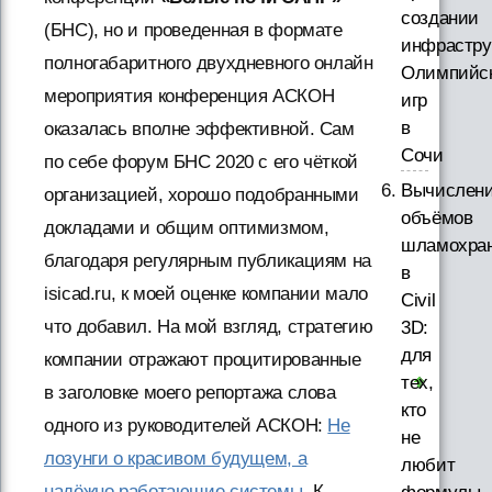
создании
(БНС), но и проведенная в формате
инфрастру
полногабаритного двухдневного онлайн
Олимпийс
мероприятия конференция АСКОН
игр
в
оказалась вполне эффективной. Сам
Сочи
по себе форум БНС 2020 с его чёткой
Вычислен
организацией, хорошо подобранными
объёмов
докладами и общим оптимизмом,
шламохра
благодаря регулярным публикациям на
в
isicad.ru, к моей оценке компании мало
Civil
что добавил. На мой взгляд, стратегию
3D:
для
компании отражают процитированные
тех,
в заголовке моего репортажа слова
кто
одного из руководителей АСКОН:
Не
не
лозунги о красивом будущем, а
любит
надёжно работающие системы
. К