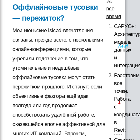
за
Оффлайновые тусовки
все
время
— пережиток?
САРУС+:
Мои июньские isicad-впечатления
Архитектур
связаны, прежде всего, с несколькими
модель
онлайн-конференциями, которые
данных
и
укрепили подозрение в том, что
интеграци
утомительные и недешёвые
Расставим
оффлайновые тусовки могут стать
все
пережитком прошлого. И станут: если
точки.
объективные факторы ещё эдак
Работа
полгода или год продолжат
с
координат
способствовать удалённой работе,
в
оказавшейся вполне эффективной для
Revit
многих ИТ-компаний. Впрочем,