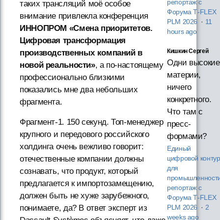
репортаж с
таких трансляций моё особое
Форума T‑FLEX
внимание привлекла конференция
PLM 2026
·
11
ИННОПРОМ «Смена приоритетов.
hours ago
Цифровая трансформация
Кишкин Сергей
производственных компаний в
Одни высокие
новой реальности»
, а по-настоящему
материи,
профессионально близкими
ничего
показались мне два небольших
конкретного.
фрагмента.
Что там с
Фрагмент-1. 150 секунд. Топ-менеджер
пресс-
крупного и передового российского
формами?
холдинга очень вежливо говорит:
Единый
отечественные компании должны
цифровой конту
для
сознавать, что продукт, который
промышленности
предлагается к импортозамещению,
репортаж с
должен быть не хуже зарубежного,
Форума T‑FLEX
понимаете, да? В ответ эксперт из
PLM 2026
·
2
weeks ago