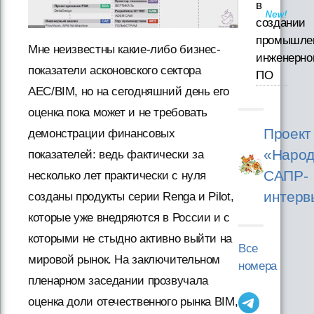
в
создании
промышле
Мне неизвестны какие-либо бизнес-
инженерно
показатели асконовского сектора
ПО
AEC/BIM, но на сегодняшний день его
оценка пока может и не требовать
Проект
демонстрации финансовых
«Народ
показателей: ведь фактически за
САПР-
несколько лет практически с нуля
интерв
созданы продукты серии Renga и Pilot,
которые уже внедряются в России и с
которыми не стыдно активно выйти на
Все
мировой рынок. На заключительном
номера
пленарном заседании прозвучала
оценка доли отечественного рынка BIM,