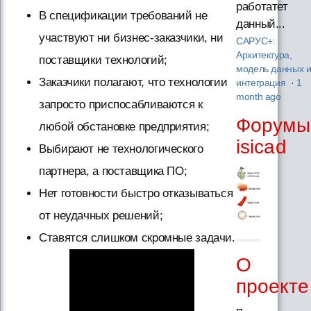
работатет
В спецификации требований не
данный...
участвуют ни бизнес-заказчики, ни
САРУС+:
Архитектура,
поставщики технологий;
модель данных 
Заказчики полагают, что технологии
интеграция
·
1
month ago
запросто приспосабливаются к
Форумы
любой обстановке предприятия;
isicad
Выбирают не технологического
партнера, а поставщика ПО;
Нет готовности быстро отказываться
от неудачных решений;
Ставятся слишком скромные задачи.
О
проекте