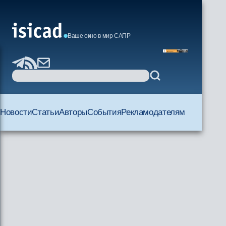
Ваше окно в мир САПР
Новости
Статьи
Авторы
События
Рекламодателям