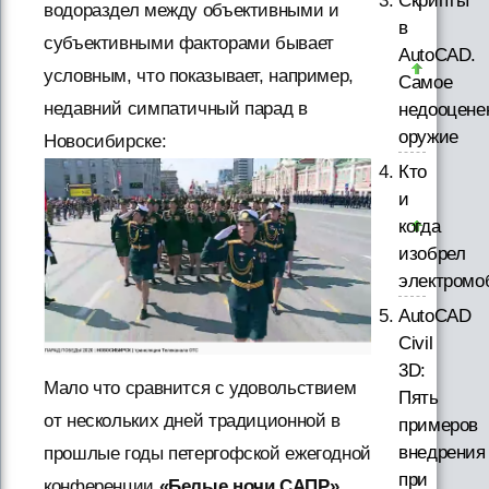
Скрипты
водораздел между объективными и
в
субъективными факторами бывает
AutoCAD.
условным, что показывает, например,
Самое
недавний симпатичный парад в
недооцене
оружие
Новосибирске:
Кто
и
когда
изобрел
электромо
AutoCAD
Civil
3D:
Мало что сравнится с удовольствием
Пять
от нескольких дней традиционной в
примеров
внедрения
прошлые годы петергофской ежегодной
при
конференции
«Белые ночи САПР»