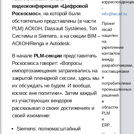
корреспонденци
видеоконференция «Цифровой
-
Роскосмос»
, на которой были
info@isicad.ru
обстоятельно представлены (в части
Проект
PLM) АСКОН, Dassault Systèmes, Топ
isicad
нацелен
Системы и Siemens, а на секции BIM –
на
АСКОН/Renga и Autodesk.
укрепление
контактов
В начале
PLM-секции
представитель
между
Роскосмоса говорит: «Вопросы
разработчиками,
импортозамещения затрагивались на
поставщиками
и
закрытой пленарной сессии, здесь мы
потребителями
их обсуждать не будем. И вообще,
промышленных
космос вне политики». Затем каждый
решений
из участвующих вендоров
в
областях
рассказывал о своих достижениях и
PLM
своей изюминке:
и
ERP...
Siemens: полномасштабный