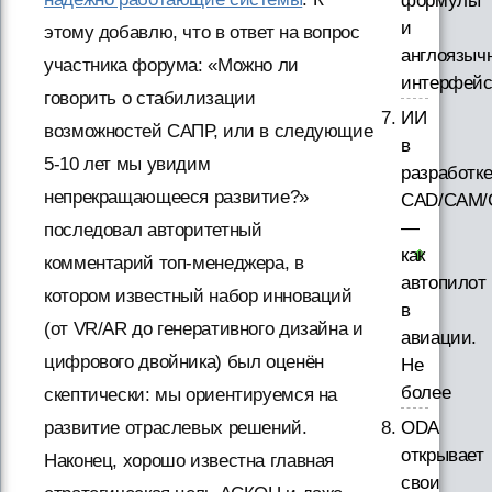
формулы
и
этому добавлю, что в ответ на вопрос
англоязыч
участника форума: «Можно ли
интерфей
говорить о стабилизации
ИИ
возможностей САПР, или в следующие
в
5-10 лет мы увидим
разработк
непрекращающееся развитие?»
CAD/CAM/
—
последовал авторитетный
как
комментарий топ-менеджера, в
автопилот
котором известный набор инноваций
в
(от VR/AR до генеративного дизайна и
авиации.
цифрового двойника) был оценён
Не
более
скептически: мы ориентируемся на
развитие отраслевых решений.
ODA
открывает
Наконец, хорошо известна главная
свои