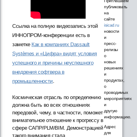
Приглашаем
публиковать
на
сайте
isicad.ru
Ссылка на полную видеозапись этой
новости
ИННОПРОМ-конференции есть в
и
пресс-
заметке
Как в компаниях Dassault
релизы
Systèmes и «Цифра» видят условия
о
новых
успешного и причины неуспешного
решениях
внедрения софтвера в
и
продуктах,
промышленности
.
о
проводимых
Космическая отрасль по определению
мероприятиях
должна быть во всех отношениях
и
другую
передовой, чему, в частности, поможет
информацию.
внимательное отношение к прогрессу в
Адрес
сфере САПР/PLM/BIM. Демонстрацией
для
такого внимания стала