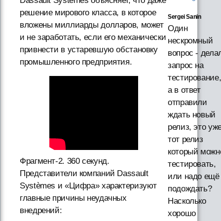
Dassault Systèmes объясняет, что даже
решение мирового класса, в которое
Sergei Sanin
вложены миллиарды долларов, может
Один
и не заработать, если его механически
нескромный
привнести в устаревшую обстановку
вопрос - дела
промышленного предприятия.
запрос на
тестирование
а в ответ
отправили
ждать новый
релиз, это уж
тот релиз
который можн
Фрагмент-2. 360 секунд.
тестировать,
Представители компаний Dassault
или надо ещё
Systèmes и «Цифра» характеризуют
подождать?
главные причины неудачных
Насколько
внедрений:
хорошо