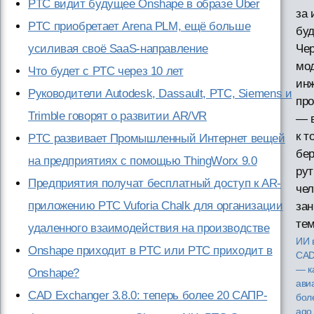
PTC видит будущее Onshape в образе Uber
за 
PTC приобретает Arena PLM, ещё больше
бу
усиливая своё SaaS-направление
Чер
мо
Что будет с PTC через 10 лет
ин
Руководители Autodesk, Dassault, PTC, Siemens и
про
Trimble говорят о развитии AR/VR
— в
к т
PTC развивает Промышленный Интернет вещей
бер
на предприятиях с помощью ThingWorx 9.0
рут
Предприятия получат бесплатный доступ к AR-
чел
приложению PTC Vuforia Chalk для организации
за
тем
удаленного взаимодействия на производстве
ИИ 
Onshape приходит в PTC или PTC приходит в
CAD
— к
Onshape?
ави
CAD Exchanger 3.8.0: теперь более 20 САПР-
бол
ago