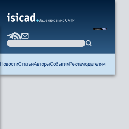
Ваше окно в мир САПР
Новости
Статьи
Авторы
События
Рекламодателям