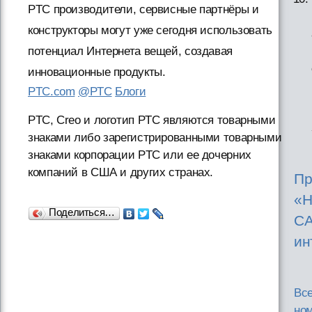
PTC производители, сервисные партнёры и
конструкторы могут уже сегодня использовать
потенциал Интернета вещей, создавая
инновационные продукты.
PTC.com
@PTC
Блоги
PTC, Creo и логотип PTC являются товарными
знаками либо зарегистрированными товарными
знаками корпорации PTC или ее дочерних
компаний в США и других странах.
Пр
«Н
Поделиться…
СА
ин
Вс
но