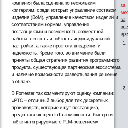
компания была оценена по нескольким
за
критериям, среди которых управление составом
ме
изделия (BoM), управление качеством изделий и
за
соответствием нормам, управление
вс
поставщиками и возможность совместной
вр
работы, легкость и гибкость индивидуальной
настройки, а также простота внедрения и
надежность. Кроме того, во внимание были
приняты общая стратегия развития программного
продукта, существующая партнерская экосистема
и наличие возможности развертывания решения
в облаке.
В Forrester так комментируют оценку компании:
«PTC – отличный выбор для тех дискретных
производств, которые ищут поставщика,
предоставляющего IoT-возможности, быстро и
гибко интегрируемые с PLM-решением».