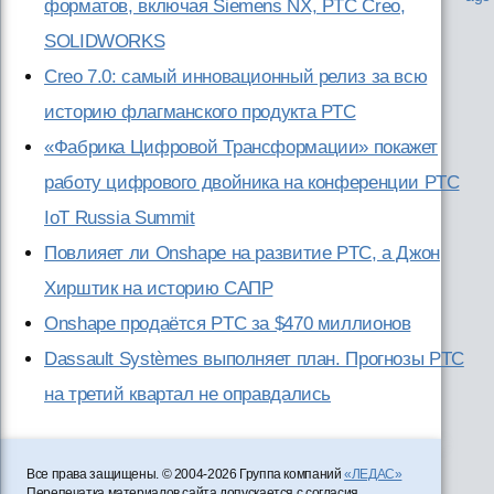
форматов, включая Siemens NX, PTC Creo,
SOLIDWORKS
Creo 7.0: самый инновационный релиз за всю
историю флагманского продукта PTC
«Фабрика Цифровой Трансформации» покажет
работу цифрового двойника на конференции PTC
IoT Russia Summit
Повлияет ли Onshape на развитие PTC, а Джон
Хирштик на историю САПР
Onshape продаётся PTC за $470 миллионов
Dassault Systèmes выполняет план. Прогнозы PTC
на третий квартал не оправдались
Все права защищены. © 2004-2026 Группа компаний
«ЛЕДАС»
Перепечатка материалов сайта допускается с согласия