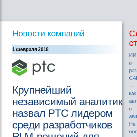
Новости компаний
С
с
1 февраля 2018
ИИ
в
раз
CA
—
Крупнейший
как
независимый аналитик
ав
в
назвал PTC лидером
ав
среди разработчиков
Не
бол
PLM-решений для