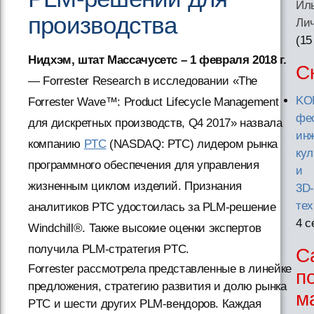
Ил
производства
Ли
(15
Нидхэм, штат Массачусетс – 1 февраля 2018 г.
С
— Forrester Research в исследовании «The
KO
Forrester Wave™: Product Lifecycle Management
фе
для дискретных производств, Q4 2017» назвала
ин
компанию
PTC
(NASDAQ: PTC) лидером рынка
ку
программного обеспечения для управления
и
жизненным циклом изделий. Признания
3D
тех
аналитиков PTC удостоилась за PLM-решение
4 с
Windchill®. Также высокие оценки экспертов
получила PLM-стратегия PTC.
С
Forrester рассмотрела представленные в линейке
п
предложения, стратегию развития и долю рынка
м
PTC и шести других PLM-вендоров. Каждая