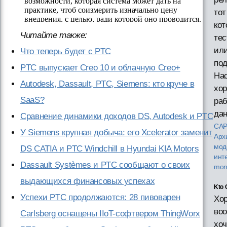
тот
ко
Читайте также:
тес
ил
Что теперь будет с PTC
по
PTC выпускает Creo 10 и облачную Creo+
На
Autodesk, Dassault, PTC, Siemens: кто круче в
хо
SaaS?
раб
дан
Сравнение динамики доходов DS, Autodesk и PTC
САР
У Siemens крупная добыча: его Xcelerator заменит
Арх
мод
DS CATIA и PTC Windchill в Hyundai KIA Motors
инт
Dassault Systèmes и PTC сообщают о своих
mon
выдающихся финансовых успехах
Kto 
Успехи PTC продолжаются: 28 пивоварен
Хор
во
Carlsberg оснащены IIoT-софтвером ThingWorx
хоч