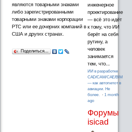
являются товарными знаками
инженерное
либо зарегистрированными
проектирование
товарными знаками корпорации
— всё это идёт
PTC или ее дочерних компаний в
к тому, что ИИ
США и других странах.
берёт на себя
рутину, а
человек
Поделиться…
занимается
тем, что...
ИИ в разработке
CAD/CAM/CAE/BIM
— как автопилот в
авиации. Не
более.
·
1 month
ago
Форумы
isicad