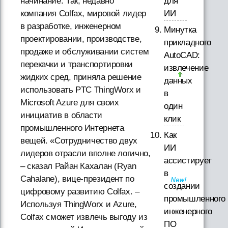
для
начинание. Так, недавно
ИИ
компания Colfax, мировой лидер
в разработке, инженерном
Минутка
проектировании, производстве,
прикладного
продаже и обслуживании систем
AutoCAD:
перекачки и транспортировки
извлечение
жидких сред, приняла решение
данных
использовать PTC ThingWorx и
в
Microsoft Azure для своих
один
инициатив в области
клик
промышленного Интернета
Как
вещей. «Сотрудничество двух
ИИ
лидеров отрасли вполне логично,
ассистирует
– сказал Райан Кахалан (Ryan
в
Cahalane), вице-президент по
создании
цифровому развитию Colfax. –
промышленного
Используя ThingWorx и Azure,
инженерного
Colfax сможет извлечь выгоду из
ПО