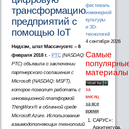
фестиваль
трансформацию
инженерной
предприятий с
культуры
и 3D-
помощью IoT
технологий
4 сентября 2026
Нидхэм, штат Массачусетс – 6
Самые
февраля 2018 г.
-
PTC
(NASDAQ:
популярны
PTC) объявила о заключении
материалы
партнерского соглашения с
Microsoft (NASDAQ: MSFT),
за
которое позволит работать с
месяц
инновационной платформой
за все
ThingWorx® в облачной среде
время
Microsoft Azure. Использование
САРУС+:
взаимодополняющих технологий
Архитектура,