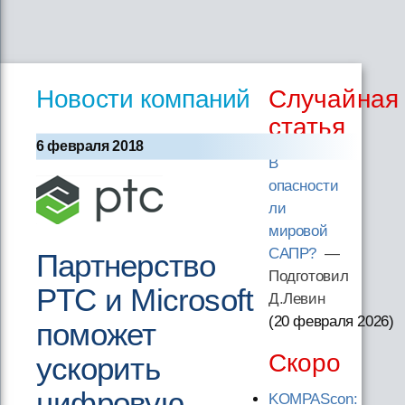
Новости компаний
Случайная
статья
6 февраля 2018
В
опасности
ли
мировой
САПР?
—
Партнерство
Подготовил
PTC и Microsoft
Д.Левин
(20 февраля 2026
)
поможет
Скоро
ускорить
цифровую
KOMPAScon: