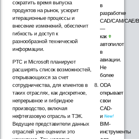
сократить время выпуска
в
продуктов на рынок, ускорит
разработке
итерационные процессы и
CAD/CAM/CAE/B
внесение изменений, обеспечит
—
гибкость и доступ к
как
разнообразной технической
автопилот
информации.
в
авиации.
PTC и Microsoft планируют
Не
расширять список возможностей,
более
открывающихся за счет
ODA
сотрудничества, для клиентов в
открывает
таких отраслях, как дискретное,
свои
непрерывное и гибридное
CAD-
производство, включая
и
нефтегазовую отрасль и ТЭК.
BIM-
Ведущие представители данных
инструменты
отраслей уже оценили это