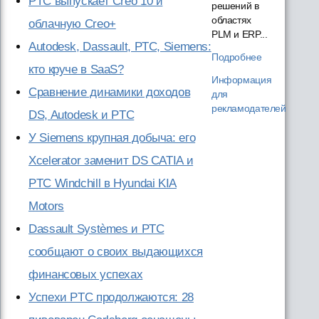
PTC выпускает Creo 10 и
решений в
областях
облачную Creo+
PLM и ERP...
Autodesk, Dassault, PTC, Siemens:
Подробнее
кто круче в SaaS?
Информация
Сравнение динамики доходов
для
рекламодателей
DS, Autodesk и PTC
У Siemens крупная добыча: его
Xcelerator заменит DS CATIA и
PTC Windchill в Hyundai KIA
Motors
Dassault Systèmes и PTC
сообщают о своих выдающихся
финансовых успехах
Успехи PTC продолжаются: 28