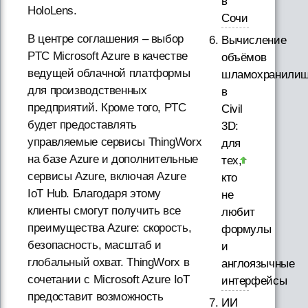
в
HoloLens.
Сочи
В центре соглашения – выбор
Вычисление
PTC Microsoft Azure в качестве
объёмов
ведущей облачной платформы
шламохранили
для производственных
в
предприятий. Кроме того, PTC
Civil
будет предоставлять
3D:
управляемые сервисы ThingWorx
для
на базе Azure и дополнительные
тех,
сервисы Azure, включая Azure
кто
IoT Hub. Благодаря этому
не
клиенты смогут получить все
любит
преимущества Azure: скорость,
формулы
безопасность, масштаб и
и
глобальный охват. ThingWorx в
англоязычные
сочетании с Microsoft Azure IoT
интерфейсы
предоставит возможность
ИИ