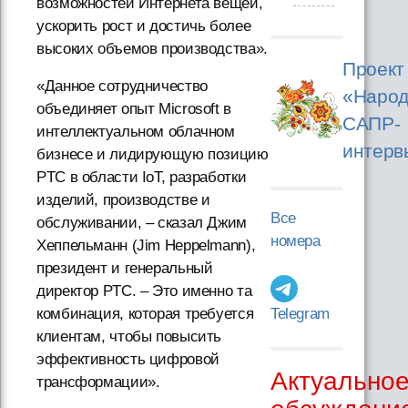
возможностей Интернета вещей,
ускорить рост и достичь более
высоких объемов производства».
Проект
«Данное сотрудничество
«Народ
объединяет опыт Microsoft в
САПР-
интеллектуальном облачном
интерв
бизнесе и лидирующую позицию
PTC в области IoT, разработки
изделий, производстве и
Все
обслуживании, – сказал Джим
номера
Хеппельманн (Jim Heppelmann),
президент и генеральный
директор PTC. – Это именно та
Telegram
комбинация, которая требуется
клиентам, чтобы повысить
эффективность цифровой
Актуально
трансформации».