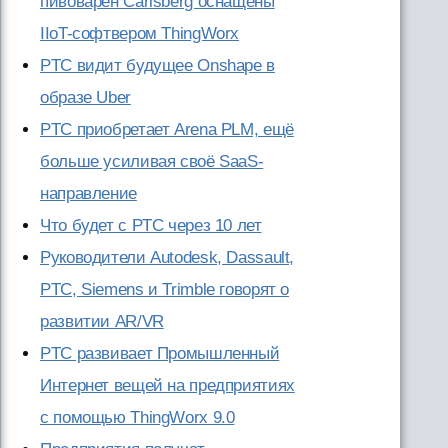
пивоварен Carlsberg оснащены
IIoT-софтвером ThingWorx
PTC видит будущее Onshape в
образе Uber
PTC приобретает Arena PLM, ещё
больше усиливая своё SaaS-
направление
Что будет с PTC через 10 лет
Руководители Autodesk, Dassault,
PTC, Siemens и Trimble говорят о
развитии AR/VR
PTC развивает Промышленный
Интернет вещей на предприятиях
с помощью ThingWorx 9.0