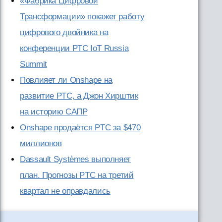
«Фабрика Цифровой
Трансформации» покажет работу
цифрового двойника на
конференции PTC IoT Russia
Summit
Повлияет ли Onshape на
развитие PTC, а Джон Хирштик
на историю САПР
Onshape продаётся PTC за $470
миллионов
Dassault Systèmes выполняет
план. Прогнозы PTC на третий
квартал не оправдались