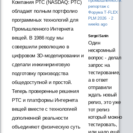
промышленности:
Компания PTC (NASDAQ: PTC)
репортаж с
обладает полным портфолио
Форума T‑FLEX
PLM 2026
·
2
программных технологий для
weeks ago
Промышленного Интернета
Sergei Sanin
вещей. В 1986 году мы
Один
совершили революцию в
нескромный
цифровом 3D-моделировании и
вопрос - делал
сделали инжиниринговую
запрос на
тестирование,
подготовку производства
а в ответ
общедоступной и простой.
отправили
Теперь проверенные решения
ждать новый
PTC и платформы Интернета
релиз, это уже
вещей вместе с технологией
тот релиз
который можно
дополненной реальности
тестировать,
объединяют физическую суть
или надо ещё