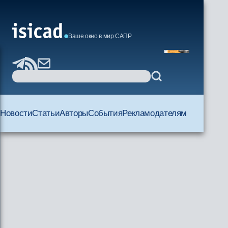
Ваше окно в мир САПР
Новости
Статьи
Авторы
События
Рекламодателям