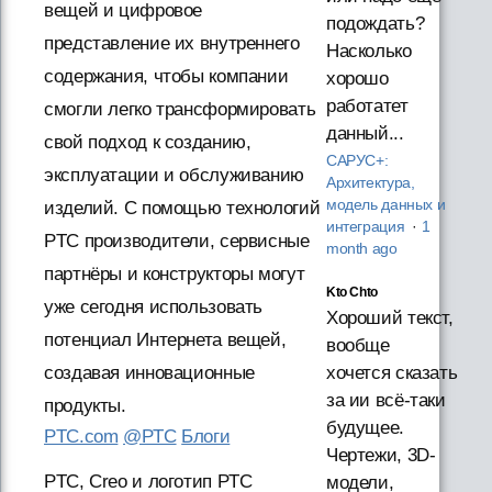
вещей и цифровое
подождать?
представление их внутреннего
Насколько
содержания, чтобы компании
хорошо
работатет
смогли легко трансформировать
данный...
свой подход к созданию,
САРУС+:
эксплуатации и обслуживанию
Архитектура,
модель данных и
изделий. С помощью технологий
интеграция
·
1
PTC производители, сервисные
month ago
партнёры и конструкторы могут
Kto Chto
уже сегодня использовать
Хороший текст,
потенциал Интернета вещей,
вообще
хочется сказать
создавая инновационные
за ии всё-таки
продукты.
будущее.
PTC.com
@PTC
Блоги
Чертежи, 3D-
PTC, Creo и логотип PTC
модели,