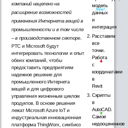
компаний нацелено на
модель
расширение возможностей
данных
и
применения Интернета вещей в
интеграция
промышленности и в том числе
Расставим
– в производственном секторе
.
все
PTC и Microsoft будут
точки.
интегрировать технологии и опыт
Работа
обеих компаний, чтобы
с
предоставить предприятиям
координатами
надежное решение для
в
промышленного Интернета
Revit
вещей и для цифрового
Скрипты
управления жизненным циклом
в
продуктов. В основе решения
AutoCAD.
лежат Microsoft Azure IoT и
Самое
индустриальная инновационная
недооцененное
платформа ThingWorx, симбиоз