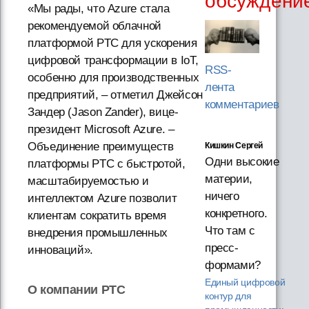
обсуждени
«Мы рады, что Azure стала
рекомендуемой облачной
платформой PTC для ускорения
цифровой трансформации в IoT,
RSS-
особенно для производственных
лента
предприятий, – отметил Джейсон
комментариев
Зандер (Jason Zander), вице-
президент Microsoft Azure. –
Объединение преимуществ
Кишкин Сергей
Одни высокие
платформы PTC с быстротой,
материи,
масштабируемостью и
ничего
интеллектом Azure позволит
конкретного.
клиентам сократить время
Что там с
внедрения промышленных
пресс-
инноваций».
формами?
Единый цифровой
О компании PTC
контур для