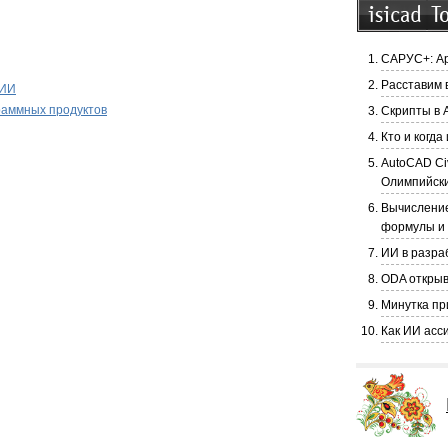
САРУС+: Ар
Расставим в
 ИИ
раммных продуктов
Скрипты в 
Кто и когд
AutoCAD Ci
Олимпийски
Вычисление
формулы и
ИИ в разра
ODA открыв
Минутка пр
Как ИИ асс