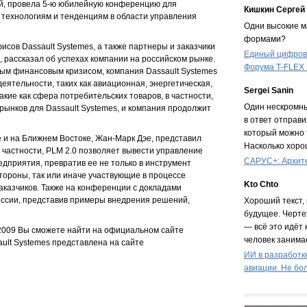
ий, провела 5-ю юбилейную конференцию для
Кишкин Сергей
 технологиям и тенденциям в области управления
Одни высокие ма
формами?
сов Dassault Systemes, а также партнеры и заказчики
Единый цифрово
, рассказал об успехах компании на российском рынке.
Форума T‑FLEX
вым финансовым кризисом, компания Dassault Systemes
еятельности, таких как авиационная, энергетическая,
Sergei Sanin
кие как сфера потребительских товаров, в частности,
Один нескромны
рынков для Dassault Systemes, и компания продолжит
в ответ отправи
который можно 
и на Ближнем Востоке, Жан-Марк Дэе, представил
Насколько хоро
В частности, PLM 2.0 позволяет вывести управление
САРУС+: Архите
приятия, превратив ее не только в инструмент
стороны, так или иначе участвующие в процессе
Kto Chto
аказчиков. Также на конференции с докладами
России, представив примеры внедрения решений,
Хороший текст, 
будущее. Черте
— всё это идёт 
2009 Вы сможете найти на официальном сайте
человек занимае
ult Systemes представлена на сайте
ИИ в разработк
авиации. Не бо