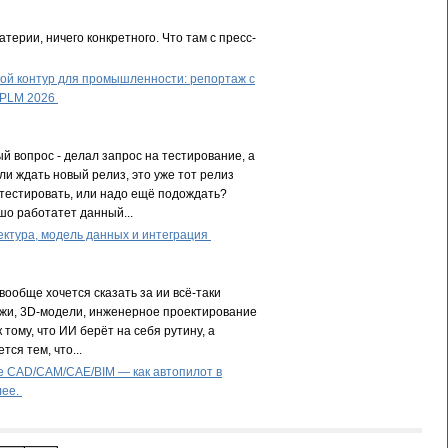
терии, ничего конкретного. Что там с пресс-
й контур для промышленности: репортаж с
 PLM 2026
й вопрос - делал запрос на тестирование, а
ли ждать новый релиз, это уже тот релиз
тестировать, или надо ещё подождать?
шо работатет данный...
ктура, модель данных и интеграция
вообще хочется сказать за ии всё-таки
жи, 3D-модели, инженерное проектирование
к тому, что ИИ берёт на себя рутину, а
тся тем, что...
е CAD/CAM/CAE/BIM — как автопилот в
лее.