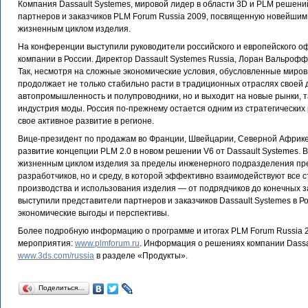
Компания Dassault Systemes, мировой лидер в области 3D и PLM решен
партнеров и заказчиков PLM Forum Russia 2009, посвященную новейшим
жизненным циклом изделия.
На конференции выступили руководители российского и европейского офи
компании в России. Директор Dassault Systemes Russia, Лоран Вальрофф
Так, несмотря на сложные экономические условия, обусловленные миро
продолжает не только стабильно расти в традиционных отраслях своей д
автопромышленность и полупроводники, но и выходит на новые рынки, та
индустрия моды. Россия по-прежнему остается одним из стратегических 
свое активное развитие в регионе.
Вице-президент по продажам во Франции, Швейцарии, Северной Африке 
развитие концепции PLM 2.0 в новом решении V6 от Dassault Systemes. 
жизненным циклом изделия за пределы инженерного подразделения пред
разработчиков, но и среду, в которой эффективно взаимодействуют все 
производства и использования изделия — от подрядчиков до конечных з
выступили представители партнеров и заказчиков Dassault Systemes в 
экономические выгоды и перспективы.
Более подробную информацию о программе и итогах PLM Forum Russia 
мероприятия:
www.plmforum.ru
. Информация о решениях компании Dassa
www.3ds.com/russia
в разделе «Продукты».
Поделиться…