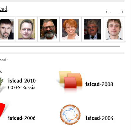
cad
←
→
cad: