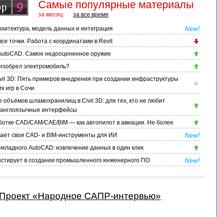
Самые популярные материалы
за месяц
за все время
хитектура, модель данных и интеграция
се точки. Работа с координатами в Revit
AutoCAD. Самое недооцененное оружие
а изобрел электромобиль?
vil 3D: Пять примеров внедрения при создании инфраструктуры
х игр в Сочи
 объёмов шламохранилищ в Civil 3D: для тех, кто не любит
 англоязычные интерфейсы
ботке CAD/CAM/CAE/BIM — как автопилот в авиации. Не более
ает свои CAD- и BIM-инструменты для ИИ
икладного AutoCAD: извлечение данных в один клик
истирует в создании промышленного инженерного ПО
Проект «Народное САПР-интервью»