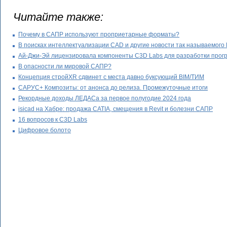
Читайте также:
Почему в САПР используют проприетарные форматы?
В поисках интеллектуализации CAD и другие новости так называемого
Ай-Джи-Эй лицензировала компоненты C3D Labs для разработки прог
В опасности ли мировой САПР?
Концепция стройXR сдвинет с места давно буксующий BIM/ТИМ
САРУС+ Композиты: от анонса до релиза. Промежуточные итоги
Рекордные доходы ЛЕДАСа за первое полугодие 2024 года
isicad на Хабре: продажа CATIA, смещения в Revit и болезни САПР
16 вопросов к C3D Labs
Цифровое болото