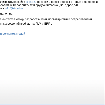
ликовать на сайте
isicad.ru
новости и пресс-релизы о новых решениях и
роводимых мероприятиях и другую информацию. Адрес для
ии -
info@isicad.ru
ацелен на
е контактов между разработчиками, поставщиками и потребителями
ных решений в областях PLM и ERP...
я рекламодателей