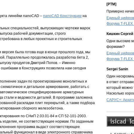
[PTM]
Примерно ничег
дукта линейки nanoCAD –
nanoCAD Конструкции
на
Единый цифрово
Форума T‑FLEX
льных специальностей, выпускающих чертежи марок
ыпуска рабочей документации, строго
Кишкин Сергей
стребована в любых проектных и строительных
Одни высокие ма
формами?
я версия была готова еще в конце прошлого года, мы
Единый цифрово
мой. Параллельно продолжалась разработка бета 2,
Форума T‑FLEX
выпуску продуктов Дмитрий Попов. – Именно
 ошибками в Конструкциях позволила нам сегодня
Sergei Sanin
Один нескромны
полнение задач по проектированию монолитных и
в ответ отправи
схематичное и детальное армирование, работать с
который можно 
 автоматическое специфицирование арматурных
Насколько хоро
да стали и ведомости деталей. В программе заложена
САРУС+: Архите
ованной раскладки плит перекрытий, а также подбора
ектирования сборного железобетона.
тирования по СНиП 2.03.01-84 и СП 52-101-2003.
ь изделие, не соответствующее нормам. По заданным
отклонения программа выдаст соответствующее
альный функционал в виде электронного справочника