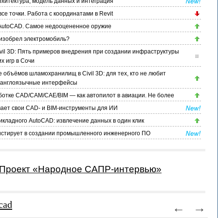
хитектура, модель данных и интеграция
се точки. Работа с координатами в Revit
AutoCAD. Самое недооцененное оружие
а изобрел электромобиль?
vil 3D: Пять примеров внедрения при создании инфраструктуры
х игр в Сочи
 объёмов шламохранилищ в Civil 3D: для тех, кто не любит
 англоязычные интерфейсы
ботке CAD/CAM/CAE/BIM — как автопилот в авиации. Не более
ает свои CAD- и BIM-инструменты для ИИ
икладного AutoCAD: извлечение данных в один клик
истирует в создании промышленного инженерного ПО
Проект «Народное САПР-интервью»
cad
←
→