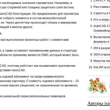
САРУС+: Ар
и необходимые значения параметров. Например, в
Расставим в
 шаг стержней или толщину защитного слоя бетона.
Скрипты в 
nanoCAD Конструкции. Он предназначен для просмотра
но собрать элементы в состав железобетонной
Кто и когд
 их. Через диспетчер происходит сборка и маркировка
AutoCAD Ci
каций и многое другое.
Олимпийски
а.
Вычисление
 при выполнении проектных работ с элементами
формулы и
ИИ в разра
 а также оставляет неизменными данные и структуру
ODA открыв
айлов по-прежнему является DWG, который может быть
Минутка пр
CAD, поэтому работает как независимое приложение.
Как ИИ асс
едствами nanoCAD.
ь годовой абонемент на право коммерческого
анному партнеру. Стоимость годового абонемента – 15
бочная версия (лицензия, не ограниченная по времени)
на уникальной серии региональных семинаров
Авторы isi