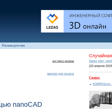
Рекламодателям
Случайная 
все пресс-релизы
Sarex учит: про
(20 апреля 202
версия для печати
Скоро:
KOMPAScon: 
ощью nanoCAD