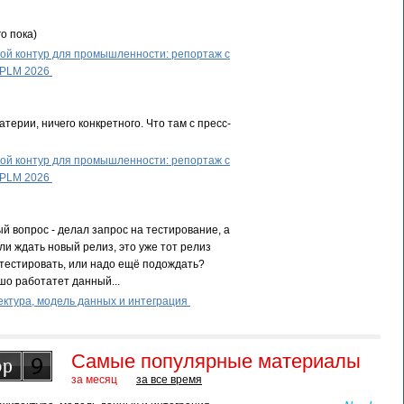
о пока)
й контур для промышленности: репортаж с
 PLM 2026
терии, ничего конкретного. Что там с пресс-
й контур для промышленности: репортаж с
 PLM 2026
й вопрос - делал запрос на тестирование, а
ли ждать новый релиз, это уже тот релиз
тестировать, или надо ещё подождать?
шо работатет данный...
ктура, модель данных и интеграция
Самые популярные материалы
за месяц
за все время