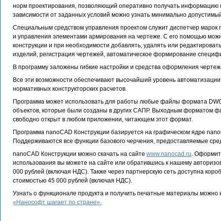
норм проектирования, позволяющий оперативно получать информацию 
зависимости от заданных условий можно узнать минимально допустимый
Специальным средством управления проектом служит диспетчер марок 
и управления элементами армирования на чертеже. С его помощью мож
конструкции и при необходимости добавлять, удалять или редактировать
изделий, регистрация чертежей, автоматическое формирование специфи
В программу заложены гибкие настройки и средства оформления чертеж
Все эти возможности обеспечивают высочайший уровень автоматизации
нормативных конструкторских расчетов.
Программа может использовать для работы любые файлы формата DWG,
объектов, которые были созданы в других САПР. Выходным форматом ф
свободно открыт в любом приложении, читающем этот формат.
Программа nanoCAD Конструкции базируется на графическом ядре nano
Поддерживаются все функции базового черчения, предоставляемые ср
nanoCAD Конструкции можно скачать на сайте
www.nanocad.ru
. Оформит
использования вы можете на сайте или обратившись к нашему авторизов
000 рублей (включая НДС). Также через партнерскую сеть доступна коро
стоимостью 45 000 рублей (включая НДС).
Узнать о функционале продукта и получить печатные материалы можно 
«Нанософт шагает по стране».