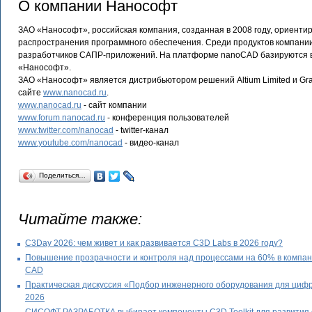
О компании Нанософт
ЗАО «Нанософт», российская компания, созданная в 2008 году, ориент
распространения программного обеспечения. Среди продуктов компани
разработчиков САПР-приложений. На платформе nanoCAD базируются 
«Нанософт».
ЗАО «Нанософт» является дистрибьютором решений Altium Limited и Grap
сайте
www.nanocad.ru
.
www.nanocad.ru
- сайт компании
www.forum.nanocad.ru
- конференция пользователей
www.twitter.com/nanocad
- twitter-канал
www.youtube.com/nanocad
- видео-канал
Поделиться…
Читайте также:
C3Day 2026: чем живет и как развивается C3D Labs в 2026 году?
Повышение прозрачности и контроля над процессами на 60% в компан
CAD
Практическая дискуссия «Подбор инженерного оборудования для цифр
2026