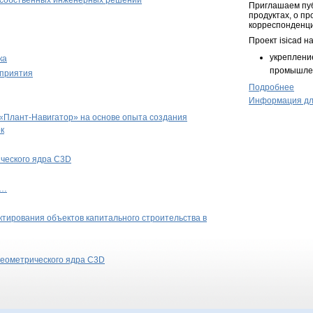
 собственных инженерных решений
Приглашаем пуб
продуктах, о п
корреспонденц
Проект isicad н
укреплени
ка
промышлен
дприятия
Подробнее
Информация дл
Плант-Навигатор» на основе опыта создания
к
ического ядра C3D
h…
ирования объектов капитального строительства в
геометрического ядра C3D