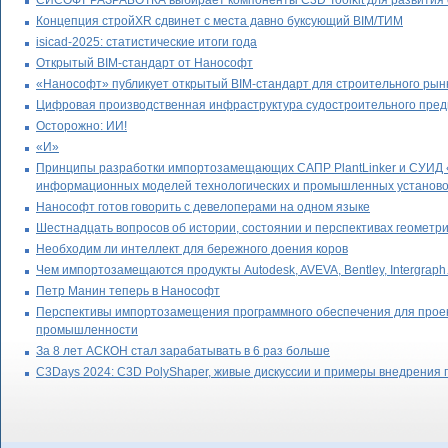
СИСОФТ РАЗРАБОТКА выбирает компоненты C3D Toolkit для развития
Концепция стройXR сдвинет с места давно буксующий BIM/ТИМ
isicad-2025: статистические итоги года
Открытый BIM-стандарт от Нанософт
«Нанософт» публикует открытый BIM-стандарт для строительного рын
Цифровая производственная инфраструктура судостроительного пре
Осторожно: ИИ!
«И»
Принципы разработки импортозамещающих САПР PlantLinker и СУИД «
информационных моделей технологических и промышленных установо
Нанософт готов говорить с девелоперами на одном языке
Шестнадцать вопросов об истории, состоянии и перспективах геометр
Необходим ли интеллект для бережного доения коров
Чем импортозамещаются продукты Autodesk, AVEVA, Bentley, Intergrap
Петр Манин теперь в Нанософт
Перспективы импортозамещения программного обеспечения для проект
промышленности
За 8 лет АСКОН стал зарабатывать в 6 раз больше
C3Days 2024: C3D PolyShaper, живые дискуссии и примеры внедрения 