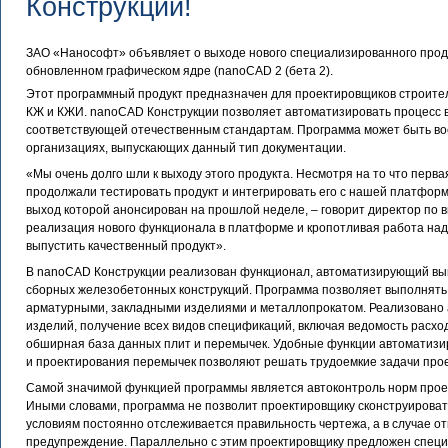
Конструкции!
ЗАО «Нанософт» объявляет о выходе нового специализированного про
обновленном графическом ядре (nanoCAD 2 (бета 2).
Этот программный продукт предназначен для проектировщиков строите
КЖ и КЖИ. nanoCAD Конструкции позволяет автоматизировать процесс в
соответствующей отечественным стандартам. Программа может быть во
организациях, выпускающих данный тип документации.
«Мы очень долго шли к выходу этого продукта. Несмотря на то что перва
продолжали тестировать продукт и интегрировать его с нашей платфор
выход которой анонсирован на прошлой неделе, – говорит директор по 
реализация нового функционала в платформе и кропотливая работа над
выпустить качественный продукт».
В nanoCAD Конструкции реализован функционал, автоматизирующий вы
сборных железобетонных конструкций. Программа позволяет выполнять 
арматурными, закладными изделиями и металлопрокатом. Реализовано
изделий, получение всех видов спецификаций, включая ведомость расхо
обширная база данных плит и перемычек. Удобные функции автоматизир
и проектирования перемычек позволяют решать трудоемкие задачи про
Самой значимой функцией программы является автоконтроль норм проек
Иными словами, программа не позволит проектировщику сконструироват
условиям постоянно отслеживается правильность чертежа, а в случае 
предупреждение. Параллельно с этим проектировщику предложен специ