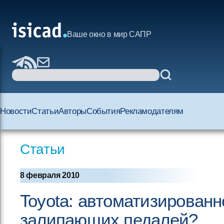
Ваше окно в мир САПР
Новости
Статьи
Авторы
События
Рекламодателям
Статьи
8 февраля 2010
Toyota: автоматизирован
залипающих педалей?