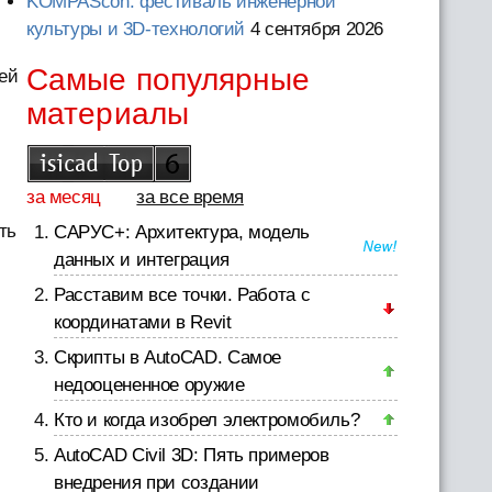
KOMPAScon: фестиваль инженерной
культуры и 3D-технологий
4 сентября 2026
Самые популярные
ей
материалы
за месяц
за все время
ть
САРУС+: Архитектура, модель
данных и интеграция
Расставим все точки. Работа с
координатами в Revit
Скрипты в AutoCAD. Самое
недооцененное оружие
Кто и когда изобрел электромобиль?
AutoCAD Civil 3D: Пять примеров
внедрения при создании