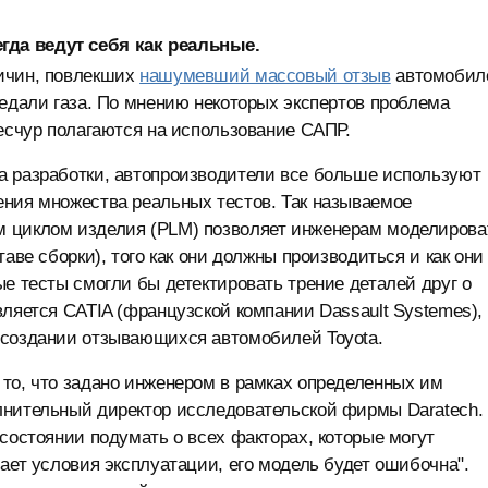
да ведут себя как реальные.
ичин, повлекших
нашумевший массовый отзыв
автомобил
педали газа. По мнению некоторых экспертов проблема
ресчур полагаются на использование САПР.
а разработки, автопроизводители все больше используют
ения множества реальных тестов. Так называемое
м циклом изделия (PLM) позволяет инженерам моделирова
аве сборки), того как они должны производиться и как они
е тесты смогли бы детектировать трение деталей друг о
вляется CATIA (французской компании Dassault Systemes),
 создании отзывающихся автомобилей Toyota.
то, что задано инженером в рамках определенных им
лнительный директор исследовательской фирмы Daratech.
состоянии подумать о всех факторах, которые могут
ает условия эксплуатации, его модель будет ошибочна".