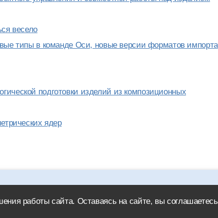
ься весело
овые типы в команде Оси, новые версии форматов импорта
гической подготовки изделий из композиционных
метрических ядер
icad.ru обязательна.
ения работы сайта. Оставаясь на сайте, вы соглашаетесь