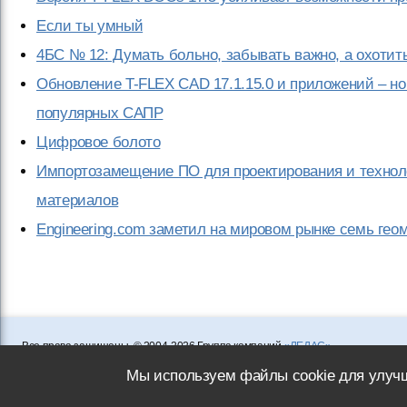
Если ты умный
4БС № 12: Думать больно, забывать важно, а охотит
Обновление T-FLEX CAD 17.1.15.0 и приложений – н
популярных САПР
Цифровое болото
Импортозамещение ПО для проектирования и техноло
материалов
Engineering.com заметил на мировом рынке семь гео
Все права защищены. © 2004-2026 Группа компаний
«ЛЕДАС»
Перепечатка материалов сайта допускается с согласия редакции, ссылка на is
Мы используем файлы cookie для улучш
Вы можете обратиться к нам по адресу
info@isicad.ru
.