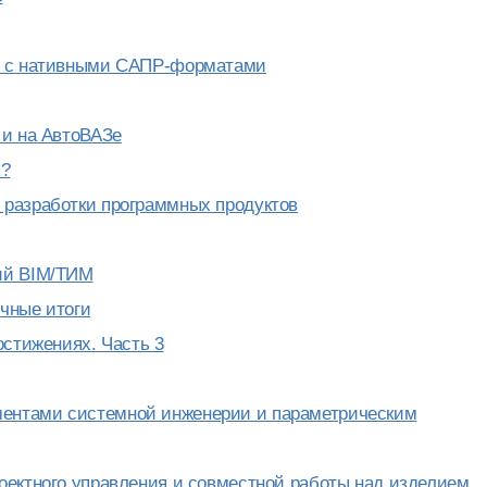
ты с нативными САПР-форматами
 и на АвтоВАЗе
ы?
 разработки программных продуктов
ий BIM/ТИМ
чные итоги
остижениях. Часть 3
ентами системной инженерии и параметрическим
оектного управления и совместной работы над изделием