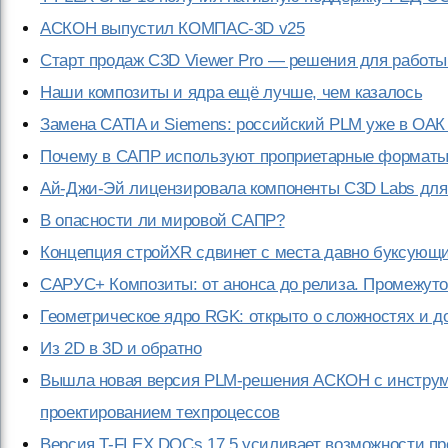
АСКОН выпустил КОМПАС-3D v25
Старт продаж C3D Viewer Pro — решения для рабо
Наши композиты и ядра ещё лучше, чем казалось
Замена CATIA и Siemens: российский PLM уже в ОАК
Почему в САПР используют проприетарные формат
Ай-Джи-Эй лицензировала компоненты C3D Labs для
В опасности ли мировой САПР?
Концепция стройXR сдвинет с места давно буксующ
САРУС+ Композиты: от анонса до релиза. Промежуто
Геометрическое ядро RGK: открыто о сложностях и д
Из 2D в 3D и обратно
Вышла новая версия PLM-решения АСКОН с инструм
проектированием техпроцессов
Версия T-FLEX DOCs 17.5 усиливает возможности пр