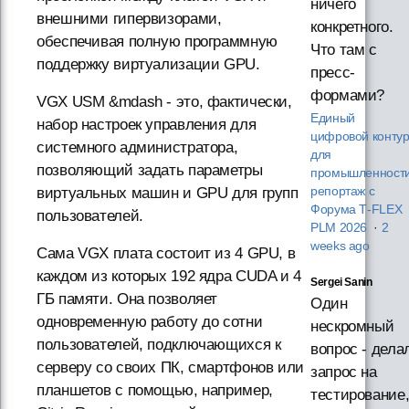
ничего
внешними гипервизорами,
конкретного.
обеспечивая полную программную
Что там с
поддержку виртуализации GPU.
пресс-
формами?
VGX USM &mdash - это, фактически,
Единый
набор настроек управления для
цифровой конту
системного администратора,
для
позволяющий задать параметры
промышленности
виртуальных машин и GPU для групп
репортаж с
Форума T‑FLEX
пользователей.
PLM 2026
·
2
weeks ago
Сама VGX плата состоит из 4 GPU, в
каждом из которых 192 ядра CUDA и 4
Sergei Sanin
ГБ памяти. Она позволяет
Один
одновременную работу до сотни
нескромный
пользователей, подключающихся к
вопрос - дела
серверу со своих ПК, смартфонов или
запрос на
планшетов с помощью, например,
тестирование