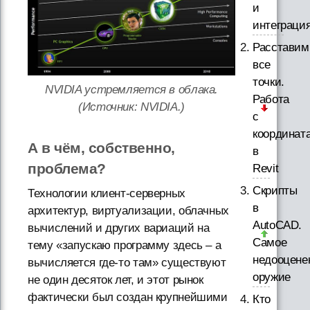
и
интеграци
Расставим
все
точки.
NVIDIA устремляется в облака.
Работа
(Источник: NVIDIA.)
с
координат
А в чём, собственно,
в
проблема?
Revit
Скрипты
Технологии клиент-серверных
в
архитектур, виртуализации, облачных
AutoCAD.
вычислений и других вариаций на
Самое
тему «запускаю программу здесь – а
недооцене
вычисляется где-то там» существуют
оружие
не один десяток лет, и этот рынок
фактически был создан крупнейшими
Кто