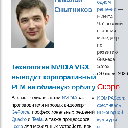
одном
Снытников
решении
—
Никита
Чабровский,
старший
менеджер
по
развитию
бизнеса
Технология NVIDIA VGX
Sarex
(30 июля 2026
выводит корпоративный
Скоро
PLM на облачную орбиту
Все мы отлично знаем
NVIDIA
как
KOMPAScon:
производителя игровых видеокарт
фестиваль
GeForce
, профессиональных решений
инженерной
Quadro
и
Tesla
, а также процессоров
культуры
Tegra
для мобильных устройств. Как
и