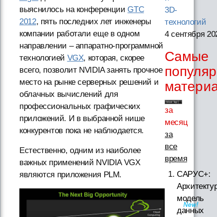
выяснилось на конференции
GTC
3D-
2012
, пять последних лет инженеры
технологий
компании работали еще в одном
4 сентября 20
направлении – аппаратно-программной
Самые
технологией
VGX
, которая, скорее
популя
всего, позволит NVIDIA занять прочное
место на рынке серверных решений и
матери
облачных вычислений для
профессиональных графических
за
приложений. И в выбранной нише
месяц
конкурентов пока не наблюдается.
за
все
Естественно, одним из наиболее
время
важных применений NVIDIA VGX
САРУС+:
являются приложения PLM.
Архитектур
модель
данных