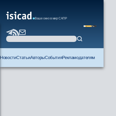
Ваше окно в мир САПР
Новости
Статьи
Авторы
События
Рекламодателям