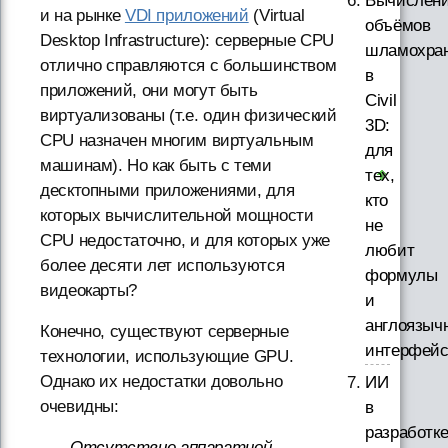
Вычислен
и на рынке
VDI приложений
(Virtual
объёмов
Desktop Infrastructure): серверные CPU
шламохра
отлично справляются с большинством
в
приложений, они могут быть
Civil
виртуализованы (т.е. один физический
3D:
CPU назначен многим виртуальным
для
машинам). Но как быть с теми
тех,
десктопными приложениями, для
кто
которых вычислительной мощности
не
CPU недостаточно, и для которых уже
любит
более десяти лет используются
формулы
видеокарты?
и
англоязыч
Конечно, существуют серверные
интерфей
технологии, использующие GPU.
Однако их недостатки довольно
ИИ
очевидны:
в
разработк
Отсутствие аппаратной