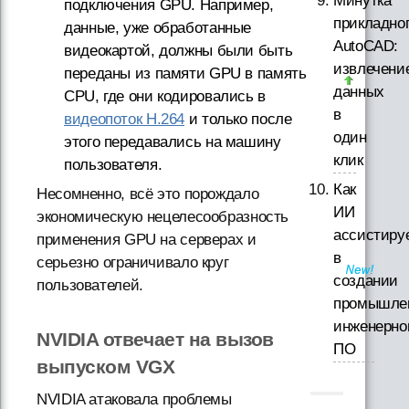
Минутка
подключения GPU. Например,
прикладно
данные, уже обработанные
AutoCAD:
видеокартой, должны были быть
извлечени
переданы из памяти GPU в память
данных
CPU, где они кодировались в
в
видеопоток H.264
и только после
один
этого передавались на машину
клик
пользователя.
Как
Несомненно, всё это порождало
ИИ
экономическую нецелесообразность
ассистиру
применения GPU на серверах и
в
серьезно ограничивало круг
создании
пользователей.
промышле
инженерно
NVIDIA отвечает на вызов
ПО
выпуском VGX
NVIDIA атаковала проблемы