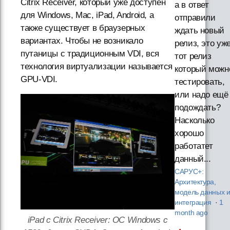
Citrix Receiver, который уже доступен
а в ответ
для Windows, Mac, iPad, Android, а
отправили
также существует в браузерных
ждать новый
вариантах. Чтобы не возникало
релиз, это уж
путаницы с традиционным VDI, вся
тот релиз
технология виртуализации называется
который можн
GPU-VDI.
тестировать,
или надо ещё
подождать?
Насколько
хорошо
работатет
данный...
САРУС+:
Архитектура,
модель данных 
интеграция
·
1
month ago
iPad с Citrix Receiver: ОС Windows c