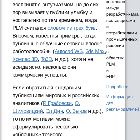
контактов
воспринят с энтузиазмом, но до сих
между
пор вызывает у публики улыбку и
разработчиками,
ностальгию по тем временам, когда
поставщиками
и
PLM считался
словом из трех букв
.
потребителями
Впрочем, известны примеры, когда
промышленных
публичные облачные сервисы вполне
решений
работоспособны (
Autocad WS
,
3ds Max
,
в
областях
Компас 3D
,
To3D
, и др.), хотя и не
PLM
всегда ясно, насколько они
и
коммерчески успешны.
ERP...
Подробнее
Если обратиться к недавним
публикациям мировых и российских
Информация
аналитиков (
Р. Грабовски
,
О.
для
рекламодателей
Шиловицкий
,
Эл Дин
,
О. Зыков
и др.),
то по их мотивам можно
сформулировать несколько
«облачных» тезисов: