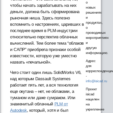
о
чтобы начать зарабатывать на них
новых
деньги, должна быть сформирована
решениях
и
рыночная ниша. Здесь полезно
продуктах,
вспомнить о настроениях, царивших в
о
последнее время в PLM-индустрии
проводимых
относительно перспектив облачных
мероприятиях
и
вычислений. Тем более тема “облаков
другую
и САПР” приобрела признаки особой
информацию.
известности, которую уже уместно
Адрес
назвать «печальной».
для
корреспонденци
Чего стоит один лишь SolidWorks V6,
-
над которым Dassault Systemes
info@isicad.ru
работает пять лет, а вся технология
Проект
еще окутана – нет, не облаками, а
isicad
туманом или даже сумраком. Или
нацелен
знаменитый облачный
PLM от
на
укрепление
Autodesk
, который, хотя и был