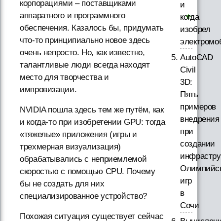
корпорациями – поставщиками
и
аппаратного и программного
когда
обеспечения. Казалось бы, придумать
изобрел
что-то принципиально новое здесь
электромо
очень непросто. Но, как известно,
AutoCAD
талантливые люди всегда находят
Civil
место для творчества и
3D:
импровизации.
Пять
примеров
NVIDIA пошла здесь тем же путём, как
внедрения
и когда-то при изобретении GPU: тогда
при
«тяжелые» приложения (игры и
создании
трехмерная визуализация)
инфрастру
обрабатывались с неприемлемой
Олимпийс
скоростью с помощью CPU. Почему
игр
бы не создать для них
в
специализированное устройство?
Сочи
Похожая ситуация существует сейчас