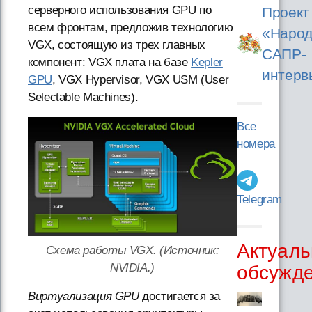
серверного использования GPU по
Проект
всем фронтам, предложив технологию
«Народ
VGX, состоящую из трех главных
САПР-
компонент: VGX плата на базе
Kepler
интерв
GPU
, VGX Hypervisor, VGX USM (User
Selectable Machines).
Все
номера
Telegram
Актуаль
Схема работы VGX. (Источник:
NVIDIA.)
обсужд
Виртуализация GPU
достигается за