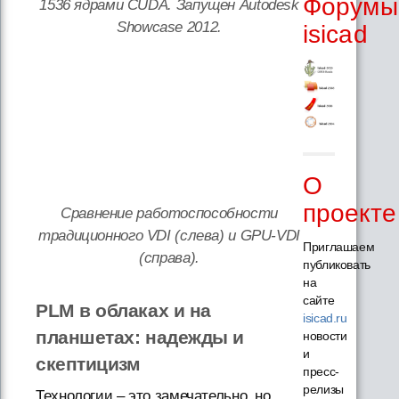
Форумы
1536 ядрами CUDA. Запущен Autodesk
Showcase 2012.
isicad
О
проекте
Сравнение работоспособности
традиционного VDI (слева) и GPU-VDI
Приглашаем
(справа).
публиковать
на
сайте
PLM в облаках и на
isicad.ru
планшетах: надежды и
новости
и
скептицизм
пресс-
релизы
Технологии – это замечательно, но,