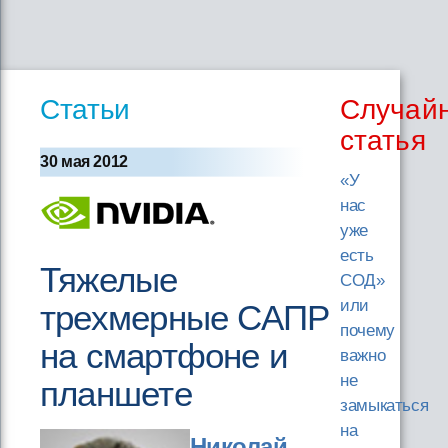
Статьи
Случай
статья
30 мая 2012
«У
нас
уже
есть
Тяжелые
СОД»
или
трехмерные САПР
почему
на смартфоне и
важно
не
планшете
замыкаться
на
Николай