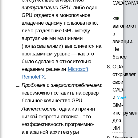
CAD/CAM/
виртуализации GPU
: либо один
—
GPU отдается в монопольное
как
владение одному пользователю,
автопилот
либо разделение GPU между
в
виртуальными машинами
авиации.
(пользователями) выполняется на
Не
программном уровне — как это
более
было сделано в относительно
ODA
недавнем решении
Microsoft
открывает
RemoteFX
.
свои
Проблема с энергопотреблением
:
CAD-
невозможно поставить на сервер
и
большое количество GPU.
BIM-
Латентность
: одна из причин
инструмен
низкой скорости отклика - это
для
неэффективность программно-
ИИ
аппаратной архитектуры