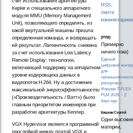
счет использования архитектуры
RSS-
Kepler и специального аппаратного
лента
модуля MMU (Memory Management
комментариев
Unit), позволяющего определять, из
какой виртуальной машины пришла
определенная команда, и возвращать
[PTM]
Примерно
ей результат.
Латентность
снижена
ничего пока)
за счет использования Low Latency
Единый
Remote Display: технологии,
цифровой конту
включающей поддержку на аппаратном
для
уровне кодировщика данных в
промышленности
видеопоток H.264. Ну а достижение
репортаж с
Форума T‑FLEX
максимальной
энергоэффективности
PLM 2026
·
2
(«Производительность / Ватт») было
days ago
главным приоритетом инженеров при
разработке архитектуры Кеплер.
Кишкин Сергей
Одни высокие
VGX Hypervisor является программной
материи,
прослойкой между платой VGX и