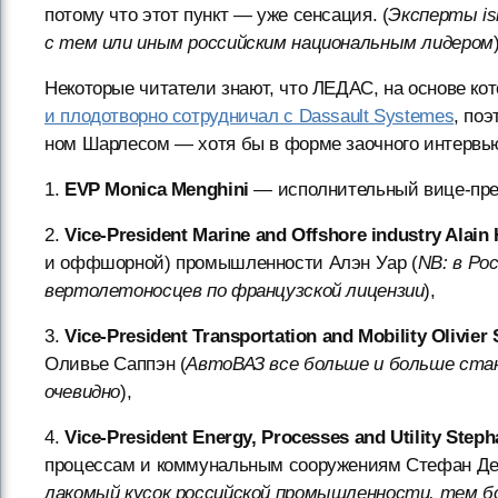
потому что этот пункт — уже сенсация. (
Эксперты is
с тем или иным российским национальным лидером
Некоторые читатели знают, что ЛЕДАС, на основе кото
и плодотворно сотрудничал с Dassault Systemes
, по
ном Шарлесом — хотя бы в форме заочного интервью
1.
EVP Monica Menghini
— исполнительный вице-пре
2.
Vice-President Marine and Offshore industry Alain
и оффшорной) промышленности Алэн Уар (
NB: в Ро
вертолетоносцев по французской лицензии
),
3.
Vice-President Transportation and Mobility Olivier
Оливье Саппэн (
АвтоВАЗ все больше и больше стан
очевидно
),
4.
Vice-President Energy, Processes and Utility Step
процессам и коммунальным сооружениям Стефан Дек
лакомый кусок российской промышленности, тем бол