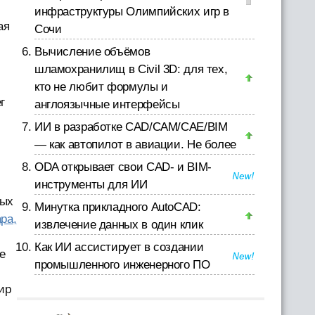
инфраструктуры Олимпийских игр в
ая
Сочи
Вычисление объёмов
шламохранилищ в Civil 3D: для тех,
кто не любит формулы и
г
англоязычные интерфейсы
ИИ в разработке CAD/CAM/CAE/BIM
— как автопилот в авиации. Не более
ODA открывает свои CAD- и BIM-
инструменты для ИИ
ных
Минутка прикладного AutoCAD:
ра,
извлечение данных в один клик
Как ИИ ассистирует в создании
ре
промышленного инженерного ПО
ир