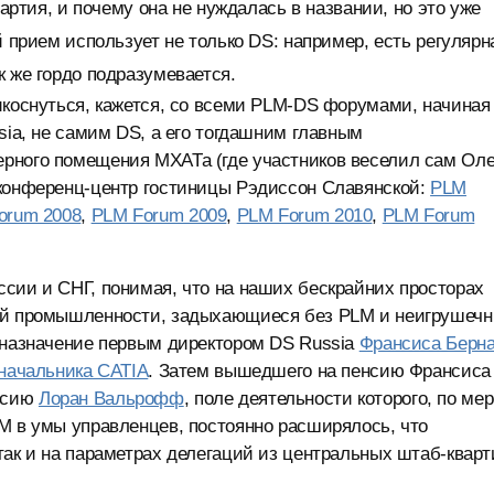
партия, и почему она не нуждалась в названии, но это уже
й прием использует не только DS: например, есть регулярн
к же гордо подразумевается.
икоснуться, кажется, со всеми PLM-DS форумами, начиная
sia, не самим DS, а его тогдашним главным
рного помещения МХАТа (где участников веселил сам Оле
 конференц-центр гостиницы Рэдиссон Славянской:
PLM
orum 2008
,
PLM Forum 2009
,
PLM Forum 2010
,
PLM Forum
сии и СНГ, понимая, что на наших бескрайних просторах
лой промышленности, задыхающиеся без PLM и неигрушеч
о назначение первым директором DS Russia
Франсиса Берна
оначальника CATIA
. Затем вышедшего на пенсию Франсиса
ссию
Лоран Вальрофф
, поле деятельности которого, по ме
M в умы управленцев, постоянно расширялось, что
так и на параметрах делегаций из центральных штаб-кварт