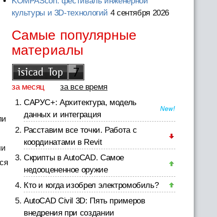
KOMPAScon: фестиваль инженерной
культуры и 3D-технологий
4 сентября 2026
Самые популярные
материалы
за месяц
за все время
САРУС+: Архитектура, модель
данных и интеграция
ли
Расставим все точки. Работа с
координатами в Revit
ли
Скрипты в AutoCAD. Самое
ся
недооцененное оружие
Кто и когда изобрел электромобиль?
AutoCAD Civil 3D: Пять примеров
внедрения при создании