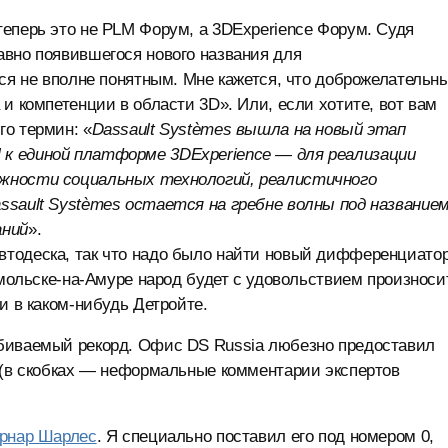
еперь это не PLM Форум, а 3DExperience Форум. Судя
авно появившегося нового названия для
тся не вполне понятным. Мне кажется, что доброжелательн
и компетенции в области 3D». Или, если хотите, вот вам
о термин: «
Dassault Systèmes вышла на новый этап
к единой платформе 3DExperience — для реализации
ожности социальных технологий, реалистичного
ssault Systèmes остается на гребне волны под названием
аний
».
тодеска, так что надо было найти новый дифференциатор
омольске-на-Амуре народ будет с удовольствием произноси
и в каком-нибудь Детройте.
обиваемый рекорд. Офис DS Russia любезно предоставил
S (в скобках — неформальные комментарии экспертов
рнар Шарлес
. Я специально поставил его под номером 0,