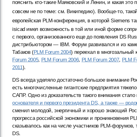
пояснить кто-такие Маяковский и Ленин, и какая это 
совсем не по теме: см. Википедию). Вообще-то, тако
европейская PLM-конференция, в которой Siemens та
isicad имел возможность в той или иной форме сопр
с первого, организованного еще до появления DS Rus
дистрибьютором — IBM. Форум развивался и из каме
Табаков (
PLM Forum 2004
) переехал в многозальный
Forum 2005
,
PLM Forum 2006
,
PLM Forum 2007
,
PLM F
2011
).
DS всегда уделяло достаточно большое внимание Рос
есть многочисленные гигантские предприятия тяже
САПР. Одно из доказательств такого внимания стал
основателя и первого президента DS, а также — род
сменил молодой, энергичный и хорошо знающий Ро
прогресса российской экономики и проникновения PL
сказывалось как на числе участников PLM-форумов, 
DS.