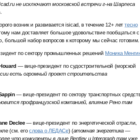
icad.ru не исключают московской встречи г-на Шарлеса
).
рого возник и развивается isicad, в течение 12+ лет
тесно
этому нам доставляет большое удовольствие пообщаться с 
, большой набор вопросов к которому мы сейчас готовим.
зидент по сектору промышленных решений
Моника Менги
 Houard
— вице-президент по судостроительной (морской
ссии есть огромный проект строительства
 Sappin
— вице-президент по сектору транспортных средст
овится профранцузской компанией, влияние Рено там
hane Declee
— вице-президент по энергетической отрасли,
ле (см. его
слова о ЛЕДАСе
) (
атомная энергетика —
ее что конкуренты в лице Bentley и Intergraph там уже