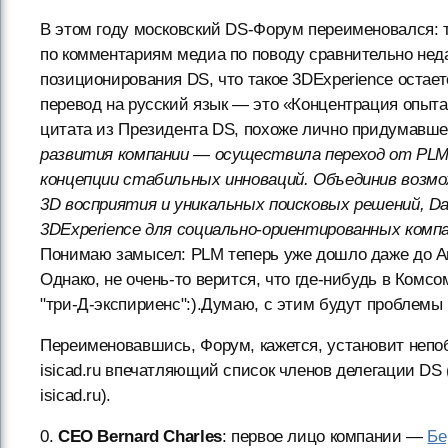
В этом году московский DS-Форум переименовался: т
по комментариям медиа по поводу сравнительно нед
позиционирования DS, что такое 3DExperience остае
перевод на русский язык — это «Концентрация опыта 
цитата из Президента DS, похоже лично придумавшег
развития компании — осуществила переход от PLM 
концепции стабильных инноваций. Объединив возм
3D восприятия и уникальных поисковых решений, Da
3DExperience для социально-ориентированных комп
Понимаю замысел: PLM теперь уже дошло даже до Ав
Однако, не очень-то верится, что где-нибудь в Комс
"три-Д-экспириенс":).Думаю, с этим будут проблемы 
Переименовавшись, Форум, кажется, установит неп
isicad.ru впечатляющий список членов делегации D
isicad.ru).
0.
CEO Bernard Charles
: первое лицо компании —
Бе