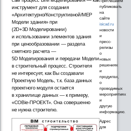
сам процесс BIM моделирования — как
Приглашаем
публиковать
инструмент для создания
на
«Архитектурно/Конструктивной/МЕР
сайте
Модели здания» при
isicad.ru
(2D+3D Моделировании)
новости
и
и использовании элементов здания
пресс-
при ценообразовании — раздела
релизы
сметного расчета —
о
5D Моделирования и передачи Модели
новых
решениях
в строительный процесс. Строителя
и
не интересует, как Вы создавали
продуктах,
Проектную Модель, т.к. база данных
о
проектного модуля остается
проводимых
мероприятиях
в хранилище данных — к примеру,
и
«COBie-ПРОЕКТ». Она совершенно
другую
не нужна строителю.
информацию.
Адрес
для