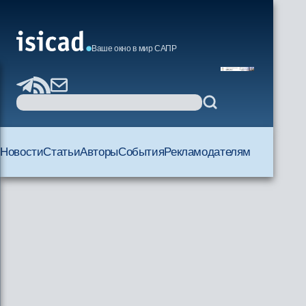
Ваше окно в мир САПР
Новости
Статьи
Авторы
События
Рекламодателям