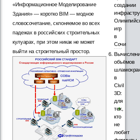
«Информационное Моделирование
создании
инфрастру
Здания» — коротко BIM — модное
Олимпийс
словосочетание, склоняемое во всех
игр
падежах в российских строительных
в
кулуарах, при этом никак не может
Сочи
выйти на строительный простор.
Вычислен
объёмов
шламохра
в
Civil
3D:
для
тех,
кто
не
любит