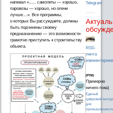
напевал «...... самолеты — хорошо,
Telegram
паровозы — хорошо, но олени
лучше....». Все программы,
Актуаль
о которых Вы рассуждаете, должны
быть подчинены своему
обсужд
предназначению — это возможности
грамотно приступить к строительству
объекта.
RSS-
лента
комментариев
[PTM]
Примерно
ничего пока)
Единый
цифровой конту
для
промышленности