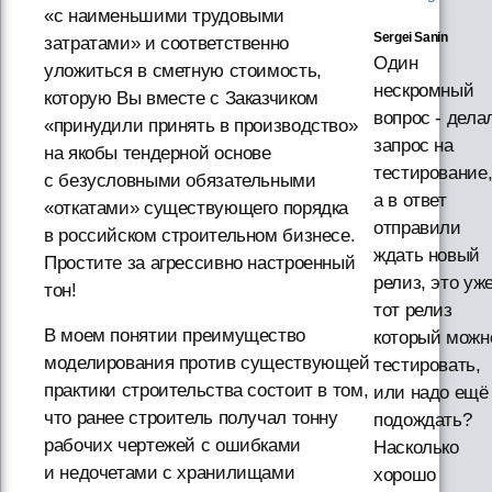
«с наименьшими трудовыми
Sergei Sanin
затратами» и соответственно
Один
уложиться в сметную стоимость,
нескромный
которую Вы вместе с Заказчиком
вопрос - дела
«принудили принять в производство»
запрос на
на якобы тендерной основе
тестирование
с безусловными обязательными
а в ответ
«откатами» существующего порядка
отправили
в российском строительном бизнесе.
ждать новый
Простите за агрессивно настроенный
релиз, это уж
тон!
тот релиз
В моем понятии преимущество
который можн
моделирования против существующей
тестировать,
практики строительства состоит в том,
или надо ещё
что ранее строитель получал тонну
подождать?
рабочих чертежей с ошибками
Насколько
и недочетами с хранилищами
хорошо