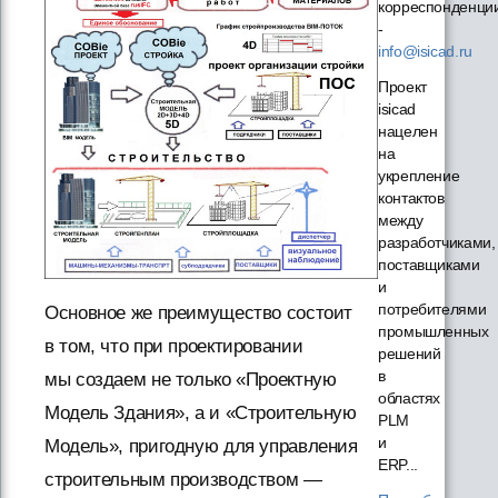
корреспонденци
-
info@isicad.ru
Проект
isicad
нацелен
на
укрепление
контактов
между
разработчиками,
поставщиками
и
потребителями
Основное же преимущество состоит
промышленных
в том, что при проектировании
решений
в
мы создаем не только «Проектную
областях
Модель Здания», а и «Строительную
PLM
и
Модель», пригодную для управления
ERP...
строительным производством —