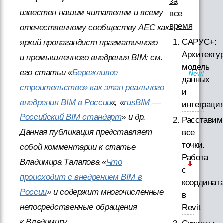
за
известен нашим читателям и всему
все
время
отечественному сообществу АЕС как
САРУС+:
яркий пропагандист прагматичного
Архитектур
и промышленного внедрения BIM: см.
модель
его статьи «
Бережливое
данных
строительство» как этап реального
и
внедрения BIM в России
«, «
rusBIM —
интеграци
Российский BIM стандарт
» и др.
Расставим
Данная публикация представляет
все
точки.
собой комментарии к статье
Работа
Владимира Талапова «
Что
с
происходит с внедрением BIM в
координат
России
» и содержит многочисленные
в
непосредственные обращения
Revit
к Владимиру.