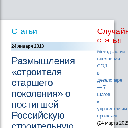
Статьи
Случай
статья
24 января 2013
Методология
Размышления
внедрения
СОД
«строителя
в
старшего
девелопере
— 7
поколения» о
шагов
постигшей
к
управляемым
Российскую
проектам
строительную
(24 марта 202