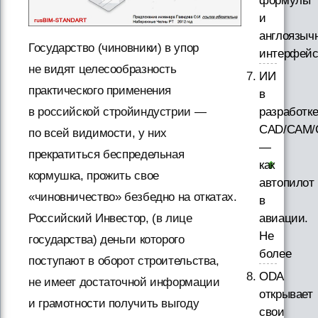
формулы
и
англоязыч
Государство (чиновники) в упор
интерфей
не видят целесообразность
ИИ
практического применения
в
в российской стройиндустрии —
разработк
CAD/CAM/
по всей видимости, у них
—
прекратиться беспредельная
как
кормушка, прожить свое
автопилот
«чиновничество» безбедно на откатах.
в
Российский Инвестор, (в лице
авиации.
Не
государства) деньги которого
более
поступают в оборот строительства,
ODA
не имеет достаточной информации
открывает
и грамотности получить выгоду
свои