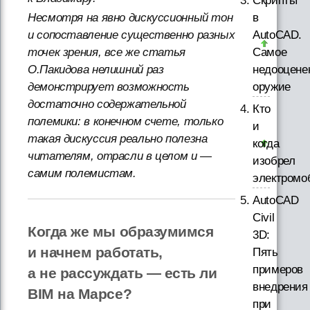
Скрипты
в
Несмотря на явно дискуссионный тон
AutoCAD.
и сопоставление существенно разных
Самое
точек зрения, все же статья
недооцене
О.Пакидова нелишний раз
оружие
демонстрирует возможность
достаточно содержательной
Кто
полемики: в конечном счете, только
и
такая дискуссия реально полезна
когда
читателям, отрасли в целом и —
изобрел
самим полемистам.
электромо
AutoCAD
Civil
Когда же мы образумимся
3D:
и начнем работать,
Пять
примеров
а не рассуждать — есть ли
внедрения
BIM на Марсе?
при