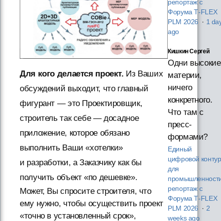
репортаж с
Форума T‑FLEX
PLM 2026
·
1 da
ago
Кишкин Сергей
Одни высокие
Для кого делается проект.
Из Ваших
материи,
ничего
обсуждений выходит, что главный
конкретного.
фигурант — это Проектировщик,
Что там с
строитель так себе — досадное
пресс-
приложение, которое обязано
формами?
выполнить Ваши «хотелки»
Единый
цифровой конту
и разработки, а Заказчику как бы
для
получить объект «по дешевке».
промышленности
репортаж с
Может, Вы спросите строителя, что
Форума T‑FLEX
ему нужно, чтобы осуществить проект
PLM 2026
·
2
«точно в установленный срок»,
weeks ago