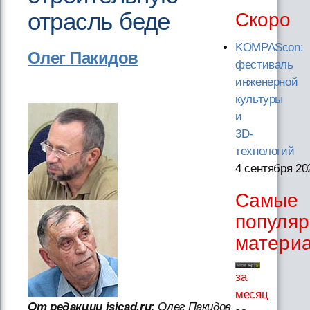
отрасль беде
Скоро
KOMPAScon:
Олег Пакидов
фестиваль
инженерной
культуры
и
3D-
технологий
4 сентября 20
Самые
популя
матери
за
месяц
От редакции isicad.ru:
Олег Пакидов