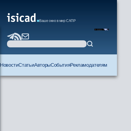
Ваше окно в мир САПР
Новости
Статьи
Авторы
События
Рекламодателям