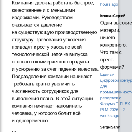
Компания должна работать быстрее,
hours ago
качественнее и с меньшими
Кишкин Сергей
издержками. Руководством
Одни высокие
оказывается давление
материи,
на существующую производственную
ничего
структуру. Требования ускорения
конкретного.
приводят к росту хаоса по всей
Что там с
технологической цепочке выпуска
пресс-
основного коммерческого продукта
формами?
и ускорению за счет падения качества.
Единый
Подразделения компании начинают
цифровой конту
требовать кратно увеличить
для
численность сотрудников для
промышленности
выполнения плана. В этой ситуации
репортаж с
Форума T‑FLEX
компания начинает напоминать
PLM 2026
·
2
человека, у которого болит всё
weeks ago
и одновременно.
Sergei Sanin