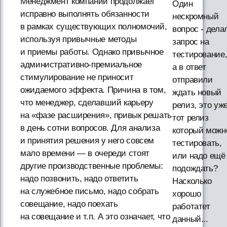
Менеджмент компании продолжает
Один
исправно выполнять обязанности
нескромный
в рамках существующих полномочий,
вопрос - дела
используя привычные методы
запрос на
и приемы работы. Однако привычное
тестирование
административно-премиальное
а в ответ
стимулирование не приносит
отправили
ожидаемого эффекта. Причина в том,
ждать новый
что менеджер, сделавший карьеру
релиз, это уж
на «фазе расширения», привык решать
тот релиз
в день сотни вопросов. Для анализа
который можн
и принятия решения у него совсем
тестировать,
мало времени — в очереди стоят
или надо ещё
другие производственные проблемы:
подождать?
надо позвонить, надо ответить
Насколько
на служебное письмо, надо собрать
хорошо
совещание, надо поехать
работатет
на совещание и т.п. А это означает, что
данный...