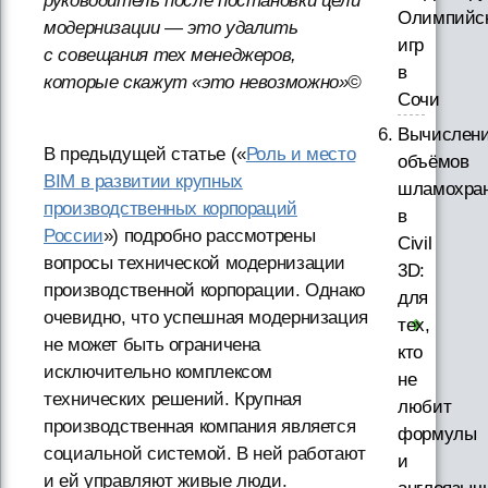
руководитель после постановки цели
Олимпийс
модернизации — это удалить
игр
с совещания тех менеджеров,
в
которые скажут «это невозможно»©
Сочи
Вычислен
В предыдущей статье («
Роль и место
объёмов
BIM в развитии крупных
шламохра
производственных корпораций
в
России
») подробно рассмотрены
Civil
вопросы технической модернизации
3D:
производственной корпорации. Однако
для
очевидно, что успешная модернизация
тех,
не может быть ограничена
кто
исключительно комплексом
не
технических решений. Крупная
любит
производственная компания является
формулы
социальной системой. В ней работают
и
и ей управляют живые люди.