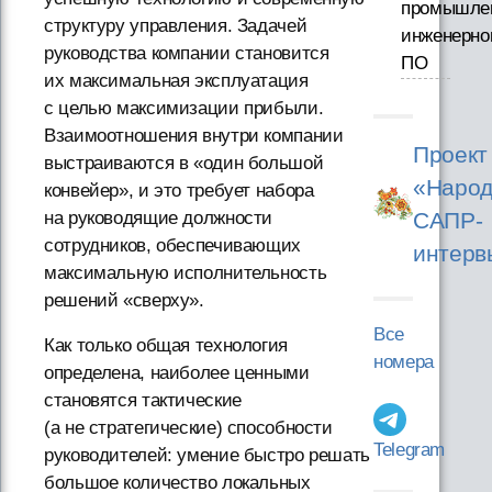
промышле
структуру управления. Задачей
инженерно
руководства компании становится
ПО
их максимальная эксплуатация
с целью максимизации прибыли.
Взаимоотношения внутри компании
Проект
выстраиваются в «один большой
«Народ
конвейер», и это требует набора
САПР-
на руководящие должности
сотрудников, обеспечивающих
интерв
максимальную исполнительность
решений «сверху».
Все
Как только общая технология
номера
определена, наиболее ценными
становятся тактические
(а не стратегические) способности
Telegram
руководителей: умение быстро решать
большое количество локальных