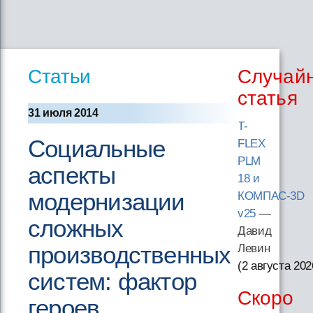
Статьи
Случай
статья
31 июля 2014
T-
Социальные
FLEX
PLM
аспекты
18 и
модернизации
КОМПАС-3D
v25
—
сложных
Давид
производственных
Левин
(2 августа 202
систем: фактор
Скоро
героев