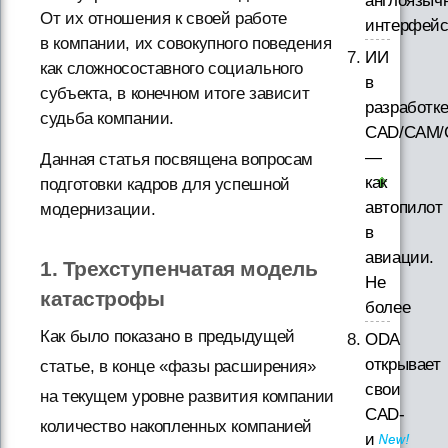
англоязыч
От их отношения к своей работе
интерфей
в компании, их совокупного поведения
ИИ
как сложносоставного социального
в
субъекта, в конечном итоге зависит
разработк
судьба компании.
CAD/CAM/
—
Данная статья посвящена вопросам
как
подготовки кадров для успешной
автопилот
модернизации.
в
авиации.
1. Трехступенчатая модель
Не
катастрофы
более
Как было показано в предыдущей
ODA
открывает
статье, в конце «фазы расширения»
свои
на текущем уровне развития компании
CAD-
количество накопленных компанией
и