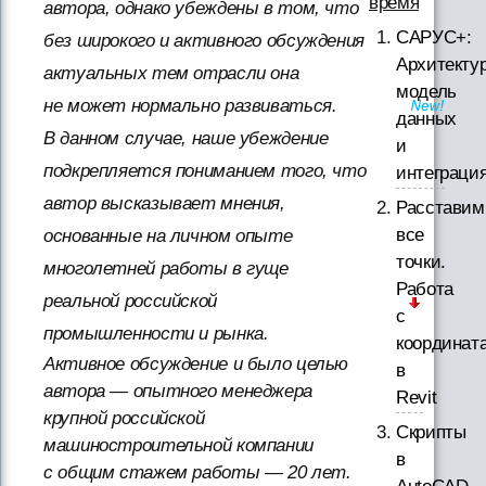
время
автора, однако убеждены в том, что
САРУС+:
без широкого и активного обсуждения
Архитектур
актуальных тем отрасли она
модель
не может нормально развиваться.
данных
В данном случае, наше убеждение
и
подкрепляется пониманием того, что
интеграци
автор высказывает мнения,
Расставим
все
основанные на личном опыте
точки.
многолетней работы в гуще
Работа
реальной российской
с
промышленности и рынка.
координат
Активное обсуждение и было целью
в
автора — опытного менеджера
Revit
крупной российской
Скрипты
машиностроительной компании
в
с общим стажем работы — 20 лет.