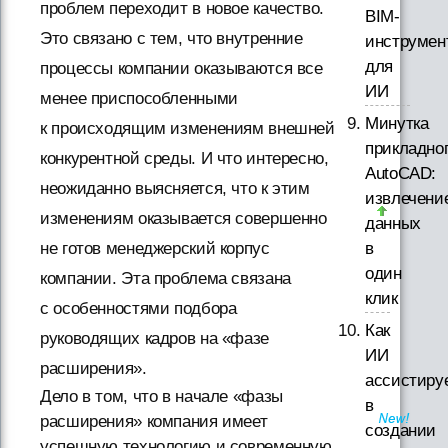
проблем переходит в новое качество.
BIM-
Это связано с тем, что внутренние
инструмен
для
процессы компании оказываются все
ИИ
менее приспособленными
Минутка
к происходящим изменениям внешней
прикладно
конкурентной среды. И что интересно,
AutoCAD:
неожиданно выясняется, что к этим
извлечени
изменениям оказывается совершенно
данных
в
не готов менеджерский корпус
один
компании. Эта проблема связана
клик
с особенностями подбора
Как
руководящих кадров на «фазе
ИИ
расширения».
ассистиру
Дело в том, что в начале «фазы
в
расширения» компания имеет
создании
успешную технологию и современную