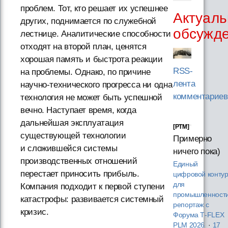
проблем. Тот, кто решает их успешнее
Актуаль
других, поднимается по служебной
обсужд
лестнице. Аналитические способности
отходят на второй план, ценятся
хорошая память и быстрота реакции
RSS-
на проблемы. Однако, по причине
лента
научно-технического прогресса ни одна
комментариев
технология не может быть успешной
вечно. Наступает время, когда
дальнейшая эксплуатация
[PTM]
существующей технологии
Примерно
и сложившейся системы
ничего пока)
производственных отношений
Единый
перестает приносить прибыль.
цифровой конту
для
Компания подходит к первой ступени
промышленности
катастрофы: развивается системный
репортаж с
кризис.
Форума T‑FLEX
PLM 2026
·
17