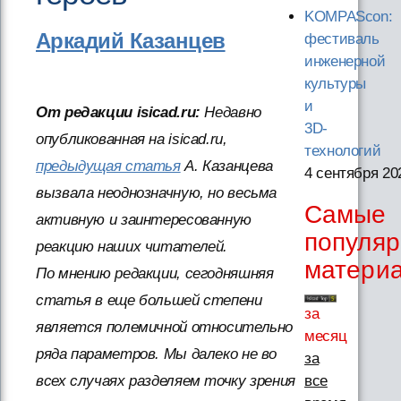
KOMPAScon:
Аркадий Казанцев
фестиваль
инженерной
культуры
и
От редакции isicad.ru:
Недавно
3D-
опубликованная на isicad.ru,
технологий
предыдущая статья
А. Казанцева
4 сентября 20
вызвала неоднозначную, но весьма
Самые
активную и заинтересованную
популя
реакцию наших читателей.
матери
По мнению редакции, сегодняшняя
статья в еще большей степени
за
является полемичной относительно
месяц
ряда параметров. Мы далеко не во
за
все
всех случаях разделяем точку зрения