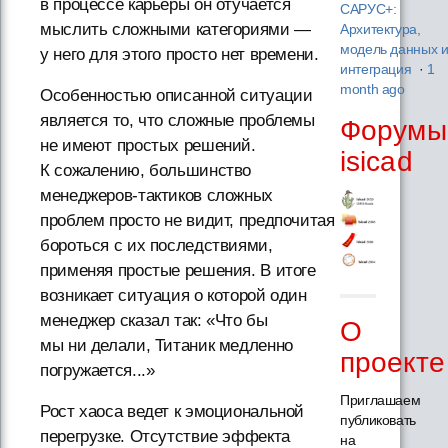
в процессе карьеры он отучается
САРУС+:
мыслить сложными категориями —
Архитектура,
модель данных 
у него для этого просто нет времени.
интеграция
·
1
month ago
Особенностью описанной ситуации
является то, что сложные проблемы
Форумы
не имеют простых решений.
isicad
К сожалению, большинство
менеджеров-тактиков сложных
проблем просто не видит, предпочитая
бороться с их последствиями,
применяя простые решения. В итоге
возникает ситуация о которой один
менеджер сказал так: «Что бы
О
мы ни делали, Титаник медленно
проекте
погружается...»
Приглашаем
Рост хаоса ведет к эмоциональной
публиковать
перегрузке. Отсутствие эффекта
на