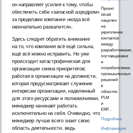
он направляет усилия к тому, чтобы
Проект
обеспечить себе «запасной аэродром»
isicad
за пределами компании «когда всё
нацелен
на
окончательно развалится».
укрепление
контактов
Здесь следует обратить внимание
между
на то, что компания всё ещё сильна,
разработчиками,
ещё всё можно исправить. Но уже
поставщиками
происходит катастрофическая для
и
потребителями
организации смена приоритетов:
промышленных
работая в организации на должности,
решений
которая предусматривает служение
в
интересам организации, наделенный
областях
PLM
для этого ресурсами и полномочиями,
и
менеджер начинает работать
ERP...
исключительно на себя. Очевидно, что
Подробнее
менеджер лучше всего знает свою
область деятельности, ведь
Информация