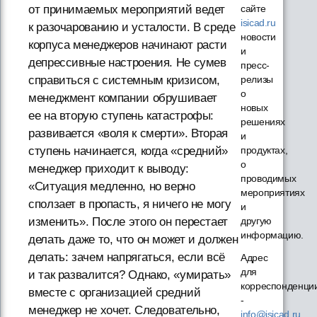
сайте
от принимаемых мероприятий ведет
isicad.ru
к разочарованию и усталости. В среде
новости
корпуса менеджеров начинают расти
и
депрессивные настроения. Не сумев
пресс-
релизы
справиться с системным кризисом,
о
менеджмент компании обрушивает
новых
ее на вторую ступень катастрофы:
решениях
развивается «воля к смерти». Вторая
и
продуктах,
ступень начинается, когда «средний»
о
менеджер приходит к выводу:
проводимых
«Ситуация медленно, но верно
мероприятиях
сползает в пропасть, я ничего не могу
и
другую
изменить». После этого он перестает
информацию.
делать даже то, что он может и должен
делать: зачем напрягаться, если всё
Адрес
для
и так развалится? Однако, «умирать»
корреспонденци
вместе с организацией средний
-
менеджер не хочет. Следовательно,
info@isicad.ru