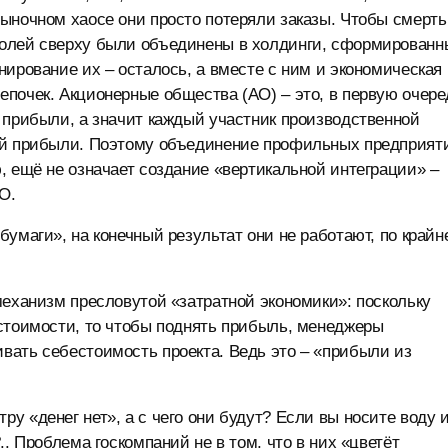
ыночном хаосе они просто потеряли заказы. Чтобы смерть
волей сверху были объединены в холдинги, сформированн
нирование их – осталось, а вместе с ним и экономическая
епочек.
Акционерные общества (АО) – это, в первую очере
 прибыли, а значит каждый участник производственной
ной прибыли. Поэтому объединение профильных предприят
, ещё не означает создание «вертикальной интеграции» –
О.
умаги», на конечный результат они не работают, по крайн
механизм пресловутой «затратной экономики»: поскольку
естоимости, то чтобы поднять прибыль, менеджеры
вать себестоимость проекта. Ведь это – «прибыли из
у «денег нет», а с чего они будут? Если вы носите воду 
..
Проблема госкомпаний не в том, что в них «цветёт