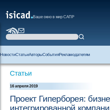
Ваше окно в мир САПР
Новости
Статьи
Авторы
События
Рекламодателям
Статьи
16 апреля 2019
Проект Гиперборея: бизн
интегрированной компани