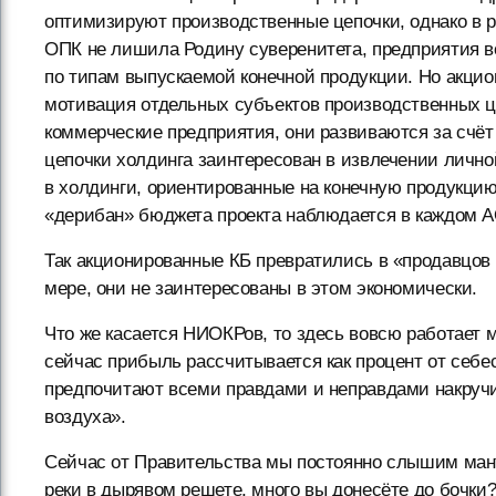
оптимизируют производственные цепочки, однако в р
ОПК не лишила Родину суверенитета, предприятия 
по типам выпускаемой конечной продукции. Но акцио
мотивация отдельных субъектов производственных ц
коммерческие предприятия, они развиваются за счёт
цепочки холдинга заинтересован в извлечении лич
в холдинги, ориентированные на конечную продукцию
«дерибан» бюджета проекта наблюдается в каждом А
Так акционированные КБ превратились в «продавцов б
мере, они не заинтересованы в этом экономически.
Что же касается НИОКРов, то здесь вовсю работает 
сейчас прибыль рассчитывается как процент от себ
предпочитают всеми правдами и неправдами накручи
воздуха».
Сейчас от Правительства мы постоянно слышим мантр
реки в дырявом решете, много вы донесёте до бочки?