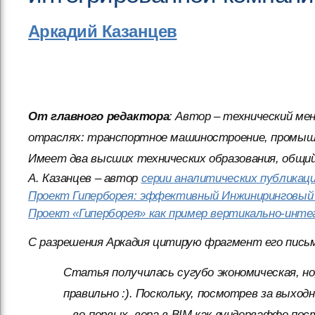
Аркадий Казанцев
От главного редактора
: Автор – технический ме
отраслях: транспортное машиностроение, промышл
Имеет два высших технических образования, общи
А. Казанцев – автор
серии аналитических публикац
Проект Гиперборея: эффективный Инжиниринговый
Проект «Гиперборея» как пример вертикально-инте
С разрешения Аркадия цитирую фрагмент его письм
Статья получилась сугубо экономическая, но
правильно :). Поскольку, посмотрев за выход
– во-первых, вера в BIM как вундерваффе по