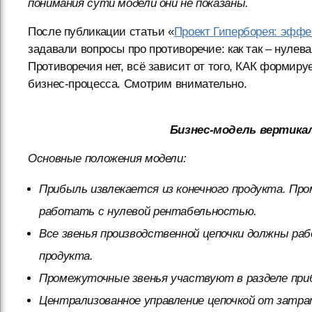
понимания сути модели они не показаны.
После публикации статьи «
Проект Гиперборея: эффе
задавали вопросы про противоречие: как так – нулева
Противоречия нет, всё зависит от того, КАК формиру
бизнес-процесса. Смотрим внимательно.
Бизнес-модель вертика
Основные положения модели:
Прибыль извлекается из конечного продукта. Пр
работать с нулевой рентабельностью.
Все звенья производственной цепочки должны ра
продукта.
Промежуточные звенья участвуют в разделе приб
Централизованное управление цепочкой от затра