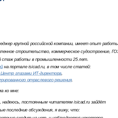
неджер крупной российской компании, имеет опыт работы
енное строительство, коммерческое судостроение, ГО
й стаж работы в промышленности 25 лет.
ий
на портале isicad.ru, в том числе статей:
 Центр глазами ИТ-директора
,
грированного отраслевого решения
.
а ко мне:
, надеюсь, постоянным читателям isicad.ru зайдёт
ные последние обсуждения, я вижу, что:
степенно сходит на нет, и наблюдается некоторое