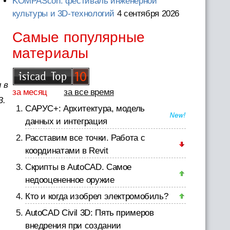
KOMPAScon: фестиваль инженерной
культуры и 3D-технологий
4 сентября 2026
Самые популярные
материалы
 в
за месяц
за все время
З.
САРУС+: Архитектура, модель
данных и интеграция
Расставим все точки. Работа с
координатами в Revit
Скрипты в AutoCAD. Самое
недооцененное оружие
Кто и когда изобрел электромобиль?
AutoCAD Civil 3D: Пять примеров
внедрения при создании