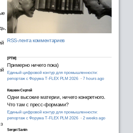
ые
дь,
RSS-лента комментариев
ий
[PTM]
Примерно ничего пока)
ей
Единый цифровой контур для промышленности:
репортаж с Форума T‑FLEX PLM 2026
·
7 hours ago
Кишкин Сергей
Одни высокие материи, ничего конкретного.
Что там с пресс-формами?
Единый цифровой контур для промышленности:
репортаж с Форума T‑FLEX PLM 2026
·
2 weeks ago
из
Sergei Sanin