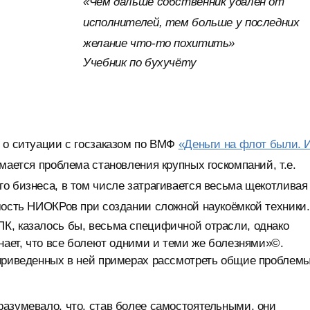
«Чем дальше собственник удалён от
исполнителей, тем больше у последних
желание что-то похитить»
Учебник по бухучёту
 о ситуации с госзаказом по ВМФ
«Деньги на флот были. 
мается проблема становления крупных госкомпаний, т.е.
о бизнеса, в том числе затрагивается весьма щекотливая
мость НИОКРов при создании сложной наукоёмкой техники.
К, казалось бы, весьма специфичной отрасли, однако
знает, что все болеют одними и теми же болезнями»©.
 приведенных в ней примерах рассмотреть общие проблем
азумевало, что, став более самостоятельными, они