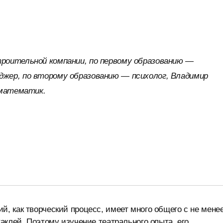
роительной компании, по первому образованию —
жер, по второму образованию — психолог, Владимир
 математик.
, как творческий процесс, имеет много общего с не мене
аклей. Поэтому изучение театрального опыта, его