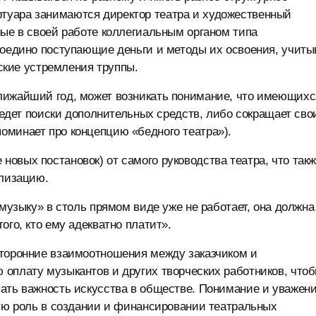
туара занимаются директор театра и художественный
ные в своей работе коллегиальным органом типа
воедино поступающие деньги и методы их освоения, учиты
еские устремления труппы.
лижайший год, может возникать понимание, что имеющихс
 ведет поиски дополнительных средств, либо сокращает сво
оминает про концепцию «бедного театра»).
овых постановок) от самого руководства театра, что так
ализацию.
 музыку» в столь прямом виде уже не работает, она должна
ого, кто ему адекватно платит».
сторонние взаимоотношения между заказчиком и
 оплату музыкантов и других творческих работников, что
вать важность искусства в обществе. Понимание и уважен
ную роль в создании и финансировании театральных