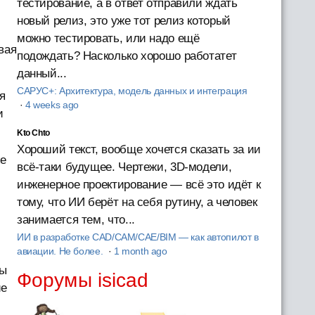
тестирование, а в ответ отправили ждать
новый релиз, это уже тот релиз который
можно тестировать, или надо ещё
вая
подождать? Насколько хорошо работатет
данный...
САРУС+: Архитектура, модель данных и интеграция
я
·
4 weeks ago
и
Kto Chto
Хороший текст, вообще хочется сказать за ии
же
всё-таки будущее. Чертежи, 3D-модели,
инженерное проектирование — всё это идёт к
тому, что ИИ берёт на себя рутину, а человек
занимается тем, что...
ИИ в разработке CAD/CAM/CAE/BIM — как автопилот в
авиации. Не более.
·
1 month ago
бы
Форумы isicad
ие