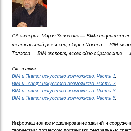
Об авторах: Мария Золотова — BIM-специалист ст
театральный режиссер, Софья Минина — BIM-менед
Талапов — BIM-эксперт, всего одно образование —
См. также:
BIM и Театр: искусство возможного. Часть 1
,
BIM и Театр: искусство возможного. Часть 2
,
BIM и Театр: искусство возможного. Часть 3
BIM и Театр: искусство возможного. Часть 5
.
Информационное моделирование зданий и сооружений
творческим процессом постановки театральных спект