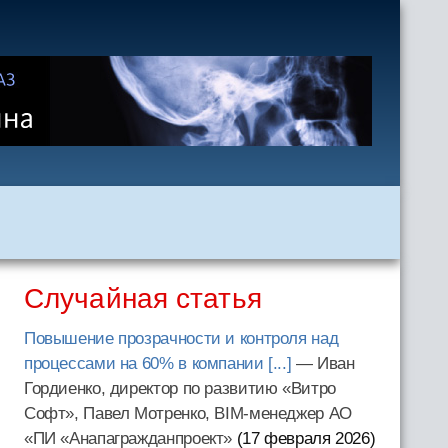
Случайная статья
Повышение прозрачности и контроля над
процессами на 60% в компании [...]
— Иван
Гордиенко, директор по развитию «Витро
Софт», Павел Мотренко, BIM-менеджер АО
«ПИ «Анапагражданпроект»
(17 февраля 2026
)