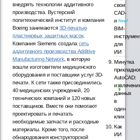
внедрять технологии аддитивного
свои
производства. Вустерский
CAD-
политехнический институт и компания
и
Boeing занимаются
3D-печатью
BIM-
пластиковых защитных масок
.
инструмен
Компания Siemens создала
сеть
для
аддитивного производства Additive
ИИ
Manufacturing Network
, в которую
Минутка
вошли изготовители медицинского
прикладно
оборудования и поставщики услуг 3D-
AutoCAD:
печати. К сети также присоединились
извлечени
40 медицинских учреждений, 20
данных
технических компаний и 120 новых
в
поставщиков. Вместе они помогают
один
проектировать и печатать
клик
необходимые запчасти и расходные
Как
материалы. Кроме того, после
ИИ
обнародования конструкторской