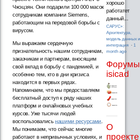
хорошо
Чжэцзян. Они подарили 100 000 масок
работатет
сотрудникам компании Siemens,
данный...
работающим на передовой борьбы с
САРУС+:
вирусом.
Архитектура,
модель данных 
Мы выражаем сердечную
интеграция
·
1
признательность нашим сотрудникам,
month ago
заказчикам и партнерам, вносящим
Форумы
свой вклад в борьбу с пандемией, и
isicad
особенно тем, кто в дни кризиса
находится в первых рядах.
Напоминаем, что мы предоставляем
бесплатный доступ к ряду наших
платформ и онлайновых учебных
курсов. Уже тысячи людей
воспользовались
нашими ресурсами
.
О
Мы понимаем, что сейчас многие
проекте
работают в непривычных условиях, и