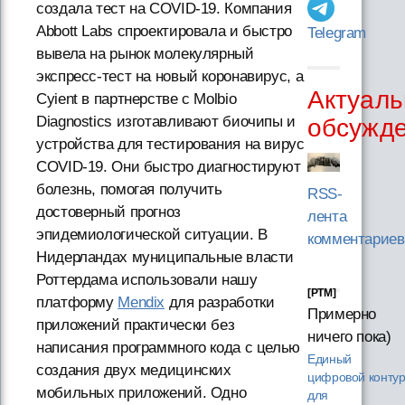
создала тест на COVID-19. Компания
Abbott Labs спроектировала и быстро
Telegram
вывела на рынок молекулярный
экспресс-тест на новый коронавирус, а
Актуаль
Cyient в партнерстве с Molbio
Diagnostics изготавливают биочипы и
обсужд
устройства для тестирования на вирус
COVID-19. Они быстро диагностируют
болезнь, помогая получить
RSS-
достоверный прогноз
лента
эпидемиологической ситуации. В
комментариев
Нидерландах муниципальные власти
Роттердама использовали нашу
[PTM]
платформу
Mendix
для разработки
Примерно
приложений практически без
ничего пока)
написания программного кода с целью
Единый
создания двух медицинских
цифровой конту
мобильных приложений. Одно
для