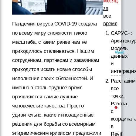
месяц
за
все
время
Пандемия вируса COVID-19 создала
по всему миру сложности такого
САРУС+:
Архитектур
масштаба, с каким ранее нам не
модель
приходилось сталкиваться. Нашим
данных
сотрудникам, партнерам и заказчикам
и
приходится искать новые способы
интеграци
исполнения своих обязанностей. И
Расставим
именно в столь трудное время
все
точки.
проявляются самые лучшие
Работа
человеческие качества. Просто
с
удивительно, какие инновационные
координат
решения для борьбы со всемирным
в
эпидемическим кризисом предложили
Revit