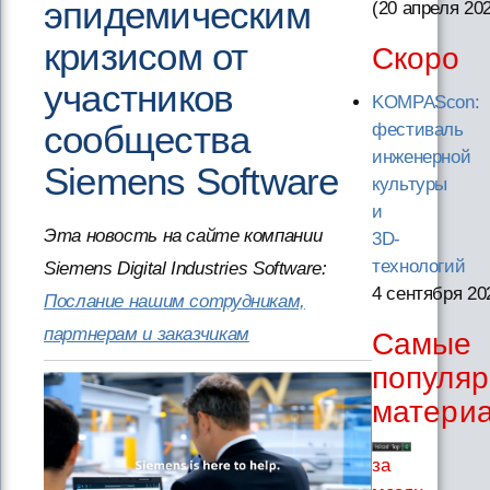
эпидемическим
(20 апреля 20
кризисом от
Скоро
участников
KOMPAScon:
сообщества
фестиваль
инженерной
Siemens Software
культуры
и
Эта новость на сайте компании
3D-
технологий
Siemens Digital Industries Software:
4 сентября 20
Послание нашим сотрудникам,
партнерам и заказчикам
Самые
популя
матери
за