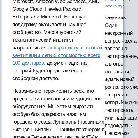
Microsoft, Amazon Web Services, AMD,
weeks ago
Google Cloud, Hewlett Packard
Enterprise и Microsoft. Большую
Sergei Sanin
поддержку оказывает и научное
Один
сообщество. Массачусетский
нескромный
технологический институт
вопрос - дела
разрабатывает
аппарат искусственной
запрос на
вентиляции легких стоимостью всего
тестирование
100 долларов
, документация на
а в ответ
который будет представлена в
отправили
свободном доступе.
ждать новый
релиз, это уж
Невозможно перечислить всех, кто
тот релиз
предоставил финансы и медицинское
который можн
оборудование. Мы хотим выразить
тестировать,
особую благодарность властям
или надо ещё
городского уезда Лунцюань (провинция
подождать?
Чжэцзян, Китай) — нашим партнерам в
Насколько
проекте Технического центра AVEV в