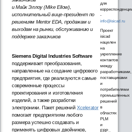
для
и Майк Эллоу (Mike Ellow),
корреспонденци
исполнительный вице-президент по
-
info@isicad.ru
решениям Mentor EDA, продажам и
выходам на рынки, обслуживанию и
Проект
поддержке заказчиков
isicad
нацелен
на
укрепление
Siemens Digital Industries Software
контактов
поддерживает преобразования,
между
направленные на создание цифрового
разработчиками,
поставщиками
предприятия, где реализуются самые
и
современные процессы
потребителями
проектирования и изготовления
промышленных
изделий, а также разработки
решений
в
электроники. Пакет решений
Xcelerator
областях
помогает предприятиям любого
PLM
размера успешно создавать и
и
применять цифровых двойников,
ERP...