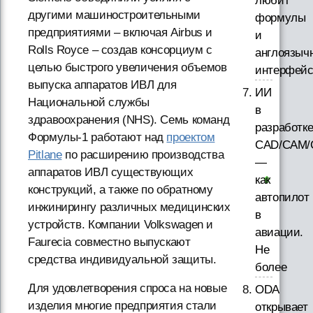
любит
другими машиностроительными
формулы
предприятиями – включая Airbus и
и
Rolls Royce – создав консорциум с
англоязыч
целью быстрого увеличения объемов
интерфей
выпуска аппаратов ИВЛ для
ИИ
Национальной службы
в
здравоохранения (NHS). Семь команд
разработк
Формулы-1 работают над
проектом
CAD/CAM/
Pitlane
по расширению производства
—
аппаратов ИВЛ существующих
как
конструкций, а также по обратному
автопилот
инжинирингу различных медицинских
в
устройств. Компании Volkswagen и
авиации.
Faurecia совместно выпускают
Не
средства индивидуальной защиты.
более
Для удовлетворения спроса на новые
ODA
изделия многие предприятия стали
открывает