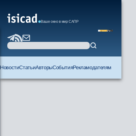
Ваше окно в мир САПР
Новости
Статьи
Авторы
События
Рекламодателям