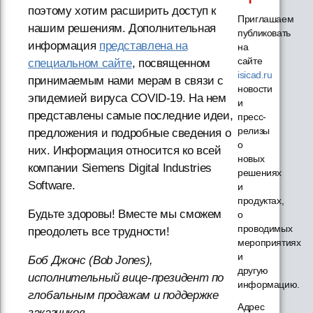
поэтому хотим расширить доступ к
Приглашаем
нашим решениям. Дополнительная
публиковать
информация
представлена на
на
сайте
специальном сайте
, посвященном
isicad.ru
принимаемым нами мерам в связи с
новости
эпидемией вируса COVID-19. На нем
и
представлены самые последние идеи,
пресс-
релизы
предложения и подробные сведения о
о
них. Информация относится ко всей
новых
компании Siemens Digital Industries
решениях
Software.
и
продуктах,
Будьте здоровы! Вместе мы сможем
о
проводимых
преодолеть все трудности!
мероприятиях
и
Боб Джонс (Bob Jones),
другую
исполнительный вице-президент по
информацию.
глобальным продажам и поддержке
Адрес
заказчиков