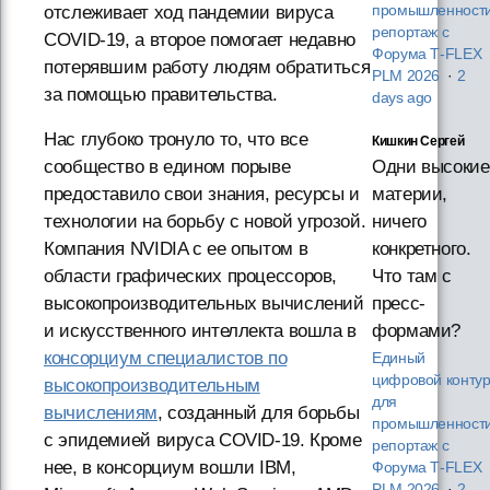
отслеживает ход пандемии вируса
промышленности
репортаж с
COVID-19, а второе помогает недавно
Форума T‑FLEX
потерявшим работу людям обратиться
PLM 2026
·
2
за помощью правительства.
days ago
Нас глубоко тронуло то, что все
Кишкин Сергей
сообщество в едином порыве
Одни высокие
предоставило свои знания, ресурсы и
материи,
технологии на борьбу с новой угрозой.
ничего
Компания NVIDIA с ее опытом в
конкретного.
области графических процессоров,
Что там с
высокопроизводительных вычислений
пресс-
и искусственного интеллекта вошла в
формами?
консорциум специалистов по
Единый
цифровой конту
высокопроизводительным
для
вычислениям
, созданный для борьбы
промышленности
с эпидемией вируса COVID-19. Кроме
репортаж с
нее, в консорциум вошли IBM,
Форума T‑FLEX
PLM 2026
·
2