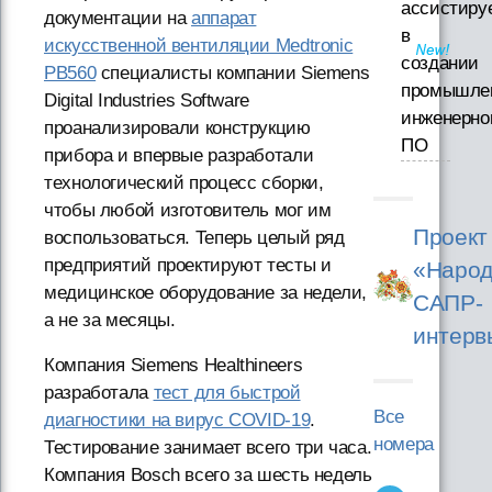
ассистиру
документации на
аппарат
в
искусственной вентиляции Medtronic
создании
PB560
специалисты компании Siemens
промышле
Digital Industries Software
инженерно
проанализировали конструкцию
ПО
прибора и впервые разработали
технологический процесс сборки,
чтобы любой изготовитель мог им
Проект
воспользоваться. Теперь целый ряд
предприятий проектируют тесты и
«Народ
медицинское оборудование за недели,
САПР-
а не за месяцы.
интерв
Компания Siemens Healthineers
разработала
тест для быстрой
Все
диагностики на вирус COVID-19
.
номера
Тестирование занимает всего три часа.
Компания Bosch всего за шесть недель