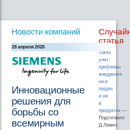
Новости компаний
Случай
статья
28 апреля 2020
Sarex
учит:
проблемы
внедрения
не в
Инновационные
людях
и не
решения для
в
борьбы со
продуктах
—
Подготовил
всемирным
Д.Левин