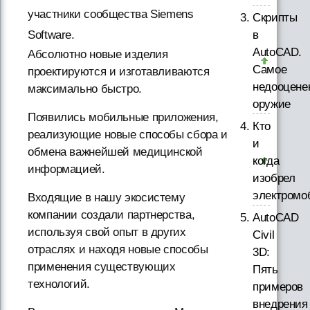
участники сообщества Siemens
Скрипты
в
Software.
AutoCAD.
Абсолютно новые изделия
Самое
проектируются и изготавливаются
недооцене
максимально быстро.
оружие
Появились мобильные приложения,
Кто
реализующие новые способы сбора и
и
обмена важнейшей медицинской
когда
информацией.
изобрел
электромо
Входящие в нашу экосистему
компании создали партнерства,
AutoCAD
используя свой опыт в других
Civil
отраслях и находя новые способы
3D:
применения существующих
Пять
технологий.
примеров
внедрения