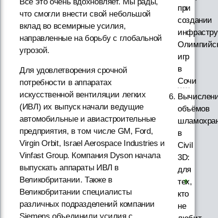
Все это очень вдохновляет. Мы рады,
при
что смогли внести свой небольшой
создании
вклад во всемирные усилия,
инфрастру
направленные на борьбу с глобальной
Олимпийс
угрозой.
игр
в
Для удовлетворения срочной
Сочи
потребности в аппаратах
искусственной вентиляции легких
Вычислен
(ИВЛ) их выпуск начали ведущие
объёмов
автомобильные и авиастроительные
шламохра
предприятия, в том числе GM, Ford,
в
Virgin Orbit, Israel Aerospace Industries и
Civil
Vinfast Group. Компания Dyson начала
3D:
выпускать аппараты ИВЛ в
для
Великобритании. Также в
тех,
Великобритании специалисты
кто
различных подразделений компании
не
Siemens объединили усилия с