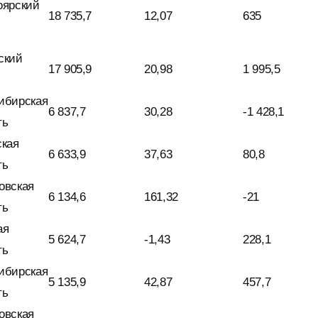
оярский
18 735,7
12,07
635
ский
17 905,9
20,98
1 995,5
ибирская
6 837,7
30,28
-1 428,1
ть
ская
6 633,9
37,63
80,8
ть
овская
6 134,6
161,32
-21
ть
ая
5 624,7
-1,43
228,1
ть
ибирская
5 135,9
42,87
457,7
ть
овская