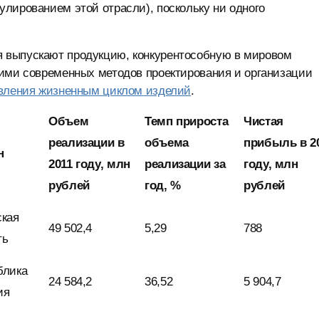
лированием этой отрасли), поскольку ни одного
 выпускают продукцию, конкурентособную в мировом
 ими современных методов проектирования и организации
вления жизненным циклом изделий
.
Объем
Темп прироста
Чистая
реализации в
объема
прибыль в 2
н
2011 году, млн
реализации за
году, млн
рублей
год, %
рублей
ская
49 502,4
5,29
788
ть
блика
24 584,2
36,52
5 904,7
ия