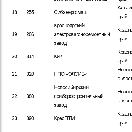
Алтай
18
255
Сибэнергомаш
край
Красноярский
Красн
19
286
электровагоноремонтный
край
завод
Красн
20
314
КиК
край
Новос
21
320
НПО «ЭЛСИБ»
облас
Новосибирский
Новос
22
380
приборостроительный
облас
завод
Красн
23
390
КрасПТМ
край