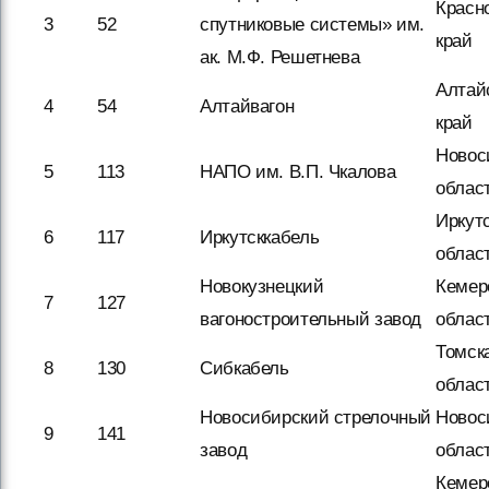
Красн
3
52
спутниковые системы» им.
край
ак. М.Ф. Решетнева
Алтай
4
54
Алтайвагон
край
Новос
5
113
НАПО им. В.П. Чкалова
облас
Иркут
6
117
Иркутсккабель
облас
Новокузнецкий
Кемер
7
127
вагоностроительный завод
облас
Томск
8
130
Сибкабель
облас
Новосибирский стрелочный
Новос
9
141
завод
облас
Кемер