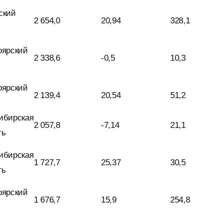
ский
2 654,0
20,94
328,1
оярский
2 338,6
-0,5
10,3
оярский
2 139,4
20,54
51,2
ибирская
2 057,8
-7,14
21,1
ть
ибирская
1 727,7
25,37
30,5
ть
оярский
1 676,7
15,9
254,8