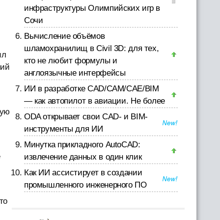
инфраструктуры Олимпийских игр в
й
Сочи
Вычисление объёмов
шламохранилищ в Civil 3D: для тех,
ил
кто не любит формулы и
ний
англоязычные интерфейсы
ИИ в разработке CAD/CAM/CAE/BIM
— как автопилот в авиации. Не более
вую
ODA открывает свои CAD- и BIM-
инструменты для ИИ
Минутка прикладного AutoCAD:
е
извлечение данных в один клик
Как ИИ ассистирует в создании
промышленного инженерного ПО
то