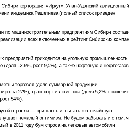
 Сибири корпорация «Иркут», Улан-Удэнский авиационны
ени академика Решетнева (полный список приведен
ции по машиностроительным предприятиям Сибири состав
реализации всех включенных в рейтинг Сибирских компа
х предприятий приходится на угольную промышленность
ю (доля 12,9%, рост 9,5%), а также нефтяную и нефтегазо
метны торговля (доля суммарной продукции
ироста 27%), транспорт и логистика (доля 5,2%, снижени
 рост 54%).
другой отрасли — пришлось испытать жесточайшую
внушает немалый оптимизм. Не будем забывать и о том, ч
мый в 2011 году бум спроса на легковые автомобили