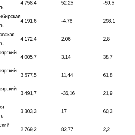
4 758,4
52,25
-59,5
ть
ибирская
4 191,6
-4,78
298,1
ть
овская
4 172,4
2,06
2,8
ть
оярский
4 005,7
3,14
38,7
оярский
3 577,5
11,44
61,8
оярский
3 491,7
-36,16
21,9
ая
3 303,3
17
60,3
ть
ский
2 769,2
82,77
2,2