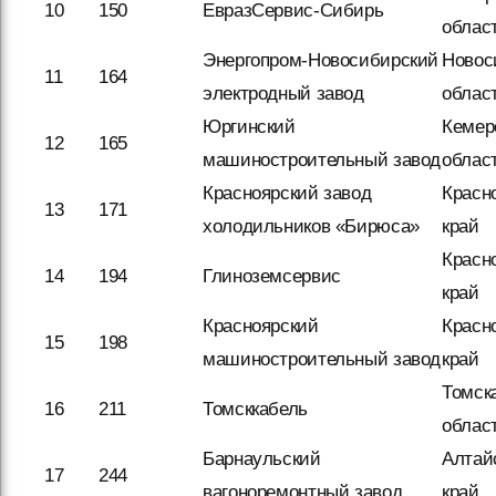
10
150
ЕвразСервис-Сибирь
облас
Энергопром-Новосибирский
Новос
11
164
электродный завод
облас
Юргинский
Кемер
12
165
машиностроительный завод
облас
Красноярский завод
Красн
13
171
холодильников «Бирюса»
край
Красн
14
194
Глиноземсервис
край
Красноярский
Красн
15
198
машиностроительный завод
край
Томск
16
211
Томсккабель
облас
Барнаульский
Алтай
17
244
вагоноремонтный завод
край