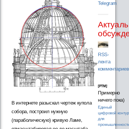
Telegram
Актуаль
обсужд
RSS-
лента
комментариев
[PTM]
Примерно
ничего пока)
В интернете разыскал чертеж купола
Единый
собора, построил нужную
цифровой конту
для
(параболическую) кривую Ламе,
промышленности
отмасштабировал ее до масштаба