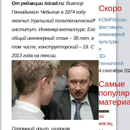
От редакции isicad.ru:
Виктор
Скоро
Геннадьевич Чебыкин в 1974 году
KOMPAScon:
окончил Уральский политехнический
фестиваль
институт. Инженер-металлург. Его
инженерной
общий инженерный стаж – 38 лет, в
культуры
том числе, конструкторский – 19. С
и
2013 года на пенсии.
3D-
технологий
4 сентября 20
Самые
популя
матери
за
месяц
Огромный опыт, широкая