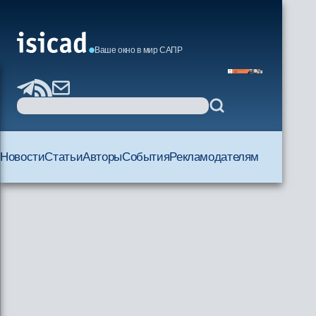
Ваше окно в мир САПР
Новости
Статьи
Авторы
События
Рекламодателям