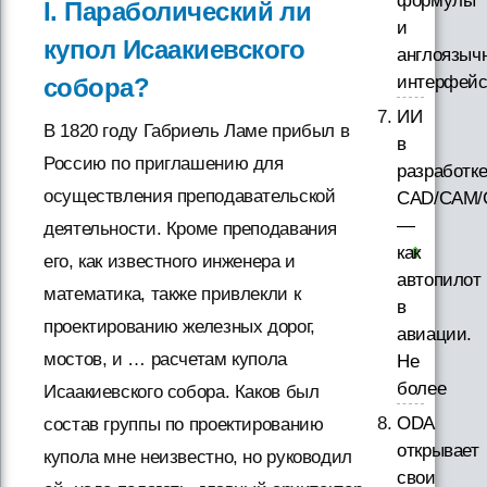
формулы
I. Параболический ли
и
купол Исаакиевского
англоязыч
интерфей
собора?
ИИ
В 1820 году Габриель Ламе прибыл в
в
Россию по приглашению для
разработк
осуществления преподавательской
CAD/CAM/
—
деятельности. Кроме преподавания
как
его, как известного инженера и
автопилот
математика, также привлекли к
в
проектированию железных дорог,
авиации.
мостов, и … расчетам купола
Не
более
Исаакиевского собора. Каков был
ODA
состав группы по проектированию
открывает
купола мне неизвестно, но руководил
свои