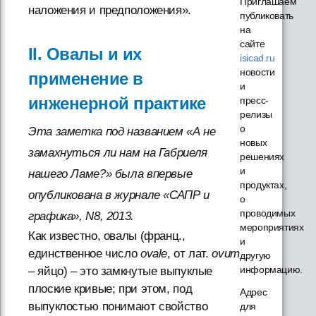
Приглашаем
наложения и предположения».
публиковать
на
сайте
II. Овалы и их
isicad.ru
новости
применение в
и
инженерной практике
пресс-
релизы
о
Эта заметка под названием «А не
новых
замахнуться ли нам на Габриеля
решениях
и
нашего Ламе?» была впервые
продуктах,
опубликована в журнале «САПР и
о
проводимых
графика», N8, 2013.
мероприятиях
Как известно, овалы (франц.,
и
единственное число
ovale
, от лат.
ovum
другую
информацию.
– яйцо) – это замкнутые выпуклые
плоские кривые; при этом, под
Адрес
выпуклостью понимают свойство
для