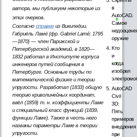
Скрипты
в
автора, мы публикуем некоторые из
AutoCAD.
этих очерков.
Самое
Согласно
справке
из Википедии,
недооцене
Габрие́ль Ламе́ (фр. Gabriel Lamé; 1795
оружие
—1870) — член Парижской и
Кто
Петербургской академий, в 1820—
и
1832 работал в Институте корпуса
когда
инженеров путей сообщения в
изобрел
Петербурге. Основные труды по
электромо
математической физике и теории
упругости. Разработал (1833) общую
AutoCAD
теорию криволинейных координат,
Civil
ввёл (1859) т. н. коэффициенты Ламе
3D:
и специальный класс функций (1839,
Пять
функции Ламе). Также в честь него
примеров
названы параметры Ламе в теории
внедрения
упругости.
при