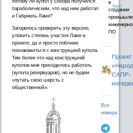
потому ли купол у собора получился
в
параболическим, что над ним работал
создании
и Габриель Ламе?
промышле
инженерно
Загорелось проверить эту версию,
ПО
уловить степень участия Ламе в
проекте, да и просто поближе
познакомиться с конструкцией купола.
Проект
Тем более что над конструкцией
«Народ
куполов мне приходилось работать
(купола резервуаров), но не будем
САПР-
«путать свою шерсть с
интерв
общественной».
Все
номера