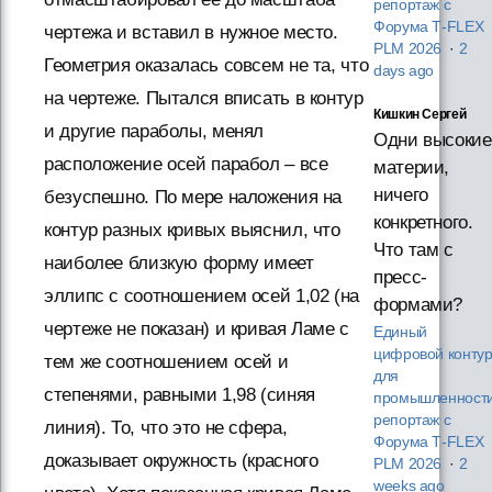
репортаж с
Форума T‑FLEX
чертежа и вставил в нужное место.
PLM 2026
·
2
Геометрия оказалась совсем не та, что
days ago
на чертеже. Пытался вписать в контур
Кишкин Сергей
и другие параболы, менял
Одни высокие
расположение осей парабол – все
материи,
ничего
безуспешно. По мере наложения на
конкретного.
контур разных кривых выяснил, что
Что там с
наиболее близкую форму имеет
пресс-
эллипс с соотношением осей 1,02 (на
формами?
чертеже не показан) и кривая Ламе с
Единый
цифровой конту
тем же соотношением осей и
для
степенями, равными 1,98 (синяя
промышленности
репортаж с
линия). То, что это не сфера,
Форума T‑FLEX
доказывает окружность (красного
PLM 2026
·
2
weeks ago