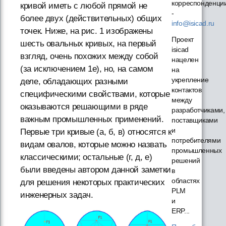
корреспонденци
кривой иметь с любой прямой не
-
более двух (действительных) общих
info@isicad.ru
точек. Ниже, на рис. 1 изображены
Проект
шесть овальных кривых, на первый
isicad
взгляд, очень похожих между собой
нацелен
(за исключением 1е), но, на самом
на
укрепление
деле, обладающих разными
контактов
специфическими свойствами, которые
между
оказываются решающими в ряде
разработчиками,
важным промышленных применений.
поставщиками
и
Первые три кривые (а, б, в) относятся к
потребителями
видам овалов, которые можно назвать
промышленных
классическими; остальные (г, д, е)
решений
были введены автором данной заметки
в
областях
для решения некоторых практических
PLM
инженерных задач.
и
ERP...