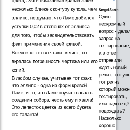
цвета). Хотя показанная кривая Ламе
несколько ближе к контуру купола, чем
Sergei Sanin
Один
эллипс, не думаю, что Ламе добился
нескромный
уступки 0,02 в степенях от эллипса
вопрос - дела
для того, чтобы засвидетельствовать
запрос на
факт применения своей кривой.
тестирование
Возможно это все-таки эллипс, но
а в ответ
отправили
вкралась погрешность чертежа или его
ждать новый
копий.
релиз, это уж
В любом случае, учитывая тот факт,
тот релиз
что эллипс - одна из форм кривой
который можн
Ламе, и то, что Ламе поучаствовал в
тестировать,
создании собора, честь ему и хвала!
или надо ещё
Это лепесток цветка из всего букета
подождать?
его таланта!
Насколько
хорошо