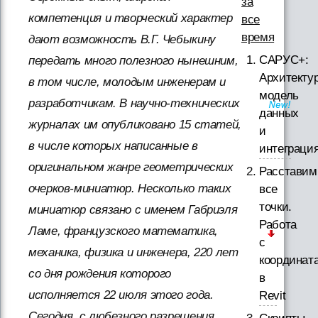
за
компетенция и творческий характер
все
время
дают возможность В.Г. Чебыкину
САРУС+:
передать много полезного нынешним,
Архитектур
в том числе, молодым инженерам и
модель
разработчикам. В научно-технических
данных
журналах им опубликовано 15 статей,
и
в числе которых написанные в
интеграци
оригинальном жанре геометрических
Расставим
очерков-миниатюр. Несколько таких
все
точки.
миниатюр связано с именем Габриэля
Работа
Ламе, французского математика,
с
механика, физика и инженера, 220 лет
координат
со дня рождения которого
в
исполняется 22 июля этого года.
Revit
Сегодня, с любезного разрешения