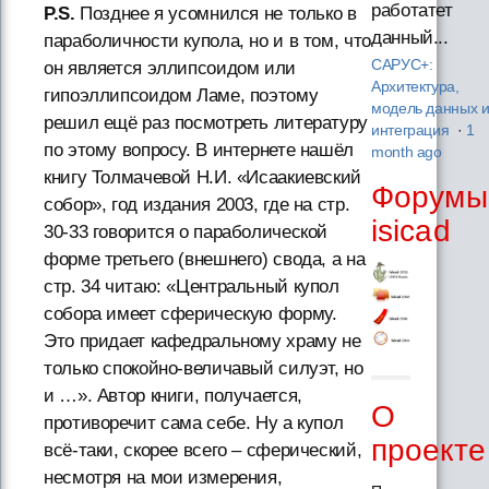
работатет
P.S
.
Позднее я усомнился не только в
данный...
параболичности купола, но и в том, что
САРУС+:
он является эллипсоидом или
Архитектура,
гипоэллипсоидом Ламе, поэтому
модель данных 
решил ещё раз посмотреть литературу
интеграция
·
1
по этому вопросу. В интернете нашёл
month ago
книгу Толмачевой Н.И. «Исаакиевский
Форумы
собор», год издания 2003, где на стр.
isicad
30-33 говорится о параболической
форме третьего (внешнего) свода, а на
стр. 34 читаю: «Центральный купол
собора имеет сферическую форму.
Это придает кафедральному храму не
только спокойно-величавый силуэт, но
и …». Автор книги, получается,
О
противоречит сама себе. Ну а купол
проекте
всё-таки, скорее всего – сферический,
несмотря на мои измерения,