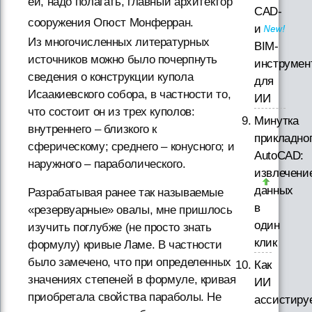
ей, надо полагать, главный архитектор
CAD-
сооружения Огюст Монферран.
и
Из многочисленных литературных
BIM-
источников можно было почерпнуть
инструмен
сведения о конструкции купола
для
Исаакиевского собора, в частности то,
ИИ
что состоит он из трех куполов:
Минутка
внутреннего – близкого к
прикладно
сферическому; среднего – конусного; и
AutoCAD:
наружного – параболического.
извлечени
данных
Разрабатывая ранее так называемые
в
«резервуарные» овалы, мне пришлось
один
изучить поглубже (не просто знать
клик
формулу) кривые Ламе. В частности
было замечено, что при определенных
Как
значениях степеней в формуле, кривая
ИИ
приобретала свойства параболы. Не
ассистиру