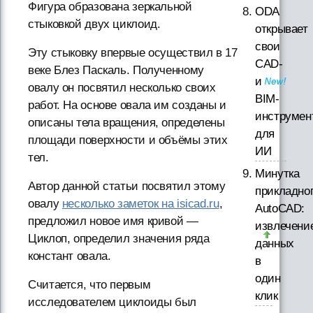
Фигура образована зеркальной
ODA
стыковкой двух циклоид.
открывает
свои
Эту стыковку впервые осуществил в 17
CAD-
веке Блез Паскаль. Полученному
и
овалу он посвятил несколько своих
BIM-
работ. На основе овала им созданы и
инструмен
описаны тела вращения, определены
для
площади поверхности и объёмы этих
ИИ
тел.
Минутка
Автор данной статьи посвятил этому
прикладно
овалу
несколько заметок на isicad.ru
,
AutoCAD:
предложил новое имя кривой —
извлечени
Циклоп, определил значения ряда
данных
констант овала.
в
один
Считается, что первым
клик
исследователем циклоиды был