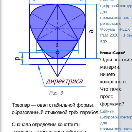
цифровой конту
для
промышленности
репортаж с
Форума T‑FLEX
PLM 2026
·
1 da
ago
Кишкин Сергей
Одни высокие
материи,
ничего
конкретного.
Что там с
Рис. 3
пресс-
формами?
Треопар — овал стабильной формы,
Единый
образованный стыковкой трёх парабол.
цифровой конту
для
Сначала определим константы
промышленности
треопара, которые понадобятся в