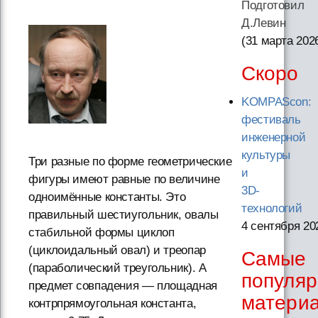
Подготовил
Д.Левин
(31 марта 202
Скоро
KOMPAScon:
фестиваль
инженерной
культуры
Три разные по форме геометрические
и
фигуры имеют равные по величине
3D-
одноимённые константы. Это
технологий
правильный шестиугольник, овалы
4 сентября 20
стабильной формы циклоп
(циклоидальный овал) и треопар
Самые
(параболический треугольник). А
популя
предмет совпадения — площадная
матери
контрпрямоугольная константа,