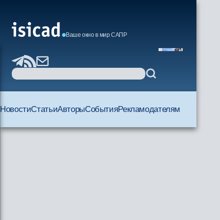
Ваше окно в мир САПР
Новости
Статьи
Авторы
События
Рекламодателям