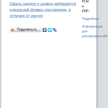
PLM
Овалы циклоп и циркон добиваются
и
идеальной формы похудением, в
ERP...
отличие от других
Подробнее
Информация
Поделиться…
для
рекламодателей