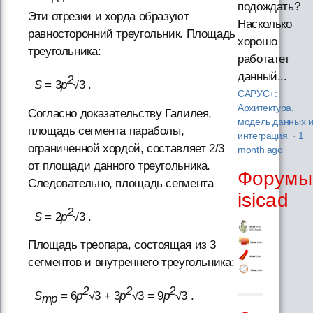
подождать?
Эти отрезки и хорда образуют
Насколько
равносторонний треугольник. Площадь
хорошо
треугольника:
работатет
данный...
2
S
= 3
p
√3 .
САРУС+:
Архитектура,
Согласно доказательству Галилея,
модель данных 
площадь сегмента параболы,
интеграция
·
1
ограниченной хордой, составляет 2/3
month ago
от площади данного треугольника.
Форумы
Следовательно, площадь сегмента
isicad
2
S
= 2
p
√3 .
Площадь треопара, состоящая из 3
сегментов и внутреннего треугольника:
2
2
2
S
= 6
p
√3 + 3
p
√3 = 9
p
√3 .
тр