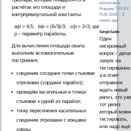
репортаж с
расчётах его площади и
Форума T‑FLEX
контрпрямоугольной константы:
PLM 2026
·
2
weeks ago
a/p
= 4,5;
b/p
= (8√3)/3;
c/p
= 2√3, где
Sergei Sanin
p
– параметр параболы.
Один
Для вычисления площади овала
нескромный
выполним вспомогательные
вопрос - дела
построения:
запрос на
тестирование
соединим соседние точки стыковки
а в ответ
отрезками (хордами парабол);
отправили
ждать новый
проведём касательные в точках
релиз, это уж
стыковки к одной из парабол;
тот релиз
точку пересечения касательных
который можн
тестировать,
соединим отрезками с концами
или надо ещё
хорды.