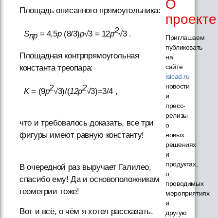
О
Площадь описанного прямоугольника:
проекте
2
S
= 4,5
p
(8/3)
p
√3 = 12
p
√3 .
пр
Приглашаем
публиковать
Площадная контрпрямоугольная
на
сайте
константа треопара:
isicad.ru
новости
2
2
K
= (9
p
√3)/(
12p
√3)=3/4 ,
и
пресс-
релизы
что и требовалось доказать, все три
о
фигуры имеют равную константу!
новых
решениях
и
продуктах,
В очередной раз выручает Галилео,
о
спасибо ему! Да и основоположникам
проводимых
геометрии тоже!
мероприятиях
и
Вот и всё, о чём я хотел рассказать.
другую