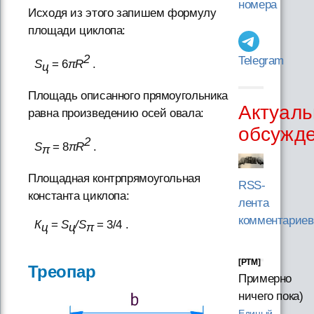
номера
Исходя из этого запишем формулу
площади циклопа:
2
Telegram
S
= 6
πR
.
ц
Площадь описанного прямоугольника
Актуаль
равна произведению осей овала:
обсужд
2
S
= 8
πR
.
π
Площадная контрпрямоугольная
RSS-
константа циклопа:
лента
комментариев
К
=
S
/S
= 3/4 .
ц
ц
π
[PTM]
Треопар
Примерно
ничего пока)
Единый