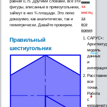
равная 0,75. Другими словами, все эти
за
фигуры, вписанные в прямоугольники,
месяц
займут в них ¾ площади. Это легко
за
доказуемо, как аналитически, так и
все
геометрически. Давайте проверим.
время
САРУС+:
Правильный
Архитектур
шестиугольник
модель
данных
и
интеграци
Расставим
все
точки.
Работа
с
координат