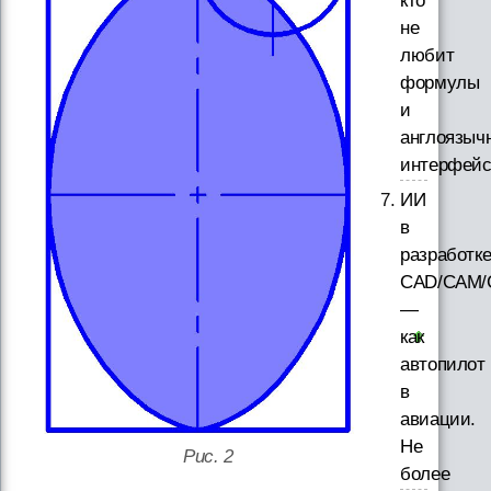
кто
не
любит
формулы
и
англоязыч
интерфей
ИИ
в
разработк
CAD/CAM/
—
как
автопилот
в
авиации.
Не
Рис. 2
более