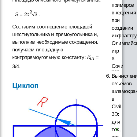
примеров
2
внедрения
S
= 2
a
√3 .
при
Составим соотношение площадей
создании
шестиугольника и прямоугольника и,
инфрастру
выполнив необходимые сокращения,
Олимпийс
получаем площадную
игр
контрпрямоугольную константу:
К
=
в
ш
Сочи
3/4.
Вычислен
объёмов
Циклоп
шламохра
в
Civil
3D:
для
тех,