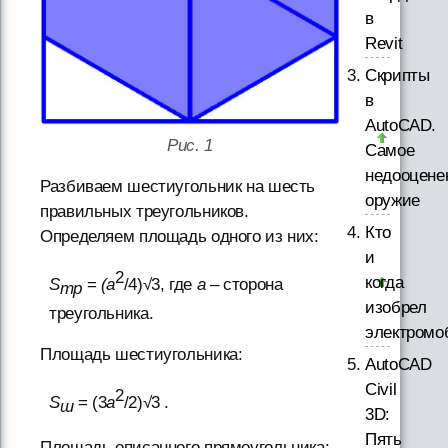
в
Revit
Скрипты
в
AutoCAD.
Рис. 1
Самое
недооцене
Разбиваем шестиугольник на шесть
оружие
правильных треугольников.
Кто
Определяем площадь одного из них:
и
2
когда
S
=
(a
/4)√3, где
a
– сторона
тр
изобрел
треугольника.
электромо
Площадь шестиугольника:
AutoCAD
Civil
2
S
= (3
a
/2)√3 .
ш
3D:
Пять
Площадь описанного прямоугольника: