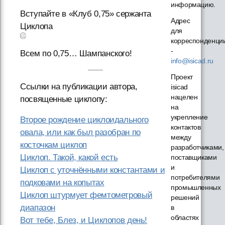
информацию.
Вступайте в «Клуб 0,75» сержанта
Адрес
Циклопа
для
корреспонденци
-
Всем по 0,75… Шампанского!
info@isicad.ru
Проект
Ссылки на публикации автора,
isicad
нацелен
посвященные циклопу:
на
укрепление
Второе рождение циклоидального
контактов
овала, или как был разобран по
между
косточкам циклоп
разработчиками,
Циклоп. Такой, какой есть
поставщиками
и
Циклоп с уточнёнными константами и
потребителями
подковами на копытах
промышленных
Циклоп штурмует фемтометровый
решений
диапазон
в
областях
Вот тебе, Блез, и Циклопов день!