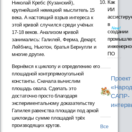
Как
Николай Кребс (Кузанский),
ИИ
крупнейший немецкий мыслитель 15
ассистиру
века. А настоящий взрыв интереса к
в
этой кривой случился среди учёных
создании
17-18 веков. Анализом кривой
промышле
занимались: Галилей, Ферма, Декарт,
инженерно
Лейбниц, Ньютон, братья Бернулли и
ПО
многие другие.
Вернёмся к циклопу и определению его
площадной контрпрямоугольной
Проект
константы. Сначала вычислим
«Народ
площадь овала. Сделать это
САПР-
достаточно просто благодаря
экспериментальному доказательству
интерв
Галилея равенства площади под аркой
циклоиды сумме площадей трёх
производящих кругов.
Все