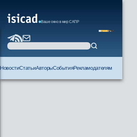
Ваше окно в мир САПР
Новости
Статьи
Авторы
События
Рекламодателям