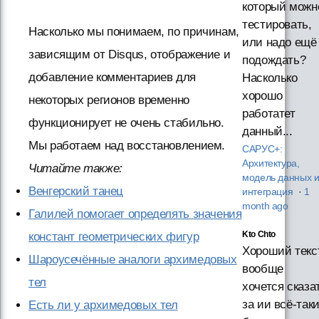
который можн
тестировать,
Насколько мы понимаем, по причинам,
или надо ещё
зависящим от Disqus, отображение и
подождать?
добавление комментариев для
Насколько
хорошо
некоторых регионов временно
работатет
функционирует не очень стабильно.
данный...
Мы работаем над восстановлением.
САРУС+:
Архитектура,
Читайте также:
модель данных 
Венгерский танец
интеграция
·
1
month ago
Галилей помогает определять значения
Kto Chto
констант геометрических фигур
Хороший текст
Шароусечённые аналоги архимедовых
вообще
тел
хочется сказа
за ии всё-так
Есть ли у архимедовых тел