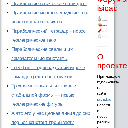
Правильные конические полиэдры
isicad
Правильные многоовалоидные тела –
аналоги платоновых тел
Параболический тетраэдр – новое
геометрическое тело
Параболические овалы и их
О
замечательные константы
проекте
Треофокс – одиннадцатый игрок в
команде трёхосевых овалов
Приглашаем
публиковать
Трёхосевые овальные кривые
на
сайте
стабильной формы — новые
isicad.ru
геометрические фигуры
новости
и
А что это у нас цепная линия до сих
пресс-
пор без констант пребывает?
релизы
о