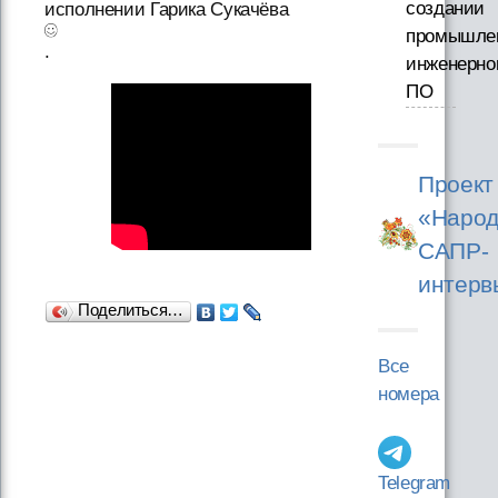
создании
исполнении Гарика Сукачёва
промышле
.
инженерно
ПО
Проект
«Народ
САПР-
интерв
Поделиться…
Все
номера
Telegram