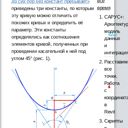
все
до сих пор без констант пребывает»
время
приведены три константы, по которым
эту кривую можно отличить от
САРУС+:
похожих кривых и определить её
Архитектур
параметр. Эти константы
модель
определялись как соотношения
данных
элементов кривой, полученных при
и
проведении касательной к ней под
интеграци
углом 45° (рис. 1).
Расставим
все
точки.
Работа
с
координат
в
Revit
Скрипты