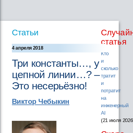
Статьи
Случай
статья
4 апреля 2018
Кто
Три константы…, у
и
сколько
цепной линии…? –
тратит
Это несерьёзно!
и
потратит
на
Виктор Чебыкин
инженерный
AI
(21 июля 2026