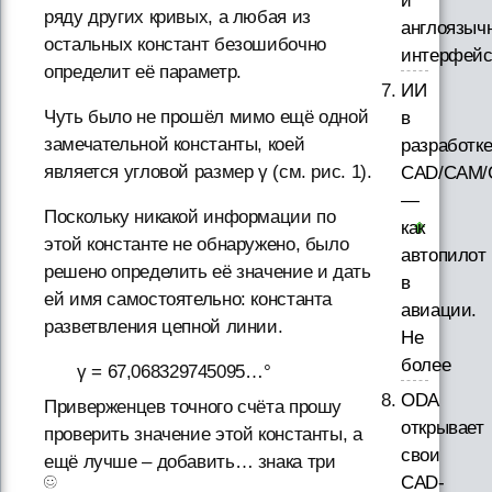
и
ряду других кривых, а любая из
англоязыч
остальных констант безошибочно
интерфей
определит её параметр.
ИИ
Чуть было не прошёл мимо ещё одной
в
замечательной константы, коей
разработк
является угловой размер γ (см. рис. 1).
CAD/CAM/
—
Поскольку никакой информации по
как
этой константе не обнаружено, было
автопилот
решено определить её значение и дать
в
ей имя самостоятельно: константа
авиации.
разветвления цепной линии.
Не
более
γ = 67,068329745095…°
ODA
Приверженцев точного счёта прошу
открывает
проверить значение этой константы, а
свои
ещё лучше – добавить… знака три
CAD-