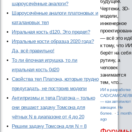
будущее.
шароусечённые аналоги?
Чертежи, 3D-
Шароусечённые аналоги платоновых и
модели,
каталановых тел
инженерное
проектирован
Игральная кость d120. Это предел?
— всё это ид
Игральные кости образца 2020 года?
к тому, что ИИ
Да, всё правильно!
берёт на себя
То ли ёлочная игрушка, то ли
рутину, а
человек
игральная кость 0d20
занимается
Свойства тел Платона, которые трудно
тем, что...
предугадать, не построив модели
ИИ в разработке
CAD/CAM/CAE/B
Антипризмы и тела Платона – только
— как автопилот 
они решают задачу Томсона для
авиации. Не
более.
·
1 month
чётных N в диапазоне от 4 до 20
ago
Решим задачу Томсона для N = 8
Форумы