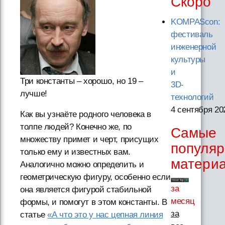
Скоро
KOMPAScon:
фестиваль
инженерной
культуры
и
Три константы – хорошо, но 19 –
3D-
лучше!
технологий
4 сентября 20
Как вы узнаёте родного человека в
толпе людей? Конечно же, по
Самые
множеству примет и черт, присущих
популя
только ему и известных вам.
матери
Аналогично можно определить и
геометрическую фигуру, особенно если
за
она является фигурой стабильной
месяц
формы, и помогут в этом константы. В
за
статье
«А что это у нас цепная линия