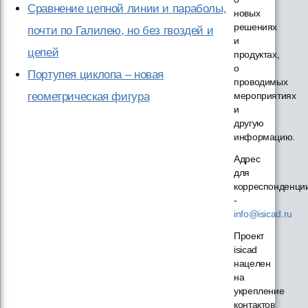
Сравнение цепной линии и параболы,
новых
решениях
почти по Галилею, но без гвоздей и
и
цепей
продуктах,
о
Портупея циклопа – новая
проводимых
геометрическая фигура
мероприятиях
и
другую
информацию.
Адрес
для
корреспонденци
-
info@isicad.ru
Проект
isicad
нацелен
на
укрепление
контактов