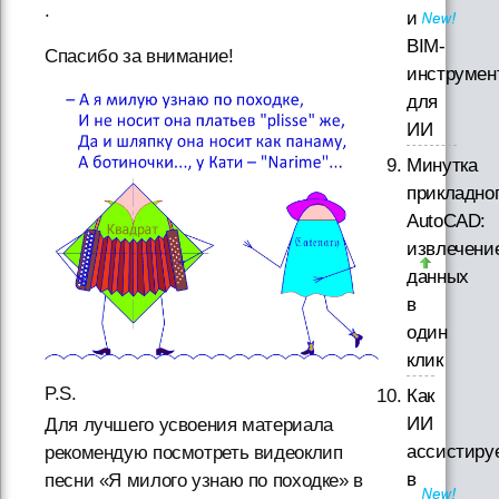
.
и
BIM-
Спасибо за внимание!
инструмен
для
ИИ
Минутка
прикладно
AutoCAD:
извлечени
данных
в
один
клик
P.S.
Как
ИИ
Для лучшего усвоения материала
ассистиру
рекомендую посмотреть видеоклип
в
песни «Я милого узнаю по походке» в