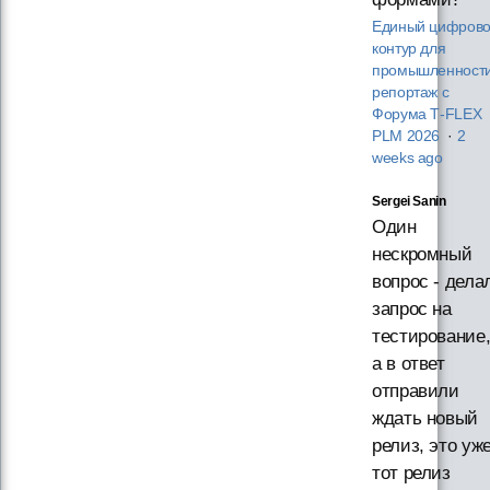
Единый цифров
контур для
промышленности
репортаж с
Форума T‑FLEX
PLM 2026
·
2
weeks ago
Sergei Sanin
Один
нескромный
вопрос - дела
запрос на
тестирование
а в ответ
отправили
ждать новый
релиз, это уж
тот релиз