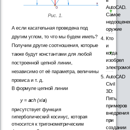
в
AutoCAD.
Самое
Рис. 1.
недооцене
А если касательная проведена под
оружие
другим углом, то что мы будем иметь?
Кто
Получим другие соотношения, которые
и
когда
также будут константами для любой
изобрел
построенной цепной линии,
электромо
независимо от её параметра, величины
AutoCAD
провиса и т. д.
Civil
В формуле цепной линии
3D:
Пять
y
=
a
ch (x
/
a
)
примеров
присутствует функция
внедрения
гиперболический косинус, которая
при
относится к тригонометрическим
создании