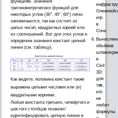
функциям. Значения
инфрастру
тригонометрических функций для
Олимпийс
некоторых углов (30°, 45°, 60°) легко
игр
запоминаются, так как состоят из
в
целых чисел, квадратных корней или
Сочи
их соотношений. Вот для этих углов и
Вычислен
определим значения констант цепной
объёмов
линии (см. таблицу).
шламохра
в
Civil
3D:
для
Как видите, половина констант также
тех,
выражена целыми числами или (и)
кто
квадратными корнями.
не
Любая константа третьего, четвёртого и
любит
шестого столбцов позволит
формулы
идентифицировать цепную линию в