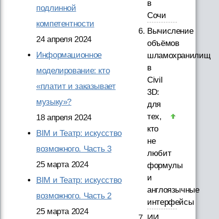
в
подлинной
Сочи
компетентности
Вычисление
24 апреля 2024
объёмов
Информационное
шламохранилищ
в
моделирование: кто
Civil
«платит и заказывает
3D:
музыку»?
для
тех,
18 апреля 2024
кто
BIM и Театр: искусство
не
возможного. Часть 3
любит
25 марта 2024
формулы
и
BIM и Театр: искусство
англоязычные
возможного. Часть 2
интерфейсы
25 марта 2024
ИИ