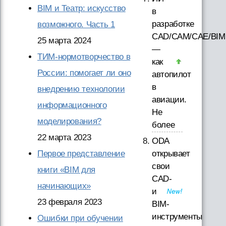
BIM и Театр: искусство
в
разработке
возможного. Часть 1
CAD/CAM/CAE/BIM
25 марта 2024
—
ТИМ-нормотворчество в
как
России: помогает ли оно
автопилот
в
внедрению технологии
авиации.
информационного
Не
моделирования?
более
22 марта 2023
ODA
открывает
Первое представление
свои
книги «BIM для
CAD-
начинающих»
и
23 февраля 2023
BIM-
инструменты
Ошибки при обучении