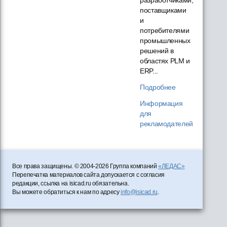
разработчиками,
поставщиками
и
потребителями
промышленных
решений в
областях PLM и
ERP...
Подробнее
Информация
для
рекламодателей
Все права защищены. © 2004-2026 Группа компаний
«ЛЕДАС»
Перепечатка материалов сайта допускается с согласия
редакции, ссылка на isicad.ru обязательна.
Вы можете обратиться к нам по адресу
info@isicad.ru
.