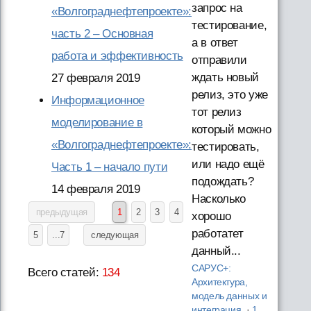
запрос на
«Волгограднефтепроекте»:
тестирование,
часть 2 – Основная
а в ответ
работа и эффективность
отправили
ждать новый
27 февраля 2019
релиз, это уже
Информационное
тот релиз
моделирование в
который можно
«Волгограднефтепроекте»:
тестировать,
или надо ещё
Часть 1 – начало пути
подождать?
14 февраля 2019
Насколько
предыдущая
1
2
3
4
хорошо
работатет
5
...7
следующая
данный...
САРУС+:
Всего статей:
134
Архитектура,
модель данных и
интеграция
·
1