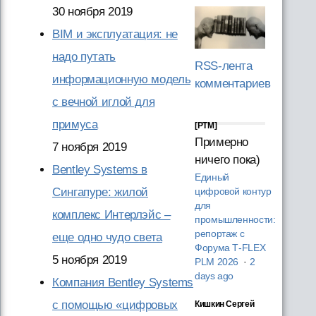
30 ноября 2019
BIM и эксплуатация: не
надо путать
RSS-лента
информационную модель
комментариев
с вечной иглой для
примуса
[PTM]
Примерно
7 ноября 2019
ничего пока)
Bentley Systems в
Единый
Сингапуре: жилой
цифровой контур
для
комплекс Интерлэйс –
промышленности:
репортаж с
еще одно чудо света
Форума T‑FLEX
5 ноября 2019
PLM 2026
·
2
days ago
Компания Bentley Systems
с помощью «цифровых
Кишкин Сергей