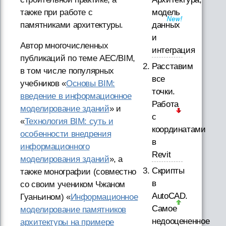
модель
также при работе с
данных
памятниками архитектуры.
и
Автор многочисленных
интеграция
публикаций по теме AEC/BIM,
Расставим
в том числе популярных
все
учебников «
Основы BIM:
точки.
введение в информационное
Работа
моделирование зданий
» и
с
«
Технология BIM: суть и
координатами
особенности внедрения
в
информационного
Revit
моделирования зданий
», а
Скрипты
также монографии (совместно
в
со своим учеником Чжаном
AutoCAD.
Гуаньином) «
Информационное
Самое
моделирование памятников
недооцененное
архитектуры на примере