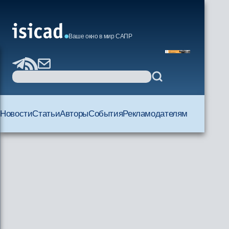
Ваше окно в мир САПР
Новости
Статьи
Авторы
События
Рекламодателям