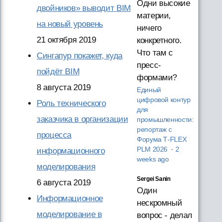
Одни высокие
двойников» выводит BIM
материи,
на новый уровень
ничего
21 октября 2019
конкретного.
Что там с
Сингапур покажет, куда
пресс-
пойдёт BIM
формами?
8 августа 2019
Единый
цифровой контур
Роль технического
для
заказчика в организации
промышленности:
репортаж с
процесса
Форума T‑FLEX
PLM 2026
·
2
информационного
weeks ago
моделирования
Sergei Sanin
6 августа 2019
Один
Информационное
нескромный
моделирование в
вопрос - делал