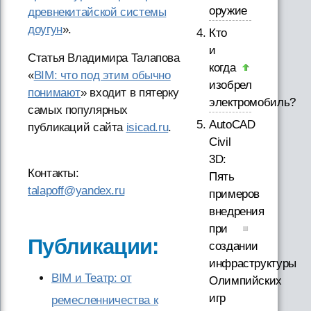
оружие
древнекитайской системы
доугун
».
Кто
и
Статья Владимира Талапова
когда
«
BIM: что под этим обычно
изобрел
понимают
» входит в пятерку
электромобиль?
самых популярных
AutoCAD
публикаций сайта
isicad.ru
.
Civil
3D:
Контакты:
Пять
talapoff@yandex.ru
примеров
внедрения
при
Публикации:
создании
инфраструктуры
BIM и Театр: от
Олимпийских
игр
ремесленничества к