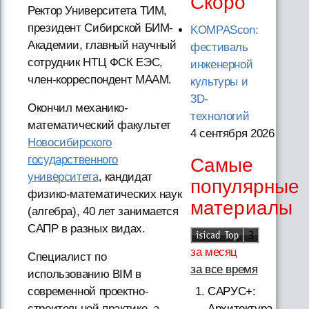
Скоро
Ректор Университета ТИМ,
президент Сибирской БИМ-
KOMPAScon:
Академии, главный научный
фестиваль
сотрудник НТЦ ФСК ЕЭС,
инженерной
член-корреспондент МААМ.
культуры и
3D-
Окончил механико-
технологий
математический факультет
4 сентября 2026
Новосибирского
государственного
Самые
университета
, кандидат
популярные
физико-математических наук
материалы
(алгебра), 40 лет занимается
САПР в разных видах.
за месяц
Специалист по
за все время
использованию BIM в
САРУС+:
современной проектно-
Архитектура,
строительной практике, а