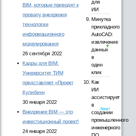
для
BIM, которые приводят к
ИИ
провалу внедрения
Минутка
технологии
прикладного
информационного
AutoCAD:
извлечение
моделирования
данных
26 сентября 2022
в
Кадры для BIM:
один
клик
Университет ТИМ
Как
представляет «Проект
ИИ
Кулибин»
ассистирует
30 января 2022
в
Внедрение BIM — это
создании
промышленного
инвестиционный проект!
инженерного
24 января 2022
ПО